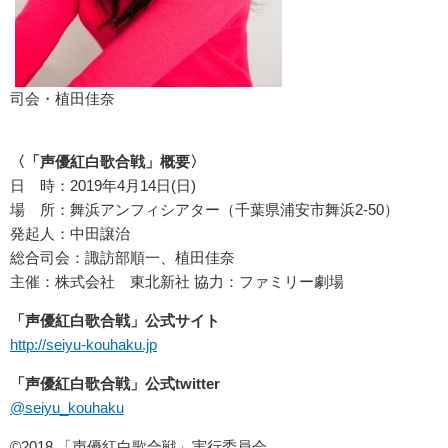
司会・植田佳奈
〈「声優紅白歌合戦」概要〉
日 時：2019年4月14日(日)
場 所：舞浜アンフィシアター（千葉県浦安市舞浜2‐50）
発起人：中田譲治
総合司会：諏訪部順一、植田佳奈
主催：株式会社 東北新社 協力：ファミリー劇場
「声優紅白歌合戦」公式サイト
http://seiyu-kouhaku.jp
「声優紅白歌合戦」公式twitter
@seiyu_kouhaku
©2018 「声優紅白歌合戦」実行委員会