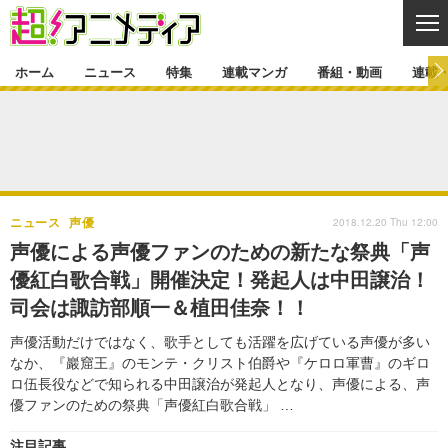
CL
ホーム
ニュース
特集
連載マンガ
番組・動画
連載
ニュース
ニュース一覧
アニメ
特集
ゲーム・アプリ
マンガ
特集一覧
カバー
連載マンガ
2018.12.20 Thu 12:00
ニュース
声優
映画
音楽
インタビュー
レポート
連載マンガ一覧
連載一覧
番組・動画
声優による声優ファンのための新たな祭典「声
グッズ
イベント
優紅白歌合戦」開催決定！発起人は中田譲治！
ラキりす
番組・動画一覧
ラジオ
連載・ブログ
司会は諏訪部順一＆植田佳奈！！
声優
コスプレ
動画
連載・ブログ一覧
コラム
声優活動だけではなく、歌手としても活躍を広げている声優が多い
舞台
新帝スタ
なか、『巖窟王』のモンテ・クリスト伯爵や『ケロロ軍曹』のギロ
編集部ブログ・お知らせ
ロ伍長役などで知られる中田譲治が発起人となり、声優による、声
優ファンのための祭典「声優紅白歌合戦」 …
注目記事