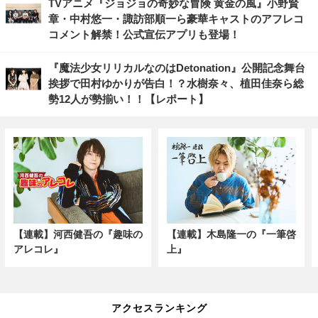
TVアニメ『ジョジョの奇妙な冒険 黄金の風』小野賢
章・中村悠一・諏訪部順一ら豪華キャストのアフレコ
コメント解禁！公式宣伝アプリも登場！
『魔法少女リリカルなのはDetonation』公開記念舞台
挨拶で田村ゆかりが告白！？水樹奈々、植田佳奈ら総
勢12人が勢揃い！！【レポート】
【連載】河西健吾の『趣味の
【連載】木島隆一の『一筆啓
アレコレ』
上』
アクセスランキング