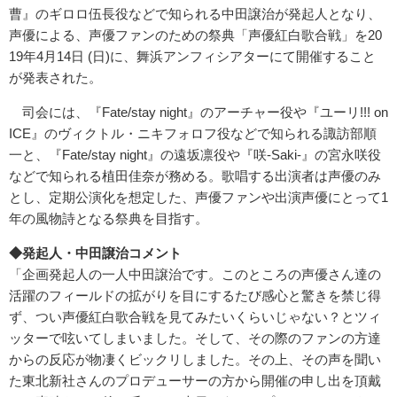
曹』のギロロ伍長役などで知られる中田譲治が発起人となり、
声優による、声優ファンのための祭典「声優紅白歌合戦」を20
19年4月14日 (日)に、舞浜アンフィシアターにて開催すること
が発表された。
司会には、『Fate/stay night』のアーチャー役や『ユーリ!!! on
ICE』のヴィクトル・ニキフォロフ役などで知られる諏訪部順
一と、『Fate/stay night』の遠坂凛役や『咲-Saki-』の宮永咲役
などで知られる植田佳奈が務める。歌唱する出演者は声優のみ
とし、定期公演化を想定した、声優ファンや出演声優にとって1
年の風物詩となる祭典を目指す。
◆発起人・中田譲治コメント
「企画発起人の一人中田譲治です。このところの声優さん達の
活躍のフィールドの拡がりを目にするたび感心と驚きを禁じ得
ず、つい声優紅白歌合戦を見てみたいくらいじゃない？とツィ
ッターで呟いてしまいました。そして、その際のファンの方達
からの反応が物凄くビックリしました。その上、その声を聞い
た東北新社さんのプロデューサーの方から開催の申し出を頂戴