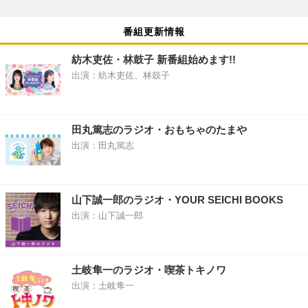
番組更新情報
紡木吏佐・林鼓子 新番組始めます!!
出演：紡木吏佐、林鼓子
田丸篤志のラジオ・おもちゃのたまや
出演：田丸篤志
山下誠一郎のラジオ・YOUR SEICHI BOOKS
出演：山下誠一郎
土岐隼一のラジオ・喫茶トキノワ
出演：土岐隼一