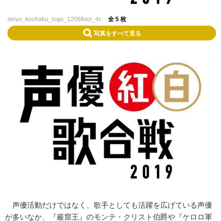
seiyu_kouhaku_logo_1206fixol_4c
全 5 枚
写真をすべて見る
声優活動だけではなく、歌手としても活躍を広げている声優
が多いなか、『巖窟王』のモンテ・クリスト伯爵や『ケロロ軍