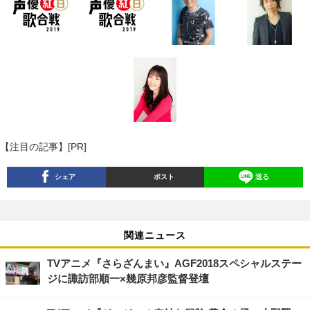
【注目の記事】[PR]
シェア
ポスト
送る
関連ニュース
TVアニメ『さらざんまい』AGF2018スペシャルステー
ジに諏訪部順一×幾原邦彦監督登壇