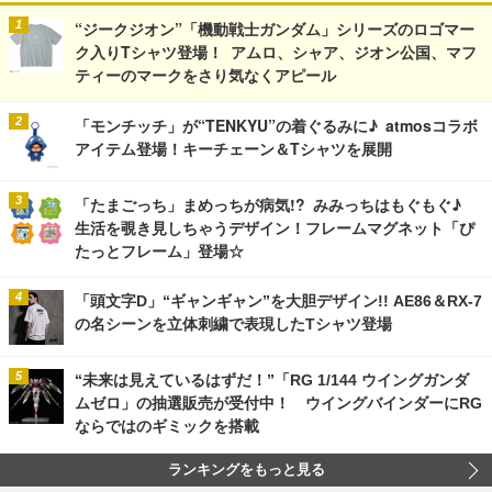
“ジークジオン”「機動戦士ガンダム」シリーズのロゴマー
ク入りTシャツ登場！ アムロ、シャア、ジオン公国、マフ
ティーのマークをさり気なくアピール
「モンチッチ」が“TENKYU”の着ぐるみに♪ atmosコラボ
アイテム登場！キーチェーン＆Tシャツを展開
「たまごっち」まめっちが病気!? みみっちはもぐもぐ♪
生活を覗き見しちゃうデザイン！フレームマグネット「ぴ
たっとフレーム」登場☆
「頭文字D」“ギャンギャン”を大胆デザイン!! AE86＆RX-7
の名シーンを立体刺繍で表現したTシャツ登場
“未来は見えているはずだ！”「RG 1/144 ウイングガンダ
ムゼロ」の抽選販売が受付中！ ウイングバインダーにRG
ならではのギミックを搭載
ランキングをもっと見る