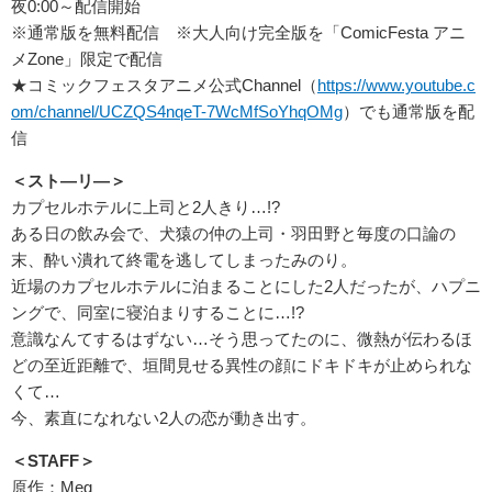
夜0:00～配信開始
※通常版を無料配信 ※大人向け完全版を「ComicFesta アニ
メZone」限定で配信
★コミックフェスタアニメ公式Channel（
https://www.youtube.c
om/channel/UCZQS4nqeT-7WcMfSoYhqOMg
）でも通常版を配
信
＜スト―リ―＞
カプセルホテルに上司と2人きり…!?
ある日の飲み会で、犬猿の仲の上司・羽田野と毎度の口論の
末、酔い潰れて終電を逃してしまったみのり。
近場のカプセルホテルに泊まることにした2人だったが、ハプニ
ングで、同室に寝泊まりすることに…!?
意識なんてするはずない…そう思ってたのに、微熱が伝わるほ
どの至近距離で、垣間見せる異性の顔にドキドキが止められな
くて…
今、素直になれない2人の恋が動き出す。
＜STAFF＞
原作：Meg