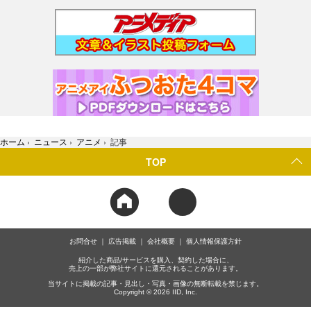
ホーム
›
ニュース
›
アニメ
›
記事
TOP
お問合せ
広告掲載
会社概要
個人情報保護方針
紹介した商品/サービスを購入、契約した場合に、
売上の一部が弊社サイトに還元されることがあります。
当サイトに掲載の記事・見出し・写真・画像の無断転載を禁じます。
Copyright © 2026 IID, Inc.