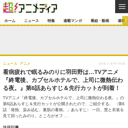
CL
ホーム
ニュース
特集
連載マンガ
番組・動画
連載
ニュース
ニュース一覧
アニメ
特集
ゲーム・アプリ
マンガ
特集一覧
カバー
連載マンガ
2018.11.9 Fri 19:30
ニュース
アニメ
映画
音楽
インタビュー
レポート
連載マンガ一覧
連載一覧
番組・動画
看病疲れで眠るみのりに羽田野は…TVアニメ
グッズ
イベント
『終電後、カプセルホテルで、上司に微熱伝わ
ラキりす
番組・動画一覧
ラジオ
連載・ブログ
る夜。』第6話あらすじ＆先行カットが到着！
声優
コスプレ
動画
連載・ブログ一覧
コラム
TVアニメ『終電後、カプセルホテルで、上司に微熱伝わる夜。』の
舞台
新帝スタ
第6話あらすじ＆先行カットが公開されたので、ご紹介する。 〈第6
編集部ブログ・お知らせ
話「発熱、染み込む、素肌の看病。」あらすじ〉 一日、慧と衣装を
見て回ったみのり。ところがオフ …
注目記事