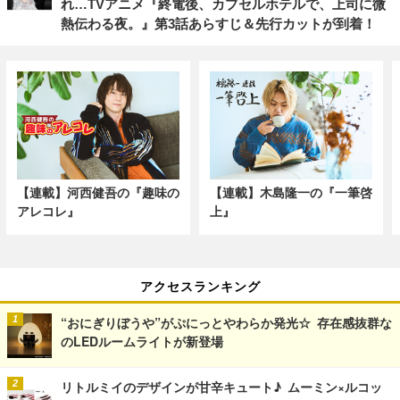
れ…TVアニメ『終電後、カプセルホテルで、上司に微
熱伝わる夜。』第3話あらすじ＆先行カットが到着！
【連載】河西健吾の『趣味の
【連載】木島隆一の『一筆啓
アレコレ』
上』
アクセスランキング
“おにぎりぼうや”がぷにっとやわらか発光☆ 存在感抜群な
のLEDルームライトが新登場
リトルミイのデザインが甘辛キュート♪ ムーミン×ルコッ