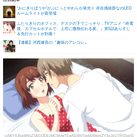
“おにぎりぼうや”がぷにっとやわらか発光☆ 存在感抜群なのLED
ルームライトが新登場
ふたりきりのオフィス、デスクの下でこっそり…TVアニメ『終電
後、カプセルホテルで、上司に微熱伝わる夜。』第5話あらすじ
＆先行カットが到着！
【連載】河西健吾の『趣味のアレコレ』
czMjYXJ0aWNsZSM1ODEzMCMyMTEwNDIjNTgxMzBfdnlZY3pJd1lTRS5qcG