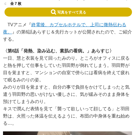
c
全 7 枚
写真をすべて見る
TVアニメ『
終電後、カプセルホテルで、上司に微熱伝わる
夜。
』の第6話あらすじ＆先行カットが公開されたので、ご紹介
する。
〈第6話「発熱、染み込む、素肌の看病。」あらすじ〉
一日、慧と衣装を見て回ったみのり。ところがオフィスに戻る
と熱を押して仕事をしていた羽田野が倒れてしまう。羽田野が
目を覚ますと、マンションの自室で傍らには看病を終えて疲れ
て眠るみのりの姿。
みのりが目を覚ますと、自分の事で負担をかけてしまったと気
遣う羽田野の思いがけない優しさに、気が緩みそのまま身体を
預けてしまうみのり。
キスで潤んだ表情を見て「襲って欲しいって顔してる」と羽田
野は、火照った体温を伝えるように、布団の中身体を重ね始め
る…。