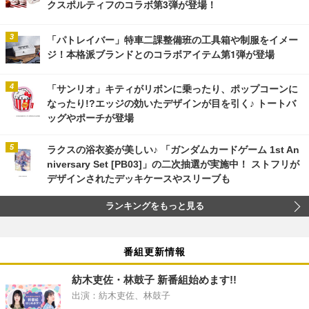
クスポルティフのコラボ第3弾が登場！
「パトレイバー」特車二課整備班の工具箱や制服をイメー
ジ！本格派ブランドとのコラボアイテム第1弾が登場
「サンリオ」キティがリボンに乗ったり、ポップコーンに
なったり!?エッジの効いたデザインが目を引く♪ トートバ
ッグやポーチが登場
ラクスの浴衣姿が美しい♪ 「ガンダムカードゲーム 1st An
niversary Set [PB03]」の二次抽選が実施中！ ストフリが
デザインされたデッキケースやスリーブも
ランキングをもっと見る
番組更新情報
紡木吏佐・林鼓子 新番組始めます!!
出演：紡木吏佐、林鼓子