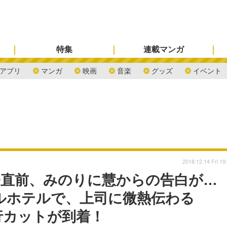
特集
連載マンガ
アプリ
マンガ
映画
音楽
グッズ
イベント
2018.12.14 Fri 19
番直前、みのりに慧からの告白が…
ルホテルで、上司に微熱伝わる
行カットが到着！