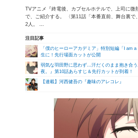
TVアニメ『終電後、カプセルホテルで、上司に微
で、ご紹介する。 〈第11話「本番直前、舞台裏
2人。 …
注目記事
「僕のヒーローアカデミア」特別短編「I am a 
生に！先行場面カットが公開
弱気な羽田野に思わず…汗だくのまま抱き合う
夜。』第10話あらすじ＆先行カットが到着！
【連載】河西健吾の『趣味のアレコレ』