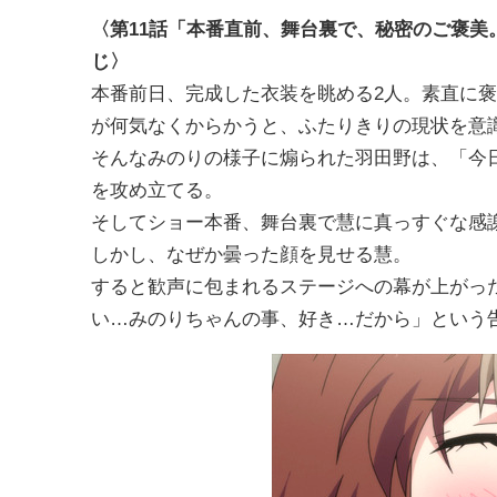
〈第11話「本番直前、舞台裏で、秘密のご褒美
じ〉
本番前日、完成した衣装を眺める2人。素直に
が何気なくからかうと、ふたりきりの現状を意
そんなみのりの様子に煽られた羽田野は、「今
を攻め立てる。
そしてショー本番、舞台裏で慧に真っすぐな感
しかし、なぜか曇った顔を見せる慧。
すると歓声に包まれるステージへの幕が上がっ
い…みのりちゃんの事、好き…だから」という