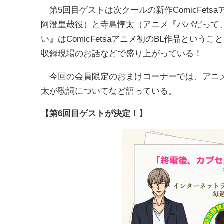
第5回目ゲストは次クールの新作ComicFet
阿澄皇哉役）と寺島惇太（アニメ『パパだって
い』はComicFetsaアニメ初のBL作品とい
収録現場のお話などで盛り上がっている！
今回の会員限定のおまけコーナーでは、アニメ
太が歌詞についてなど語っている。
【第6回目ゲストが決定！】