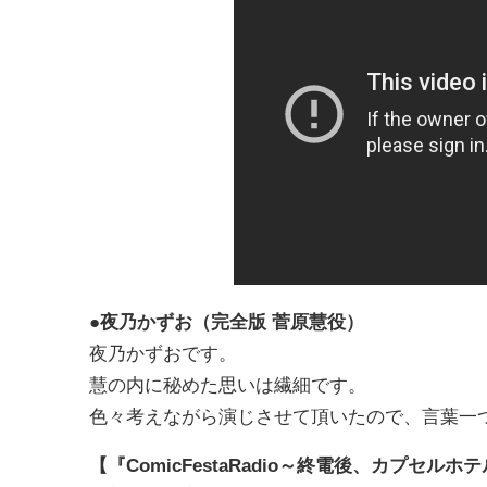
●夜乃かずお（完全版 菅原慧役）
夜乃かずおです。
慧の内に秘めた思いは繊細です。
色々考えながら演じさせて頂いたので、言葉一
【『ComicFestaRadio～終電後、カプ