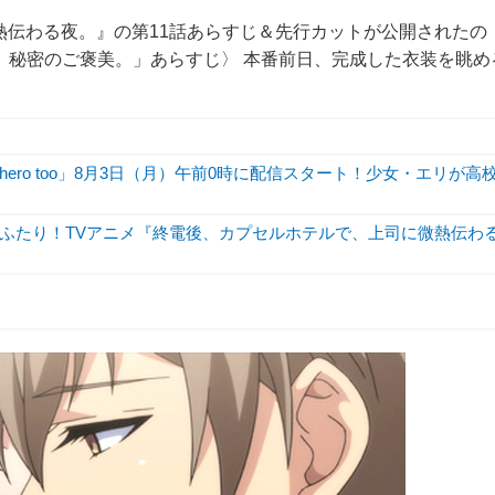
熱伝わる夜。』の第11話あらすじ＆先行カットが公開されたの
で、秘密のご褒美。」あらすじ〉 本番前日、完成した衣装を眺め
hero too」8月3日（月）午前0時に配信スタート！少女・エリが高
ふたり！TVアニメ『終電後、カプセルホテルで、上司に微熱伝わ