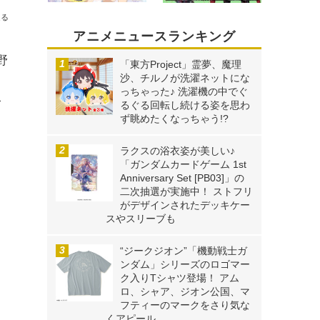
送る
アニメニュースランキング
野
「東方Project」霊夢、魔理
沙、チルノが洗濯ネットにな
っちゃった♪ 洗濯機の中でぐ
分
るぐる回転し続ける姿を思わ
ず眺めたくなっちゃう!?
ラクスの浴衣姿が美しい♪
「ガンダムカードゲーム 1st
Anniversary Set [PB03]」の
二次抽選が実施中！ ストフリ
がデザインされたデッキケー
スやスリーブも
“ジークジオン”「機動戦士ガ
ンダム」シリーズのロゴマー
ク入りTシャツ登場！ アム
ロ、シャア、ジオン公国、マ
フティーのマークをさり気な
くアピール