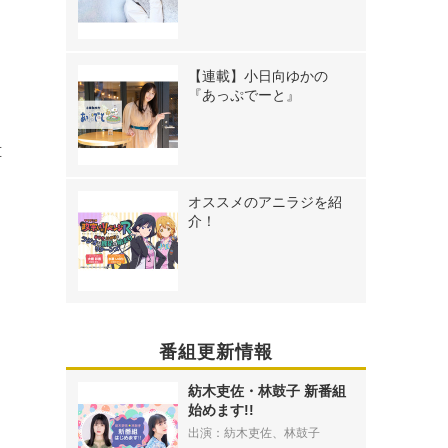
【連載】小日向ゆかの
『あっぷでーと』
惇
オススメのアニラジを紹
介！
番組更新情報
紡木吏佐・林鼓子 新番組
始めます!!
出演：紡木吏佐、林鼓子