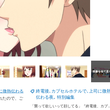
終電後､カプセルホテルで､上司に微
に微熱伝わる
伝わる夜｡ 特別編集
れたので、ご
「襲って欲しいって顔してる」『終電後、カプセルホテルで、上司