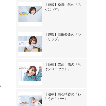
【連載】桑原由気の『ろ
ぐはうす』
【連載】高田憂希の『ひ
トリップ』
【連載】吉武千颯の『ち
はクローゼット』
ソ
、
【連載】白石晴香の『わ
らうわらびー』