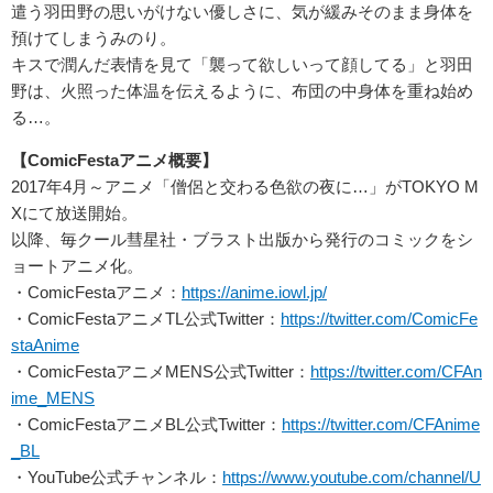
遣う羽田野の思いがけない優しさに、気が緩みそのまま身体を
預けてしまうみのり。
キスで潤んだ表情を見て「襲って欲しいって顔してる」と羽田
野は、火照った体温を伝えるように、布団の中身体を重ね始め
る…。
【ComicFestaアニメ概要】
2017年4月～アニメ「僧侶と交わる色欲の夜に…」がTOKYO M
Xにて放送開始。
以降、毎クール彗星社・ブラスト出版から発行のコミックをシ
ョートアニメ化。
・ComicFestaアニメ：
https://anime.iowl.jp/
・ComicFestaアニメTL公式Twitter：
https://twitter.com/ComicFe
staAnime
・ComicFestaアニメMENS公式Twitter：
https://twitter.com/CFAn
ime_MENS
・ComicFestaアニメBL公式Twitter：
https://twitter.com/CFAnime
_BL
・YouTube公式チャンネル：
https://www.youtube.com/channel/U