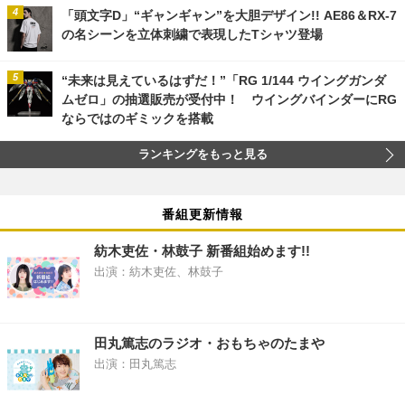
「頭文字D」“ギャンギャン”を大胆デザイン!! AE86＆RX-7
の名シーンを立体刺繍で表現したTシャツ登場
“未来は見えているはずだ！”「RG 1/144 ウイングガンダ
ムゼロ」の抽選販売が受付中！ ウイングバインダーにRG
ならではのギミックを搭載
ランキングをもっと見る
番組更新情報
紡木吏佐・林鼓子 新番組始めます!!
出演：紡木吏佐、林鼓子
田丸篤志のラジオ・おもちゃのたまや
出演：田丸篤志