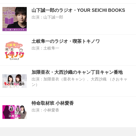
山下誠一郎のラジオ・YOUR SEICHI BOOKS
出演：山下誠一郎
土岐隼一のラジオ・喫茶トキノワ
出演：土岐隼一
加隈亜衣・大西沙織のキャン丁目キャン番地
出演：加隈亜衣（亜衣キャン）、大西沙織 （さおキャ
ン）
特命取材班 小林愛香
出演：小林愛香