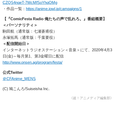
CZQS4nqeT-7WcMfSoYhqOMg
・作品一覧：
https://anime.iowl.jp/campaigns/1
【『ComicFesta Radio 俺たちの声で乱れろ。』番組概要】
＜パーソナリティ＞
駒田航（通常版：七瀬蒼甫役）
永塚拓馬（通常版：千葉要役）
＜配信開始日＞
インターネットラジオステーション＜音泉＞にて、2020年4月3
日(金)～毎月第1、第3金曜日に配信
http://www.onsen.ag/program/festa/
公式Twitter
＠CFAnime_MENS
(C) 鳩こんろ/Suiseisha Inc.
《超！アニメディア編集部》