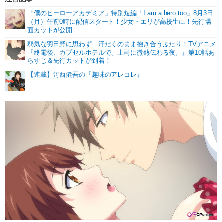
「僕のヒーローアカデミア」特別短編「I am a hero too」8月3日
（月）午前0時に配信スタート！少女・エリが高校生に！先行場
面カットが公開
弱気な羽田野に思わず…汗だくのまま抱き合うふたり！TVアニメ
『終電後、カプセルホテルで、上司に微熱伝わる夜。』第10話あ
らすじ＆先行カットが到着！
【連載】河西健吾の『趣味のアレコレ』