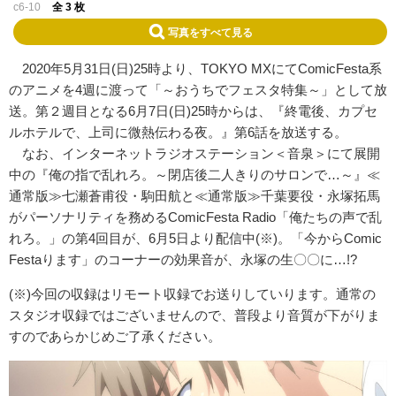
c6-10
全 3 枚
写真をすべて見る
2020年5月31日(日)25時より、TOKYO MXにてComicFesta系
のアニメを4週に渡って「～おうちでフェスタ特集～」として放
送。第２週目となる6月7日(日)25時からは、『終電後、カプセ
ルホテルで、上司に微熱伝わる夜。』第6話を放送する。
なお、インターネットラジオステーション＜音泉＞にて展開
中の『俺の指で乱れろ。～閉店後二人きりのサロンで…～』≪
通常版≫七瀬蒼甫役・駒田航と≪通常版≫千葉要役・永塚拓馬
がパーソナリティを務めるComicFesta Radio「俺たちの声で乱
れろ。」の第4回目が、6月5日より配信中(※)。「今からComic
Festaります」のコーナーの効果音が、永塚の生〇〇に…!?
(※)今回の収録はリモート収録でお送りしていります。通常の
スタジオ収録ではございませんので、普段より音質が下がりま
すのであらかじめご了承ください。