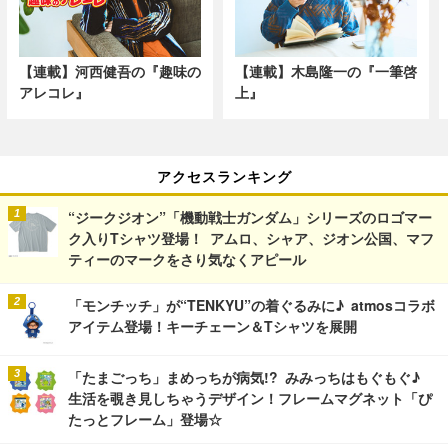
【連載】河西健吾の『趣味の
【連載】木島隆一の『一筆啓
アレコレ』
上』
アクセスランキング
“ジークジオン”「機動戦士ガンダム」シリーズのロゴマー
ク入りTシャツ登場！ アムロ、シャア、ジオン公国、マフ
ティーのマークをさり気なくアピール
「モンチッチ」が“TENKYU”の着ぐるみに♪ atmosコラボ
アイテム登場！キーチェーン＆Tシャツを展開
「たまごっち」まめっちが病気!? みみっちはもぐもぐ♪
生活を覗き見しちゃうデザイン！フレームマグネット「ぴ
たっとフレーム」登場☆