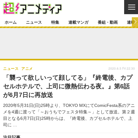
CL
ホーム
ニュース
特集
連載マンガ
番組・動画
連載
ニュース
ニュース一覧
アニメ
特集
ゲーム・アプリ
マンガ
特集一覧
カバー
連載マンガ
2020.6.5 Fri 22:30
ニュース
アニメ
映画
音楽
インタビュー
レポート
連載マンガ一覧
連載一覧
番組・動画
「襲って欲しいって顔してる」『終電後、カプ
グッズ
イベント
セルホテルで、上司に微熱伝わる夜。』第6話
ラキりす
番組・動画一覧
ラジオ
連載・ブログ
が6月7日に再放送
声優
コスプレ
動画
連載・ブログ一覧
コラム
2020年5月31日(日)25時より、TOKYO MXにてComicFesta系のアニ
舞台
新帝スタ
メを4週に渡って「～おうちでフェスタ特集～」として放送。第２週
編集部ブログ・お知らせ
目となる6月7日(日)25時からは、『終電後、カプセルホテルで、上
司に …
注目記事