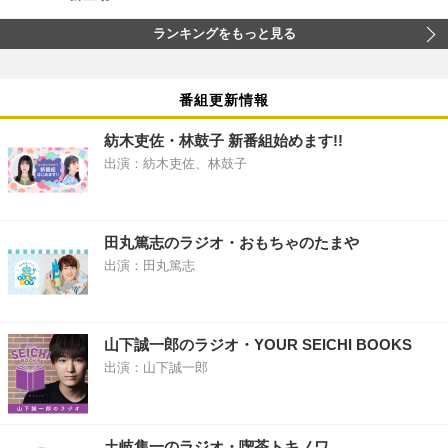
ランキングをもっと見る
番組更新情報
紡木吏佐・林鼓子 新番組始めます!!
出演：紡木吏佐、林鼓子
田丸篤志のラジオ・おもちゃのたまや
出演：田丸篤志
山下誠一郎のラジオ・YOUR SEICHI BOOKS
出演：山下誠一郎
土岐隼一のラジオ・喫茶トキノワ