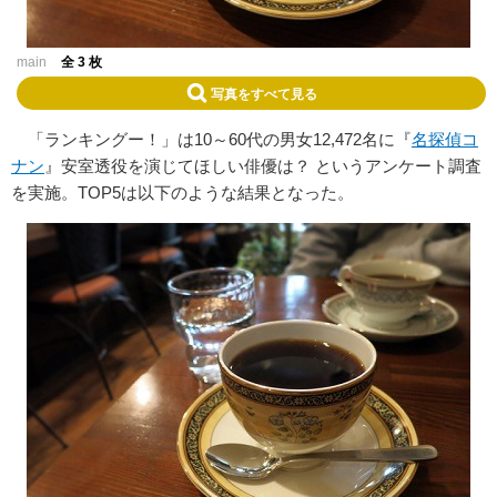
main
全 3 枚
写真をすべて見る
「ランキングー！」は10～60代の男女12,472名に『
名探偵コ
ナン
』安室透役を演じてほしい俳優は？ というアンケート調査
を実施。TOP5は以下のような結果となった。