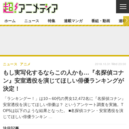
CL
ホーム
ニュース
特集
連載マンガ
番組・動画
連載
ニュース
ニュース一覧
アニメ
特集
ゲーム・アプリ
マンガ
特集一覧
カバー
連載マンガ
2018.10.31 Wed 23:00
ニュース
アニメ
映画
音楽
インタビュー
レポート
連載マンガ一覧
連載一覧
番組・動画
もし実写化するならこの人かも…『名探偵コナ
グッズ
イベント
ン』安室透役を演じてほしい俳優ランキングが
ラキりす
番組・動画一覧
ラジオ
連載・ブログ
決定！
声優
コスプレ
動画
連載・ブログ一覧
コラム
「ランキングー！」は10～60代の男女12,472名に『名探偵コナン』
舞台
新帝スタ
安室透役を演じてほしい俳優は？ というアンケート調査を実施。T
編集部ブログ・お知らせ
OP5は以下のような結果となった。 ■名探偵コナン・安室透役を演
じてほしい俳優ランキン …
注目記事