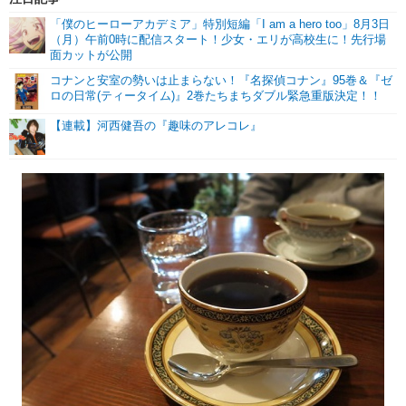
「僕のヒーローアカデミア」特別短編「I am a hero too」8月3日
（月）午前0時に配信スタート！少女・エリが高校生に！先行場
面カットが公開
コナンと安室の勢いは止まらない！『名探偵コナン』95巻＆『ゼ
ロの日常(ティータイム)』2巻たちまちダブル緊急重版決定！！
【連載】河西健吾の『趣味のアレコレ』