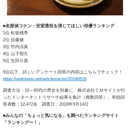
■名探偵コナン・安室透役を演じてほしい俳優ランキング
1位 松坂桃李
2位 佐藤健
3位 竹内涼真
4位 山下智久
5位 生田斗真
5位以下、詳しいアンケート回答の内容はこちらでチェック！
https://rankingoo.net/articles/actor/20180926
調査方法：10～60代の男女を対象に、株式会社ＣＭサイトが行
ったインターネットリサーチ結果を集計（複数回答）。有効回
答者数：12,472名 調査日：2018年9月14日
■みんなの「ちょっと気になる」を調べたランキングサイト
「ランキングー！」