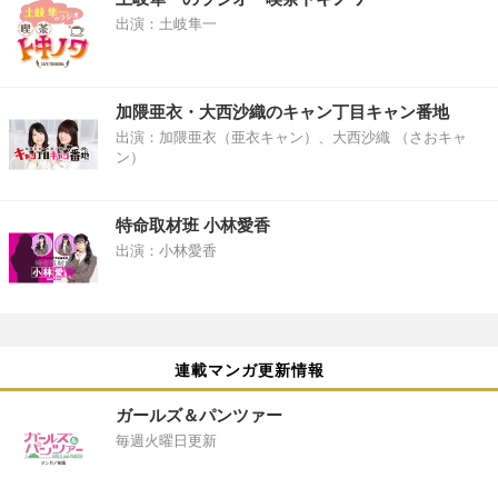
出演：土岐隼一
加隈亜衣・大西沙織のキャン丁目キャン番地
出演：加隈亜衣（亜衣キャン）、大西沙織 （さおキャ
ン）
特命取材班 小林愛香
出演：小林愛香
連載マンガ更新情報
ガールズ＆パンツァー
毎週火曜日更新