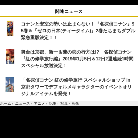
関連ニュース
コナンと安室の勢いは止まらない！『名探偵コナン』9
5巻＆『ゼロの日常(ティータイム)』2巻たちまちダブル
緊急重版決定！！
舞台は京都、新一＆蘭の恋の行方は!? 名探偵コナン
『紅の修学旅行編』2019年1月5日＆12日2週連続1時間
スペシャル放送決定！
「名探偵コナン 紅の修学旅行 スペシャルショップ in
京都タワーでデフォルメキャラクターのイベントオリ
ジナルアイテムを発売！
ホーム
›
ニュース
›
アニメ
›
記事
›
写真・画像