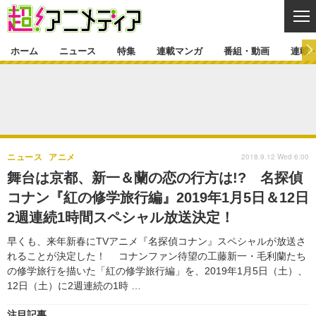
CL
ホーム
ニュース
特集
連載マンガ
番組・動画
連載
ニュース
ニュース一覧
アニメ
特集
ゲーム・アプリ
マンガ
特集一覧
カバー
連載マンガ
2018.9.12 Wed 6:00
ニュース
アニメ
映画
音楽
インタビュー
レポート
連載マンガ一覧
連載一覧
番組・動画
舞台は京都、新一＆蘭の恋の行方は!? 名探偵
グッズ
イベント
コナン『紅の修学旅行編』2019年1月5日＆12日
ラキりす
番組・動画一覧
ラジオ
連載・ブログ
2週連続1時間スペシャル放送決定！
声優
コスプレ
動画
連載・ブログ一覧
コラム
早くも、来年新春にTVアニメ『名探偵コナン』スペシャルが放送さ
舞台
新帝スタ
れることが決定した！ コナンファン待望の工藤新一・毛利蘭たち
編集部ブログ・お知らせ
の修学旅行を描いた「紅の修学旅行編」を、2019年1月5日（土）、
12日（土）に2週連続の1時 …
注目記事