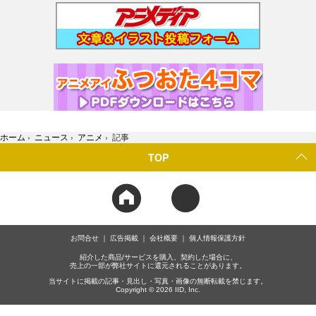
ホーム
›
ニュース
›
アニメ
›
記事
TOP
お問合せ
広告掲載
会社概要
個人情報保護方針
紹介した商品/サービスを購入、契約した場合に、
売上の一部が弊社サイトに還元されることがあります。
当サイトに掲載の記事・見出し・写真・画像の無断転載を禁じます。
Copyright © 2026 IID, Inc.