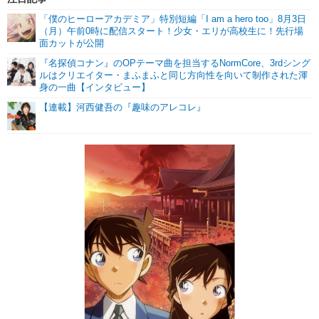
「僕のヒーローアカデミア」特別短編「I am a hero too」8月3日
（月）午前0時に配信スタート！少女・エリが高校生に！先行場
面カットが公開
『名探偵コナン』のOPテーマ曲を担当するNormCore、3rdシング
ルはクリエイター・まふまふと同じ方向性を向いて制作された渾
身の一曲【インタビュー】
【連載】河西健吾の『趣味のアレコレ』