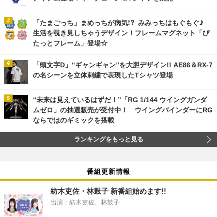
「たまごっち」まめっちが病気!? みみっちはもぐもぐ♪
生活を覗き見しちゃうデザイン！フレームマグネット「ぴ
たっとフレーム」登場☆
「頭文字D」“ギャンギャン”を大胆デザイン!! AE86＆RX-7
の名シーンを立体刺繍で表現したTシャツ登場
“未来は見えているはずだ！”「RG 1/144 ウイングガンダ
ムゼロ」の抽選販売が受付中！ ウイングバインダーにRG
ならではのギミックを搭載
ランキングをもっと見る
番組更新情報
紡木吏佐・林鼓子 新番組始めます!!
出演：紡木吏佐、林鼓子