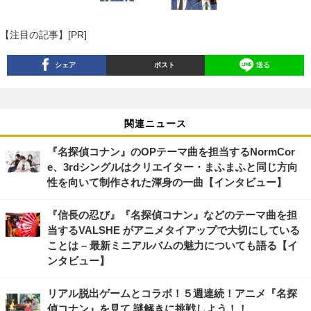
【注目の記事】[PR]
シェア
ポスト
送る
関連ニュース
『名探偵コナン』のOPテーマ曲を担当するNormCor
e、3rdシングルはクリエイター・まふまふと同じ方向
性を向いて制作された渾身の一曲【インタビュー】
『信長の忍び』『名探偵コナン』などのテーマ曲を担
当するVALSHE がアニメタイアップで大切にしている
ことは – 最新ミニアルバムの魅力についても語る【イ
ンタビュー】
リアル脱出ゲームとコラボ！５週連続！アニメ『名探
偵コナン』を見て 謎解きに挑戦しよう！！