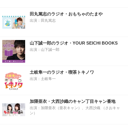
田丸篤志のラジオ・おもちゃのたまや
出演：田丸篤志
山下誠一郎のラジオ・YOUR SEICHI BOOKS
出演：山下誠一郎
土岐隼一のラジオ・喫茶トキノワ
出演：土岐隼一
加隈亜衣・大西沙織のキャン丁目キャン番地
出演：加隈亜衣（亜衣キャン）、大西沙織 （さおキャ
ン）