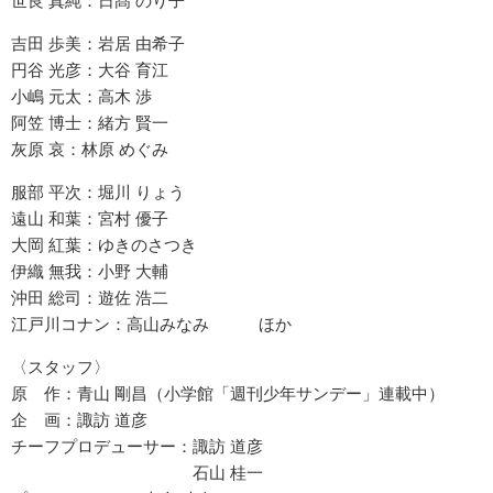
世良 真純：日髙 のり子
吉田 歩美：岩居 由希子
円谷 光彦：大谷 育江
小嶋 元太：高木 渉
阿笠 博士：緒方 賢一
灰原 哀：林原 めぐみ
服部 平次：堀川 りょう
遠山 和葉：宮村 優子
大岡 紅葉：ゆきのさつき
伊織 無我：小野 大輔
沖田 総司：遊佐 浩二
江戸川コナン：高山みなみ ほか
〈スタッフ〉
原 作：青山 剛昌（小学館「週刊少年サンデー」連載中）
企 画：諏訪 道彦
チーフプロデューサー：諏訪 道彦
石山 桂一