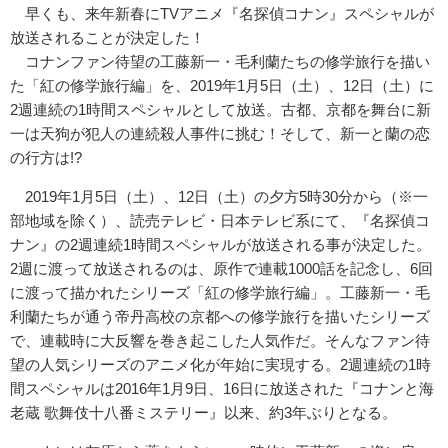
早くも、来年新春にTVアニメ『名探偵コナン』スペシャルが
放送されることが決定した！
コナンファン待望の工藤新一・毛利蘭たちの修学旅行を描い
た「紅の修学旅行編」を、2019年1月5日（土）、12日（土）に
2週連続の1時間スペシャルとして放送。古都、京都を舞台に新
一は天狗が犯人の連続殺人事件に挑む！そして、新一と蘭の恋
の行方は!?
2019年1月5日（土）、12日（土）の夕方5時30分から（※一
部地域を除く）、読売テレビ・日本テレビ系にて、『名探偵コ
ナン』の2週連続1時間スペシャルが放送される事が決定した。
2週に渡って放送されるのは、原作で連載1000話を記念し、6回
に渡って描かれたシリーズ「紅の修学旅行編」。工藤新一・毛
利蘭たちが通う帝丹高校の京都への修学旅行を描いたシリーズ
で、連載時に大反響を巻き起こした人気作だ。そんなファン待
望の人気シリーズのアニメ化が年始に実現する。2週連続の1時
間スペシャルは2016年1月9日、16日に放送された『コナンと海
老蔵 歌舞伎十八番ミステリー』以来、約3年ぶりとなる。