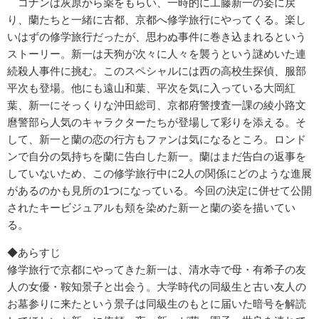
コナンは灰原から薬をもらい、一時的に工藤新一の姿に戻
り、蘭たちと一緒に古都、京都へ修学旅行にやってくる。楽し
いはずの修学旅行だったが、思わぬ事件に巻き込まれるという
ストーリー。新一は天狗が次々に人々を襲うという謎めいた連
続殺人事件に挑む。このスペシャルには西の高校生探偵、服部
平次も登場。他にも遠山和葉、平次を気に入っている大岡紅
葉、新一にそっくりな沖田総司、京都府警捜査一課の綾小路文
麿警部ら人気のキャラクターたちが登場して彩りを添える。そ
して、新一と蘭の恋の行方もファンは気になるところ。ロンド
ンで自分の気持ちを蘭に告白した新一。蘭はまだ告白の返事を
していないため、この修学旅行中に2人の関係にどのような進展
があるのかも見所の1つになっている。今回の決定に併せて公開
されたキービジュアルも頬を染めた新一と蘭の姿を描いてい
る。
◆あらすじ
修学旅行で京都にやってきた新一は、清水寺で母・有希子の友
人の女優・鞍知景子と出会う。大学時代の同級生と古い友人の
お墓参りに来たという景子は同級生のもとに届いた暗号を解読