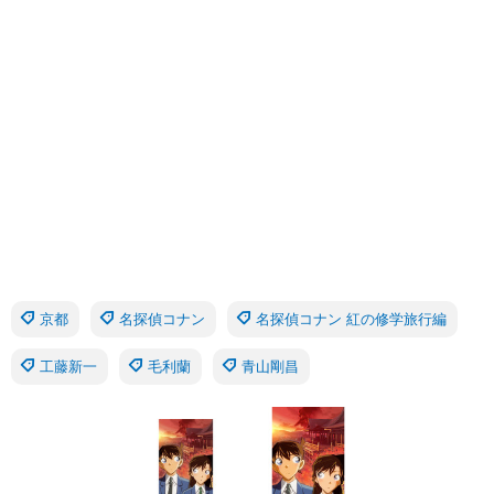
京都
名探偵コナン
名探偵コナン 紅の修学旅行編
工藤新一
毛利蘭
青山剛昌