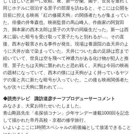
してほしいと新一に依頼。夜、新一が蘭、園子、世良を連れて
同じホテルに宿泊する景子の部屋を訪ねると、そこには公開を
目前に控える映画「紅の修羅天狗」の関係者たちが集まってい
た。俳優の井隼森也、映画監督の馬山峰人、作曲家の阿賀田
力、脚本家の西木太郎は景子の大学の同級生だった。新一は西
木に届いた暗号を受け取って景子たちと別れるが…。その直
後、西木が殺害される事件が発生。現場は養源院の血天井のよ
うに天井が血で染まっていた。天井についた血の足跡は窓まで
続いていて、世良は空を飛べて神通力がある化け物が犯人と推
理。景子たちは天狗に襲われたと恐れ戦く。天狗は今回の映画
の題材になっていて、西木の懐には天狗がよく持っているヤツ
デの葉と共に新たな暗号が入っていた。この後も映画関係者た
ちが次々に天狗に襲われて…。
◆読売テレビ 諏訪道彦チーフプロデューサーコメント
みなさま、大変お待たせいたしました。
青山剛昌先生「名探偵コナン」少年サンデー連載1000回を記念
して描かれた帝丹高校・京都の修学旅行。
いよいよここに1時間スペシャルの前後編として放送できること