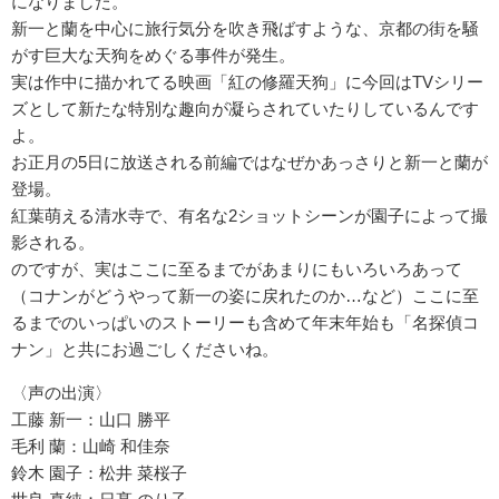
になりました。
新一と蘭を中心に旅行気分を吹き飛ばすような、京都の街を騒
がす巨大な天狗をめぐる事件が発生。
実は作中に描かれてる映画「紅の修羅天狗」に今回はTVシリー
ズとして新たな特別な趣向が凝らされていたりしているんです
よ。
お正月の5日に放送される前編ではなぜかあっさりと新一と蘭が
登場。
紅葉萌える清水寺で、有名な2ショットシーンが園子によって撮
影される。
のですが、実はここに至るまでがあまりにもいろいろあって
（コナンがどうやって新一の姿に戻れたのか…など）ここに至
るまでのいっぱいのストーリーも含めて年末年始も「名探偵コ
ナン」と共にお過ごしくださいね。
〈声の出演〉
工藤 新一：山口 勝平
毛利 蘭：山崎 和佳奈
鈴木 園子：松井 菜桜子