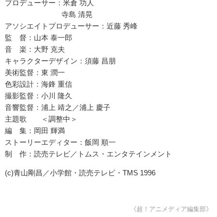
プロデューサー：米倉 功人
寺島 清晃
アソシエイトプロデューサー：近藤 秀峰
監 督：山本 泰一郎
音 楽：大野 克夫
キャラクターデザイン：須藤 昌朋
美術監督：東 潤一
色彩設計：海鋒 重信
撮影監督：小川 隆久
音響監督：浦上 靖之／浦上 慶子
主題歌 ＜調整中＞
編 集：岡田 輝満
ストーリーエディター：飯岡 順一
制 作：読売テレビ／トムス・エンタテインメント
(c)青山剛昌／小学館・読売テレビ・TMS 1996
《超！アニメディア編集部》