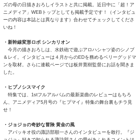
ズの母の日描きおろしイラストと共に掲載。近日中に「超！ア
ニメディア」WEBトップとしても掲載予定です！（インタビュ
ーの内容は本誌とは異なります）合わせてチェックしてくださ
いね！
・新幹線変形ロボ シンカリオン
今月の描きおろしは、水鉄砲で遊ぶアロハシャツ姿のシノブ
＆レイ。インタビューは４月からのEDを務めるベリーグッドマ
ンを取材。さらに連載ページでは板井寛樹監督にお話を聞きま
した。
・ヒプノシスマイク
特集では、1stフルアルバムの最新楽曲のレビューはもちろ
ん、アニメディア5月号の『ヒプマイ』特集の舞台裏もチラ見
せ！
・ジョジョの奇妙な冒険 黄金の風
アバッキオ役の諏訪部順一さんのインタビューを敢行。『ジ
ョジョ』好きで知られる諏訪部さんの愛があふれるコメントは