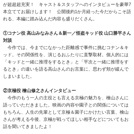
が超超超充実！ キャスト＆スタッフへのインタビューを豪華7
本立ててお届けします！ 公開後約1か月経った今だからこそ語
れる、本編に踏み込んだ内容も盛りだくさん。
①コナン役 高山みなみさん＆新一／怪盗キッド役 山口勝平さん
対談
今作では、今までになかった距離感で事件に挑むコナン＆キ
ッド。その関係性を、演じるおふたりに直撃取材。個人的には
「キッドと一緒に推理をするとき」と「平次と一緒に推理をす
るとき」の違いを語る高山さんのお言葉に、思わず頬が緩んで
しまいました。
②京極役 檜山修之さんインタビュー
今作のもう一人の主役とも言える京極の魅力を、檜山さんに
語っていただきました。映画の内容や園子との関係については
もちろん、人生の先輩として京極＆園子にかけたい言葉、檜山
さんが考える今後、京極が戦ってほしい相手などについてもお
話を聞いてきましたよ！