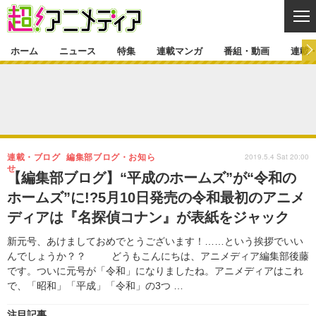
CL
ホーム
ニュース
特集
連載マンガ
番組・動画
連載
ニュース
ニュース一覧
アニメ
特集
ゲーム・アプリ
マンガ
特集一覧
カバー
連載マンガ
2019.5.4 Sat 20:00
連載・ブログ
編集部ブログ・お知ら
映画
音楽
インタビュー
レポート
連載マンガ一覧
連載一覧
せ
番組・動画
【編集部ブログ】“平成のホームズ”が“令和の
グッズ
イベント
ホームズ”に!?5月10日発売の令和最初のアニメ
ラキりす
番組・動画一覧
ラジオ
連載・ブログ
ディアは『名探偵コナン』が表紙をジャック
声優
コスプレ
動画
連載・ブログ一覧
コラム
新元号、あけましておめでとうございます！……という挨拶でいい
舞台
新帝スタ
んでしょうか？？ どうもこんにちは、アニメディア編集部後藤
編集部ブログ・お知らせ
です。ついに元号が「令和」になりましたね。アニメディアはこれ
で、「昭和」「平成」「令和」の3つ …
注目記事