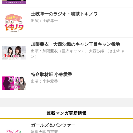
土岐隼一のラジオ・喫茶トキノワ
出演：土岐隼一
加隈亜衣・大西沙織のキャン丁目キャン番地
出演：加隈亜衣（亜衣キャン）、大西沙織 （さおキャ
ン）
特命取材班 小林愛香
出演：小林愛香
連載マンガ更新情報
ガールズ＆パンツァー
毎週火曜日更新