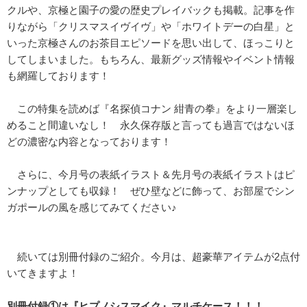
クルや、京極と園子の愛の歴史プレイバックも掲載。記事を作
りながら「クリスマスイヴイヴ」や「ホワイトデーの白星」と
いった京極さんのお茶目エピソードを思い出して、ほっこりと
してしまいました。もちろん、最新グッズ情報やイベント情報
も網羅しております！
この特集を読めば『名探偵コナン 紺青の拳』をより一層楽し
めること間違いなし！ 永久保存版と言っても過言ではないほ
どの濃密な内容となっております！
さらに、今月号の表紙イラスト＆先月号の表紙イラストはピ
ンナップとしても収録！ ぜひ壁などに飾って、お部屋でシン
ガポールの風を感じてみてください♪
続いては別冊付録のご紹介。今月は、超豪華アイテムが2点付
いてきますよ！
別冊付録①は『ヒプノシスマイク』マルチケース！！！