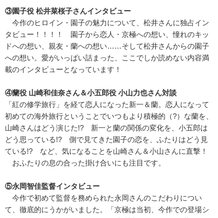
③園子役 松井菜桜子さんインタビュー
今作のヒロイン・園子の魅力について、松井さんに独占イン
タビュー！！！！ 園子から恋人・京極への想い、憧れのキッ
ドへの想い、親友・蘭への想い……そして松井さんからの園子
への想い。愛がいっぱい詰まった、ここでしか読めない内容満
載のインタビューとなっています！
④蘭役 山崎和佳奈さん＆小五郎役 小山力也さん対談
「紅の修学旅行」を経て恋人になった新一＆蘭。恋人になって
初めての海外旅行ということでいつもより積極的（?）な蘭を、
山崎さんはどう演じた!? 新一と蘭の関係の変化を、小五郎は
どう思っている!? 側で見てきた園子の恋を、ふたりはどう見
ている!? など、気になることを山崎さん＆小山さんに直撃！
おふたりの息の合った掛け合いにも注目です。
⑤永岡智佳監督インタビュー
今作で初めて監督を務められた永岡さんのこだわりについ
て、徹底的にうかがいました。「京極は当初、今作での登場シ