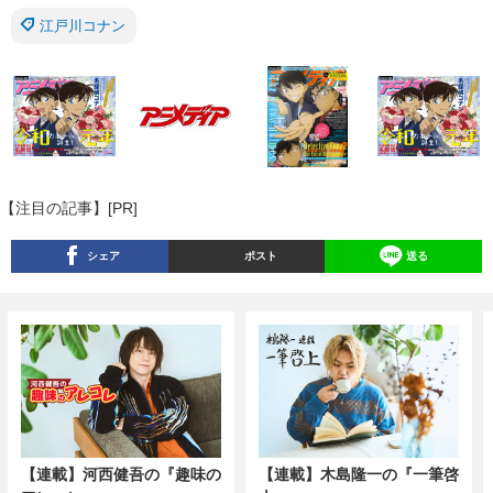
江戸川コナン
【注目の記事】[PR]
シェア
ポスト
送る
【連載】河西健吾の『趣味の
【連載】木島隆一の『一筆啓