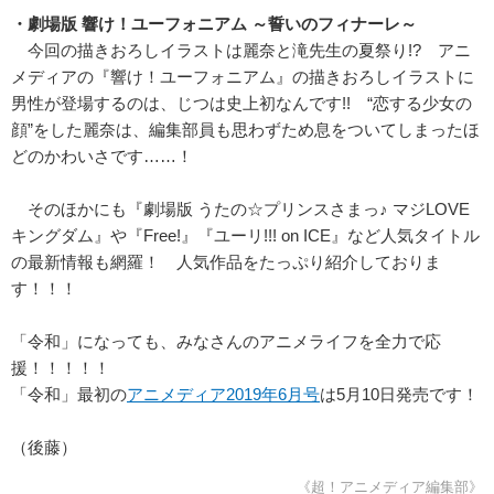
・劇場版 響け！ユーフォニアム ～誓いのフィナーレ～
今回の描きおろしイラストは麗奈と滝先生の夏祭り!? アニ
メディアの『響け！ユーフォニアム』の描きおろしイラストに
男性が登場するのは、じつは史上初なんです!! “恋する少女の
顔”をした麗奈は、編集部員も思わずため息をついてしまったほ
どのかわいさです……！
そのほかにも『劇場版 うたの☆プリンスさまっ♪ マジLOVE
キングダム』や『Free!』『ユーリ!!! on ICE』など人気タイトル
の最新情報も網羅！ 人気作品をたっぷり紹介しておりま
す！！！
「令和」になっても、みなさんのアニメライフを全力で応
援！！！！！
「令和」最初の
アニメディア2019年6月号
は5月10日発売です！
（後藤）
《超！アニメディア編集部》