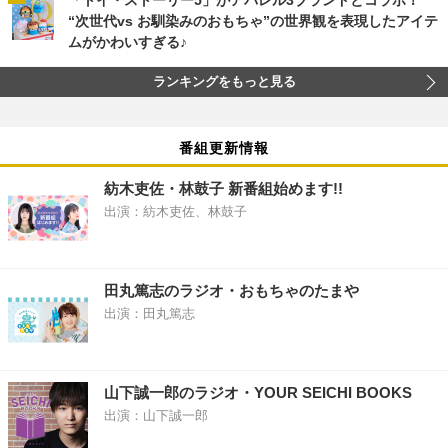
「トイ・ストーリー5」がアパレル3ブランドとコラボ！
“次世代vs お馴染みのおもちゃ”の世界観を表現したアイテ
ムがかわいすぎる♪
ランキングをもっと見る
番組更新情報
紡木吏佐・林鼓子 新番組始めます!!
出演：紡木吏佐、林鼓子
田丸篤志のラジオ・おもちゃのたまや
出演：田丸篤志
山下誠一郎のラジオ・YOUR SEICHI BOOKS
出演：山下誠一郎