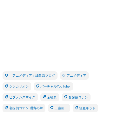
「アニメディア」編集部ブログ
アニメディア
シンカリオン
バーチャルYouTuber
ヒプノシスマイク
京極真
名探偵コナン
名探偵コナン 紺青の拳
工藤新一
怪盗キッド