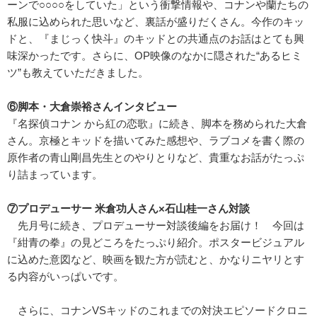
ーンで○○○○をしていた」という衝撃情報や、コナンや蘭たちの
私服に込められた思いなど、裏話が盛りだくさん。今作のキッ
ドと、『まじっく快斗』のキッドとの共通点のお話はとても興
味深かったです。さらに、OP映像のなかに隠された“あるヒミ
ツ”も教えていただきました。
⑥脚本・大倉崇裕さんインタビュー
『名探偵コナン から紅の恋歌』に続き、脚本を務められた大倉
さん。京極とキッドを描いてみた感想や、ラブコメを書く際の
原作者の青山剛昌先生とのやりとりなど、貴重なお話がたっぷ
り詰まっています。
⑦プロデューサー 米倉功人さん×石山桂一さん対談
先月号に続き、プロデューサー対談後編をお届け！ 今回は
『紺青の拳』の見どころをたっぷり紹介。ポスタービジュアル
に込めた意図など、映画を観た方が読むと、かなりニヤリとす
る内容がいっぱいです。
さらに、コナンVSキッドのこれまでの対決エピソードクロニ