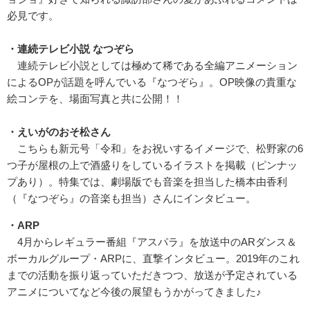
必見です。
・連続テレビ小説 なつぞら
連続テレビ小説としては極めて稀である全編アニメーション
によるOPが話題を呼んでいる『なつぞら』。OP映像の貴重な
絵コンテを、場面写真と共に公開！！
・えいがのおそ松さん
こちらも新元号「令和」をお祝いするイメージで、松野家の6
つ子が屋根の上で酒盛りをしているイラストを掲載（ピンナッ
プあり）。特集では、劇場版でも音楽を担当した橋本由香利
（『なつぞら』の音楽も担当）さんにインタビュー。
・ARP
4月からレギュラー番組『アスパラ』を放送中のARダンス＆
ボーカルグループ・ARPに、直撃インタビュー。2019年のこれ
までの活動を振り返っていただきつつ、放送が予定されている
アニメについてなど今後の展望もうかがってきました♪