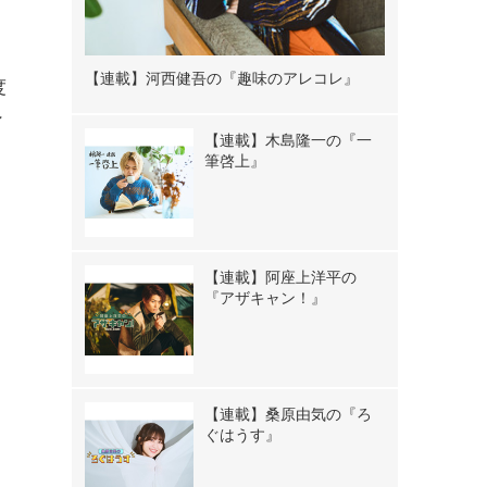
さ
【連載】河西健吾の『趣味のアレコレ』
度
ン
【連載】木島隆一の『一
コ
筆啓上』
【連載】阿座上洋平の
『アザキャン！』
【連載】桑原由気の『ろ
ぐはうす』