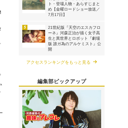
ト・登場人物・あらすじまと
め【金曜ロードショー放送／
M
7月17日】
21世紀版『天空のエスカフロ
タ
ーネ』河森正治が描く女子高
生と異世界とロボット『劇場
版 誰ガ為のアルケミスト』公
プ
開
アクセスランキングをもっと見る
タ
で
編集部ピックアップ
ム
か
ー