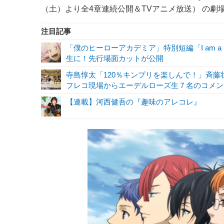
（土）より全4章連続公開＆TVアニメ放送） の劇
注目記事
「僕のヒーローアカデミア」特別短編「I am a 
生に！先行場面カットが公開
寺島惇太「120％キンプリを楽しんで！」斉藤壮
フレコ現場からエーデルローズ生７名のコメン
【連載】河西健吾の『趣味のアレコレ』