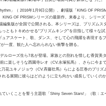
Rhythm」（ 2016年1月9日公開）、劇場版「KING OF PRIS
）に続く、KING OF PRISMシリーズの最新作。来春より、シリーズ
劇場編集版が全国で公開される。本シリーズは、プリズムス
っともトキめかせる“プリズムキング”を目指して様々な試
ギュアスケート、歌、ダンス、そして心の飛躍を表現する
”が一度、観た人へ忘れられない衝撃を贈る。
デルローズ生ら7名が登場。家族との別れを惜しむ香賀美
を前に楽しそうな西園寺レオ（CV.永塚拓馬）、さらに今ま
太刀花ユキノジョウ（CV.斉藤壮馬）らによる圧巻のプリズ
される展開に彼らはどのように立ち向かい成長していくの
とを誓う主題歌「Shiny Seven Stars!」（歌：エ