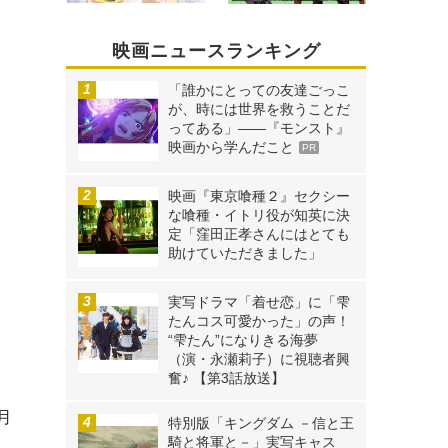
映画ニュースランキング
「誰かにとっての友達ごっこ
が、時には世界を救うことだ
ってある」――『モンスト』
映画から学んだこと
PR
映画『東京喰種２』セクシー
な喰種・イトリ役が知英に決
定「窪田正孝さんにはとても
助けていただきました」
実写ドラマ「着せ恋」に「雫
たんコス可愛かった」の声！
“雫たん”になりきる海夢
（演・永瀬莉子）に視聴者興
奮♪ 【第3話放送】
3月
特別版「キングダム －信と王
騎と将軍と－」実写キャス