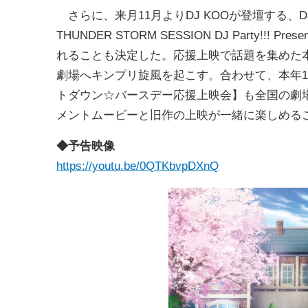
さらに、来月11月よりDJ KOOが登壇する、
THUNDER STORM SESSION DJ Party!!
れることも決定した。応援上映で話題を集めた本
劇場へキンプリ旋風を起こす。合わせて、本年
トダウン☆バースデー応援上映会】も全国の劇
メントムービーと旧作の上映が一緒に楽しめる
◆予告映像
https://youtu.be/0QTKbvpDXnQ