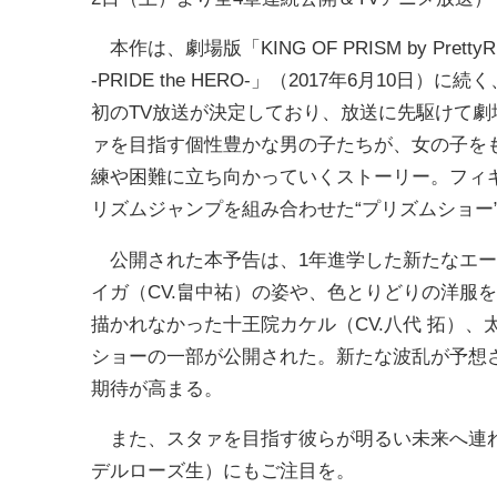
本作は、劇場版「KING OF PRISM by Pretty
-PRIDE the HERO-」（2017年6月10日
初のTV放送が決定しており、放送に先駆けて
ァを目指す個性豊かな男の子たちが、女の子をも
練や困難に立ち向かっていくストーリー。フィ
リズムジャンプを組み合わせた“プリズムショー
公開された本予告は、1年進学した新たなエー
イガ（CV.畠中祐）の姿や、色とりどりの洋服
描かれなかった十王院カケル（CV.八代 拓）、
ショーの一部が公開された。新たな波乱が予想
期待が高まる。
また、スタァを目指す彼らが明るい未来へ連れていくこ
デルローズ生）にもご注目を。