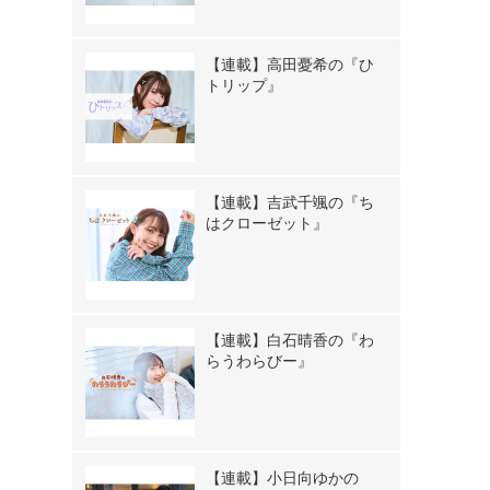
【連載】高田憂希の『ひ
トリップ』
【連載】吉武千颯の『ち
はクローゼット』
【連載】白石晴香の『わ
らうわらびー』
【連載】小日向ゆかの