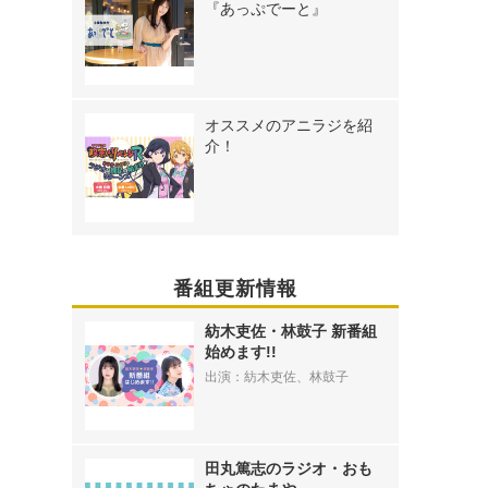
『あっぷでーと』
オススメのアニラジを紹
介！
番組更新情報
紡木吏佐・林鼓子 新番組
始めます!!
出演：紡木吏佐、林鼓子
田丸篤志のラジオ・おも