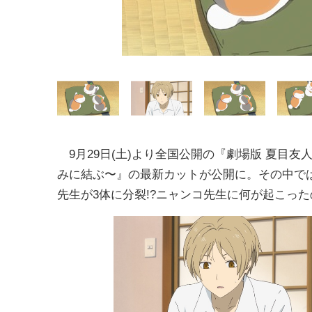
9⽉29⽇(⼟)より全国公開の『劇場版 夏⽬友⼈
みに結ぶ〜』の最新カットが公開に。その中で
先生が3体に分裂
!?
ニャンコ先生に何が起こった