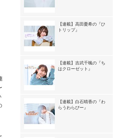
【連載】高田憂希の『ひ
トリップ』
【連載】吉武千颯の『ち
はクローゼット』
連
〜
い
【連載】白石晴香の『わ
の
らうわらびー』
て