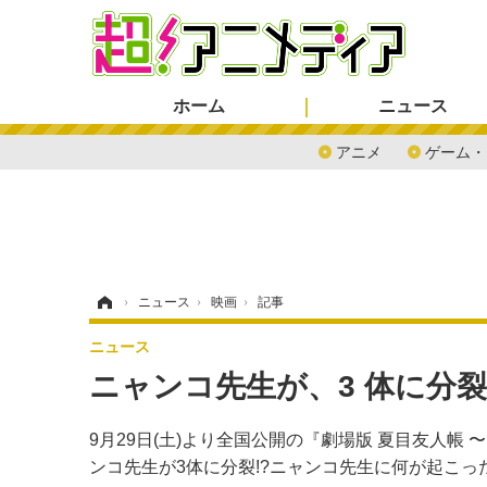
ホーム
ニュース
アニメ
ゲーム・
ホーム
›
ニュース
›
映画
›
記事
ニュース
ニャンコ先⽣が、3 体に分
9⽉29⽇(⼟)より全国公開の『劇場版 夏⽬友⼈
ンコ先生が3体に分裂!?ニャンコ先生に何が起こっ