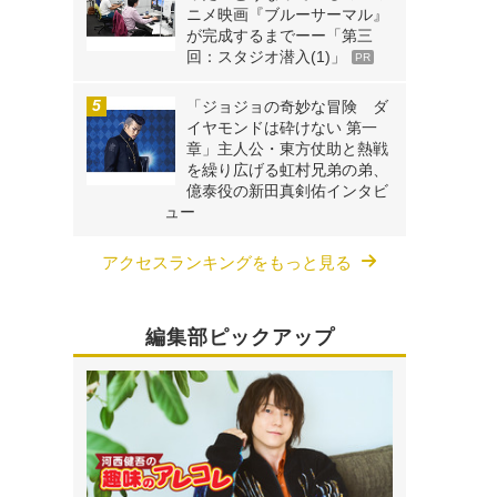
ニメ映画『ブルーサーマル』
が完成するまでーー「第三
回：スタジオ潜入(1)」
PR
「ジョジョの奇妙な冒険 ダ
イヤモンドは砕けない 第一
章」主人公・東方仗助と熱戦
を繰り広げる虹村兄弟の弟、
億泰役の新田真剣佑インタビ
ュー
アクセスランキングをもっと見る
編集部ピックアップ