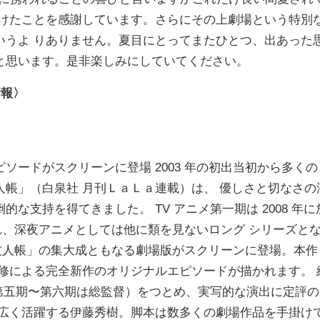
だけたことを感謝しています。さらにその上劇場という特別
いうよ りありません。夏⽬にとってまたひとつ、出あった
と思います。是⾮楽しみにしていてください。
情報〉
ードがスクリーンに登場 2003 年の初出当初から多くの
帳」（⽩泉社 ⽉刊ＬａＬａ連載）は、 優しさと切なさの
な⽀持を得てきました。 TV アニメ第⼀期は 2008 年に
され、深夜アニメとしては他に類を⾒ないロング シリーズと
⽬友⼈帳」の集⼤成ともなる劇場版がスクリーンに登場。本作
修による完全新作のオリジナルエピソードが描かれます。 
（第五期〜第六期は総監督）をつとめ、実写的な演出に定評の
幅広く活躍する伊藤秀樹。脚本は数多くの劇場作品を⼿掛け