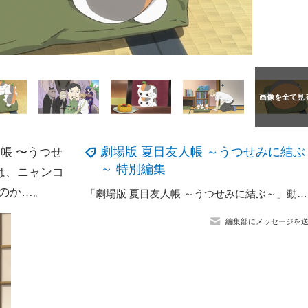
劇場版 夏目友人帳 ～うつせみに結ぶ
帳 〜うつせ
～ 特別編集
は、ニャンコ
のか…。
「劇場版 夏目友人帳 ～うつせみに結ぶ～」動員数50万人突破！大ヒット御礼舞台挨拶では神谷浩史・井上和彦・大森貴弘総監督による鏡開きも実施！
編集部にメッセージを