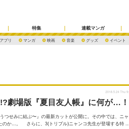
特集
連載マンガ
アプリ
マンガ
映画
音楽
グッズ
イベント
2018.5.24 Thu 9
裂!?劇場版『夏目友人帳』に何が…！
帳 〜うつせみに結ぶ〜』の最新カットが公開に。その中では、ニャ
たのか…。 さらに、3(トリプル)ニャンコ先生が登場する特 