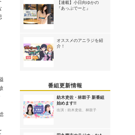
【連載】小日向ゆかの
な
『あっぷでーと』
思
オススメのアニラジを紹
介！
溢
番組更新情報
放
な
紡木吏佐・林鼓子 新番組
始めます!!
出演：紡木吏佐、林鼓子
総
て