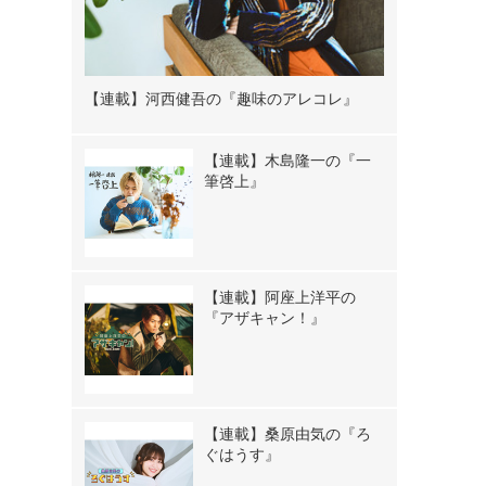
【連載】河西健吾の『趣味のアレコレ』
【連載】木島隆一の『一
筆啓上』
【連載】阿座上洋平の
『アザキャン！』
【連載】桑原由気の『ろ
ぐはうす』