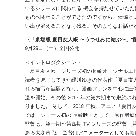
いるシリーズに関われる 機会を持たせていた
ものへ関わることができたのですから、僥倖と
い出が消えることなく残る。そのようなお話だ
〈「劇場版 夏⽬友⼈帳 〜うつせみに結ぶ〜」
9月29日（土）全国公開
＜イントロダクション＞
「夏⽬友⼈帳」シリーズ初の⻑編オリジナルエピソ
読者を魅了してきた緑川ゆきの代表作「夏⽬友⼈
れる描写が話題となり、漫画ファンを中⼼に圧倒的
送を開始、その後 2017 年の第六期まで継続
りました。 そして、2018 年秋、アニメ「夏
では、シリーズ初の ⻑編映画として、原作者監
監督は、第⼀期〜第四期 TV シリーズの監督
ある⼤森貴 弘。監督はアニメーターとしても