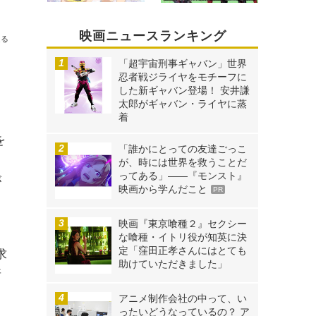
映画ニュースランキング
送る
「超宇宙刑事ギャバン」世界
忍者戦ジライヤをモチーフに
した新ギャバン登場！ 安井謙
太郎がギャバン・ライヤに蒸
着
を
「誰かにとっての友達ごっこ
が、時には世界を救うことだ
ってある」――『モンスト』
が
映画から学んだこと
PR
映画『東京喰種２』セクシー
な喰種・イトリ役が知英に決
定「窪田正孝さんにはとても
求
助けていただきました」
所
アニメ制作会社の中って、い
ったいどうなっているの？ ア
。