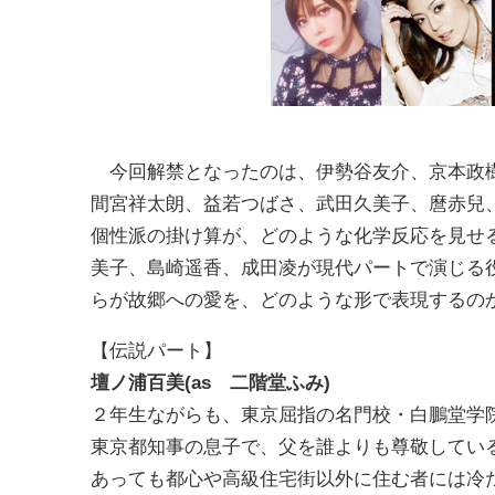
今回解禁となったのは、伊勢谷友介、京本政樹
間宮祥太朗、益若つばさ、武田久美子、麿赤兒
個性派の掛け算が、どのような化学反応を見せ
美子、島崎遥香、成田凌が現代パートで演じる
らが故郷への愛を、どのような形で表現するの
【伝説パート】
壇ノ浦百美(as 二階堂ふみ)
２年生ながらも、東京屈指の名門校・白鵬堂学
東京都知事の息子で、父を誰よりも尊敬してい
あっても都心や高級住宅街以外に住む者には冷