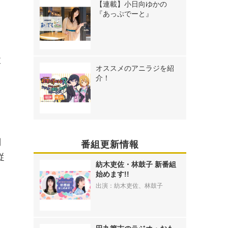
【連載】小日向ゆかの
『あっぷでーと』
、
父
オススメのアニラジを紹
と
介！
別
番組更新情報
従
紡木吏佐・林鼓子 新番組
始めます!!
出演：紡木吏佐、林鼓子
、
、