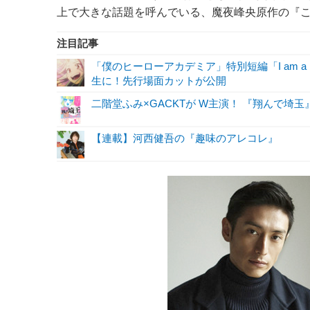
上で大きな話題を呼んでいる、魔夜峰央原作の『この
注目記事
「僕のヒーローアカデミア」特別短編「I am a 
生に！先行場面カットが公開
二階堂ふみ×GACKTが W主演！ 『翔んで埼
【連載】河西健吾の『趣味のアレコレ』