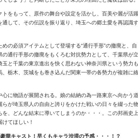
トをもって、原作の舞台や設定を活かし、百美や麗が活
を通して、その伝説を振り返り、埼玉への郷土愛を再認識
めの必須アイテムとして登場する“通行手形”の撤廃と、自
県の通行手形の撤廃をもくろむ対抗勢力として、千葉県が
埼玉と千葉の東京進出を快く思わない神奈川県という勢力
馬、栃木、茨城をも巻き込んだ関東一帯の各勢力が複雑に
心に物語が展開される。娘の結納の為一路東京へ向かう
麗らが埼玉県人の自由と誇りをかけた戦いの日々を綴った
ちを、どんな結末に導いてしまうのか・・・。この邦画史
届けてほしい！
の豪華キャスト！早くもキャラ渋滞の予感・・・！？