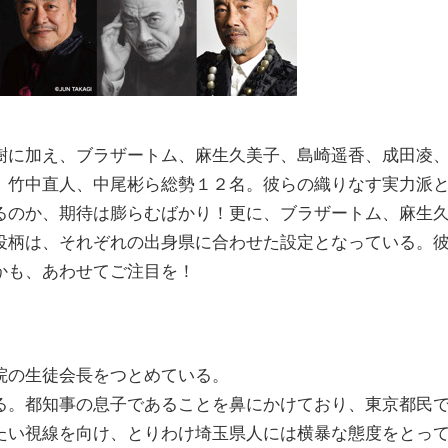
に加え、ブラザートム、麻生久美子、島崎遥香、成田凌
、竹中直人、中尾彬ら総勢１２名。彼らの織りなす実力派
るのか、期待は膨らむばかり！更に、ブラザートム、麻生
役柄は、それぞれの出身県に合わせた設定となっている。
かも、あわせてご注目を！
院の生徒会長をつとめている。
る。都知事の息子であることを鼻にかけており、東京都民
たい視線を向け、とりわけ埼玉県人には横暴な態度をとっ