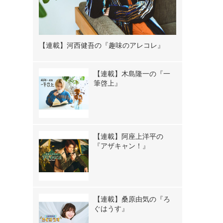
【連載】河西健吾の『趣味のアレコレ』
【連載】木島隆一の『一
筆啓上』
【連載】阿座上洋平の
『アザキャン！』
【連載】桑原由気の『ろ
ぐはうす』