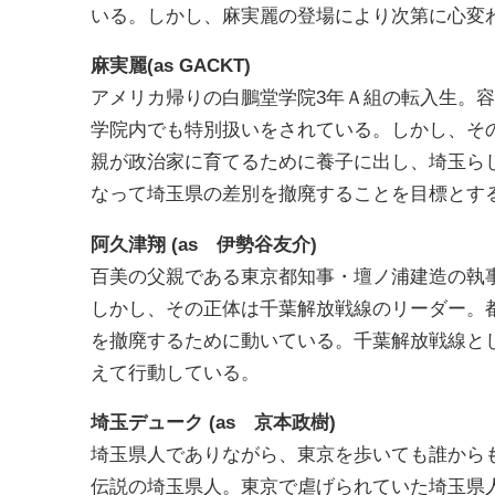
いる。しかし、麻実麗の登場により次第に心変
麻実麗(as GACKT)
アメリカ帰りの白鵬堂学院3年Ａ組の転入生。
学院内でも特別扱いをされている。しかし、そ
親が政治家に育てるために養子に出し、埼玉ら
なって埼玉県の差別を撤廃することを目標とす
阿久津翔 (as 伊勢谷友介)
百美の父親である東京都知事・壇ノ浦建造の執
しかし、その正体は千葉解放戦線のリーダー。
を撤廃するために動いている。千葉解放戦線とし
えて行動している。
埼玉デューク (as 京本政樹)
埼玉県人でありながら、東京を歩いても誰から
伝説の埼玉県人。東京で虐げられていた埼玉県