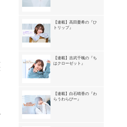
【連載】高田憂希の『ひ
トリップ』
、
と
【連載】吉武千颯の『ち
久
はクローゼット』
彼
【連載】白石晴香の『わ
らうわらびー』
で
て