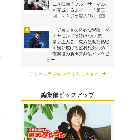
ニメ映画『ブルーサーマル』
が完成するまでーー「第三
躍
回：スタジオ潜入(1)」
PR
す
「ジョジョの奇妙な冒険 ダ
イヤモンドは砕けない 第一
章」主人公・東方仗助と熱戦
を繰り広げる虹村兄弟の弟、
億泰役の新田真剣佑インタビ
立
ュー
も
絡
アクセスランキングをもっと見る
編集部ピックアップ
道
物
上