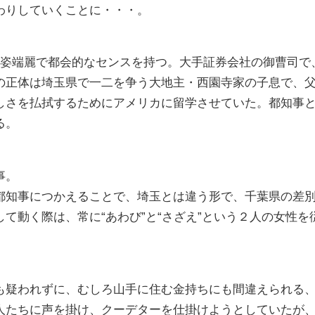
わりしていくことに・・・。
容姿端麗で都会的なセンスを持つ。大手証券会社の御曹司で
の正体は埼玉県で一二を争う大地主・西園寺家の子息で、
しさを払拭するためにアメリカに留学させていた。都知事
る。
事。
都知事につかえることで、埼玉とは違う形で、千葉県の差
て動く際は、常に“あわび”と“さざえ”という２人の女性を
も疑われずに、むしろ山手に住む金持ちにも間違えられる
人たちに声を掛け、クーデターを仕掛けようとしていたが