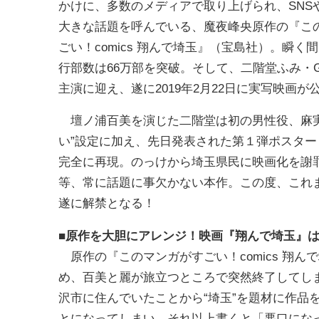
かけに、多数のメディアで取り上げられ、SNS
大きな話題を呼んでいる、魔夜峰央原作の『こ
ごい！comics 翔んで埼玉』（宝島社）。瞬く
行部数は66万部を突破。そして、二階堂ふみ・G
主演に迎え、遂に2019年2月22日に実写映画が
壇ノ浦百美を演じた二階堂は初の男性役、麻実麗
い”設定に加え、先日発表された第１弾ポスタ
完全に再現。のっけから埼玉県民に映画化を謝
等、常に話題に事欠かない本作。この度、これ
遂に解禁となる！
■原作を大胆にアレンジ！映画『翔んで埼玉』は
原作の『このマンガがすごい！comics 翔
め、百美と麗が旅立つところで突然終了してし
沢市に住んでいたことから“埼玉”を題材に作品
とになってしまい、それ以上書くと「悪口にな