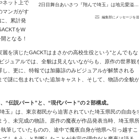
やネット上で
2日目舞台あいさつ『翔んで埼玉』は地元愛溢れる所沢で開催！こたつのある映画館に二階堂＆GACKTも衝撃
のマンガがす
編集部にメッセージを
間に、累計発
ACKTをW
公開となる！
を演じたGACKTはまさかの高校生役という“とんでもな
ービジュアルでは、全貌は見えないながらも、原作の世界観
罪し、更に、特報では加藤諒のみビジュアルが解禁される
まで謎に包まれていた追加キャスト、そして、物語の全貌
、“伝説パート”と、“現代パート”の２部構成。
んで埼玉』は、東京都民から迫害されていた埼玉県民の自由を
まう、未完成の物語。原作の魔夜が作品発表当時、埼玉県
を執筆していたものの、途中で魔夜自身が他県へ引っ越すこ
ってしまう」と判断したことが未完の理由だと魔夜は語る