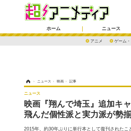
ホーム
ニュース
アニメ
ゲーム・
ホーム
›
ニュース
›
映画
›
記事
ニュース
映画『翔んで埼玉』追加キ
飛んだ個性派と実力派が勢
2015年、約30年ぶりに単行本として復刊された