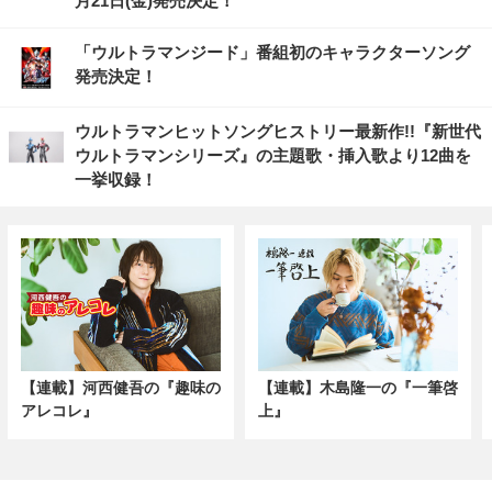
月21日(金)発売決定！
「ウルトラマンジード」番組初のキャラクターソング
発売決定！
ウルトラマンヒットソングヒストリー最新作!!『新世代
ウルトラマンシリーズ』の主題歌・挿入歌より12曲を
一挙収録！
【連載】河西健吾の『趣味の
【連載】木島隆一の『一筆啓
アレコレ』
上』