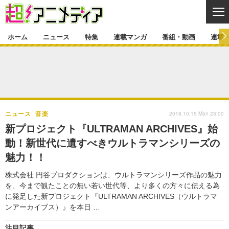
CL
ホーム
ニュース
特集
連載マンガ
番組・動画
連載
ニュース
ニュース一覧
アニメ
特集
ゲーム・アプリ
マンガ
特集一覧
カバー
連載マンガ
2018.10.15 Mon 23:00
ニュース
音楽
映画
音楽
インタビュー
レポート
連載マンガ一覧
連載一覧
番組・動画
新プロジェクト『ULTRAMAN ARCHIVES』始
グッズ
イベント
動！新世代に遺すべきウルトラマンシリーズの
ラキりす
番組・動画一覧
ラジオ
連載・ブログ
魅力！！
声優
コスプレ
動画
連載・ブログ一覧
コラム
株式会社 円谷プロダクションは、ウルトラマンシリーズ作品の魅力
舞台
新帝スタ
を、今まで観たことの無い若い世代等、より多くの方々に伝える為
編集部ブログ・お知らせ
に発足した新プロジェクト『ULTRAMAN ARCHIVES（ウルトラマ
ンアーカイブス）』を本日 …
注目記事