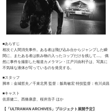
■あらすじ
相次ぐ人間消失事件。ある者は飛び込み台からジャンプした瞬
間に、またある者は飲み物の入ったコップだけを残して…。 偶
然に事件を撮影した報道カメラマン・江戸川由利子は、写真に
不気味な液体が写っているのを発見する。
■スタッフ
脚本：金城哲夫／千束北男 監督：飯島敏宏 特技監督：有川貞昌
■キャスト
佐原健二、西條康彦、桜井浩子 ほか
【「ULTRAMAN ARCHIVES」プロジェクト展開予定】