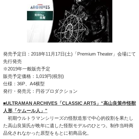
発売予定日：2018年11月17日(土)「Premium Theater」会場にて
先行発売
※2019年一般販売予定
販売予定価格：1,019円(税別)
仕様：36P、A4横型
発行・発売元：円谷プロダクション
■ULTRAMAN ARCHIVES「CLASSIC ARTS」“高山良策作怪獣
人形「ケムール人」”
初期ウルトラマンシリーズの怪獣造形で中心的役割を果たし
た高山良策氏が晩年に遺した怪獣モデルのひとつ。制作当時商
品化されなかった原型をもとに初商品化。