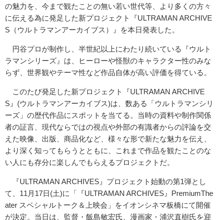
の魅力を、今まで観たことの無い若い世代等、より多くの方々
に伝える為に発足した新プロジェクト『ULTRAMAN ARCHIVE
S（ウルトラマンアーカイブス）』を本日発表した。
円谷プロが制作し、半世紀以上にわたり続いている『ウルト
ラマンシリーズ』は、ヒーローや怪獣のキャラクター性のみな
らず、世界観やテーマ性など作品自体が高い評価を得ている。
このたび発足した新プロジェクト『ULTRAMAN ARCHIVE
S』(ウルトラマンアーカイブス)は、数ある「ウルトラマンシリ
ーズ」の歴代作品にスポットを当てる。当時の資料や制作関係
者の証言、現代ならではの視点や外部の有識者からの評論を交
えた映像、出版、商品化など、様々な形で新たな魅力を伝え、
より深く知ってもらうとともに、これまで作品を観たことのな
い人にも存分に楽しんでもらえるプロジェクトだ。
『ULTRAMAN ARCHIVES』プロジェクト始動の第1弾とし
て、11月17日(土)に「『ULTRAMAN ARCHIVES』PremiumThe
ater スペシャルトーク＆上映会」をイオンシネマ板橋にて開催
が決定。当日は、監督・飯島敏宏氏、漫画家・浦沢直樹氏を迎