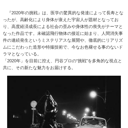
『2020年の挑戦』は、医学の驚異的な発達によって長寿とな
ったが、高齢化により身体が衰えた宇宙人が題材となってお
り、高度経済成長による社会の歪みや身体性の喪失がテーマと
なった作品です。未確認飛行物体の接近に始まり、人間消失事
件の連続発生というミステリアスな展開や、徹底的にリアリズ
ムにこだわった造形や特撮技術で、今なお色褪せる事のないド
ラマとなっている。
「2020年」を目前に控え、円谷プロの“挑戦”を多角的な視点と
共に、その新たな魅力をお届けする。