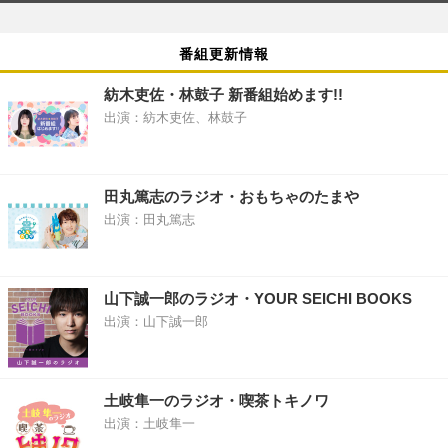
番組更新情報
紡木吏佐・林鼓子 新番組始めます!!
出演：紡木吏佐、林鼓子
田丸篤志のラジオ・おもちゃのたまや
出演：田丸篤志
山下誠一郎のラジオ・YOUR SEICHI BOOKS
出演：山下誠一郎
土岐隼一のラジオ・喫茶トキノワ
出演：土岐隼一