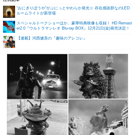
“おにぎりぼうや”がぷにっとやわらか発光☆ 存在感抜群なのLED
ルームライトが新登場
スペシャルトークショーほか、豪華特典映像も収録！ HD Remast
er2.0『ウルトラマンレオ Blu-ray BOX』12月21日(金)発売決定！
【連載】河西健吾の『趣味のアレコレ』