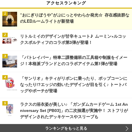
アクセスランキング
“おにぎりぼうや”がぷにっとやわらか発光☆ 存在感抜群な
のLEDルームライトが新登場
リトルミイのデザインが甘辛キュート♪ ムーミン×ルコッ
クスポルティフのコラボ第3弾が登場！
「パトレイバー」特車二課整備班の工具箱や制服をイメー
ジ！本格派ブランドとのコラボアイテム第1弾が登場
「サンリオ」キティがリボンに乗ったり、ポップコーンに
なったり!?エッジの効いたデザインが目を引く♪ トートバ
ッグやポーチが登場
ラクスの浴衣姿が美しい♪ 「ガンダムカードゲーム 1st An
niversary Set [PB03]」の二次抽選が実施中！ ストフリが
デザインされたデッキケースやスリーブも
ランキングをもっと見る