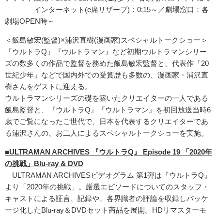
インターネット(e席リザーブ)：0:15～／劇場窓口：各
劇場OPEN時～
＜飯島敏宏(監督)×浦沢直樹(漫画家)スペシャルトークショー＞
『ウルトラQ』『ウルトラマン』など初期ウルトラマンシリー
ズの数多くの作品で監督を務めた飯島敏宏監督と、代表作「20
世紀少年」などで国内外での受賞歴も多数の、漫画家・浦沢直
樹さんをゲストに迎える。
ウルトラマンシリーズの礎を築いたクリエイターの一人である
飯島監督と、『ウルトラQ』『ウルトラマン』を初回放送当時6
歳でご覧になったご世代で、日本を代表するクリエイターであ
る浦沢さんの、お二人によるスペシャルトークショーを実施。
■ULTRAMAN ARCHIVES 『ウルトラQ』 Episode 19 「2020年
の挑戦」Blu-ray & DVD
ULTRAMAN ARCHIVESビデオグラム 第1弾は『ウルトラQ』
より「2020年の挑戦」。厳選エピソードについてのスタッフ・
キャストによる証言、記録や、各界識者の評論を収録しパッケ
ージ化したBlu-ray＆DVDセット商品を展開。HDリマスターモ