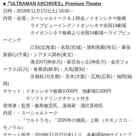
■『ULTRAMAN ARCHIVES』Premium Theater
日時：2018年11月17日(土) 18:00～
内容・会場：スペシャルトーク＆上映会／イオンシネマ板橋
ライブビューイング／イオンシネマ全国14劇場
※イオンシネマ板橋より全国14劇場へライブビュ
ーイング
江別(北海道)・名取(宮城)・浦和美園(埼玉)・幕張
新都心(千葉)・シアタス調布(東京)・
港北NT(神奈川)・新百合ヶ丘(神奈川)・金沢フォ
ーラス(石川)・各務原(岐阜)・大高(愛知)・
京都桂川(京都)・茨木(大阪)・広島(広島)・福岡(福
岡)
チケット：イオンシネマ板橋3,000円 他劇場2,000円
※ソフトドリンクチケット付き
登壇者：監督・飯島敏宏氏、漫画家・浦沢直樹氏
内容：・スペシャルトーク
・『ウルトラＱ』「2020年の挑戦」上映 （※モノクロ・
モノラル）
チケット販売：2018年11月2日(金)より、各劇場Webサイトにて