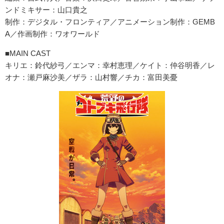
ンドミキサー：山口貴之
制作：デジタル・フロンティア／アニメーション制作：GEMB
A／作画制作：ワオワールド
■MAIN CAST
キリエ：鈴代紗弓／エンマ：幸村恵理／ケイト：仲谷明香／レ
オナ：瀬戸麻沙美／ザラ：山村響／チカ：富田美憂