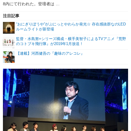
8内にて行われた。登壇者は …
注目記事
“おにぎりぼうや”がぷにっとやわらか発光☆ 存在感抜群なのLED
ルームライトが新登場
監督・水島努×シリーズ構成・横手美智子によるTVアニメ『荒野
のコトブキ飛行隊』が2019年1月放送！
【連載】河西健吾の『趣味のアレコレ』