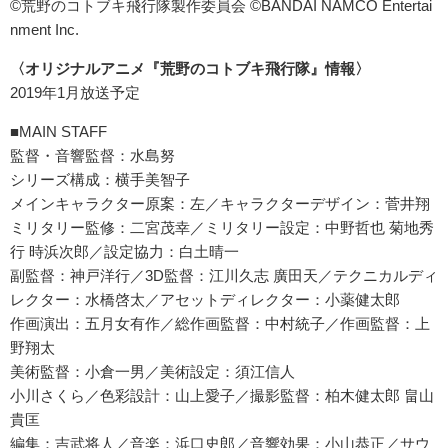
©荒野のコトブキ飛行隊製作委員会 ©BANDAI NAMCO Entertai
nment Inc.
〈オリジナルアニメ『荒野のコトブキ飛行隊』情報〉
2019年1月放送予定
■MAIN STAFF
監督・音響監督：水島努
シリーズ構成：横手美智子
メインキャラクター原案：左／キャラクターデザイン：菅井翔
ミリタリー監修：二宮茂幸／ミリタリー設定：中野哲也 菊地秀
行 時浜次郎／設定協力：白土晴一
副監督：神戸洋行／3D監督：江川久志 廣田天／テクニカルディ
レクター：水橋啓太／アセットディレクター：小薬健太郎
作画演出：五月女有作／総作画監督：中村統子／作画監督：上
野翔太
美術監督：小倉一男／美術設定：須江信人
小川さくら／色彩設計：山上愛子／撮影監督：柏木健太郎 畠山
貴匡
編集：吉武将人／音楽：浜口史郎／音響効果：小山恭正／サウ