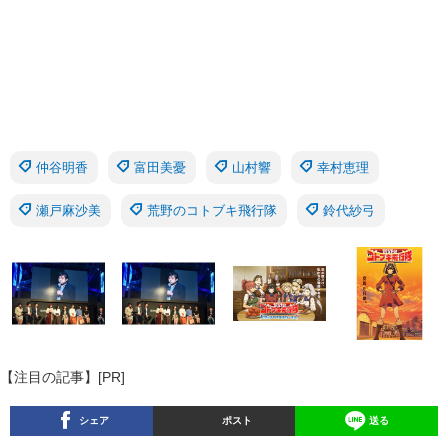
仲谷明香
富田美憂
山村響
幸村恵理
瀬戸麻沙美
荒野のコトブキ飛行隊
鈴代紗弓
【注目の記事】[PR]
シェア
ポスト
送る