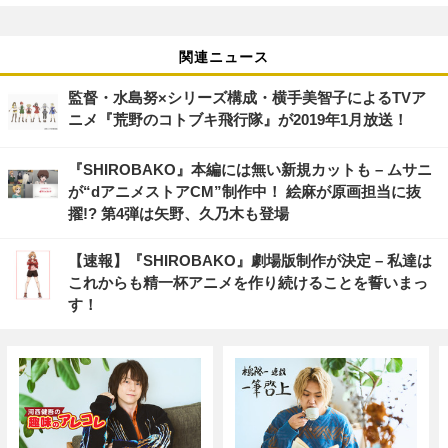
関連ニュース
監督・水島努×シリーズ構成・横手美智子によるTVア
ニメ『荒野のコトブキ飛行隊』が2019年1月放送！
『SHIROBAKO』本編には無い新規カットも – ムサニ
が“dアニメストアCM”制作中！ 絵麻が原画担当に抜
擢!? 第4弾は矢野、久乃木も登場
【速報】『SHIROBAKO』劇場版制作が決定 – 私達は
これからも精一杯アニメを作り続けることを誓いまっ
す！