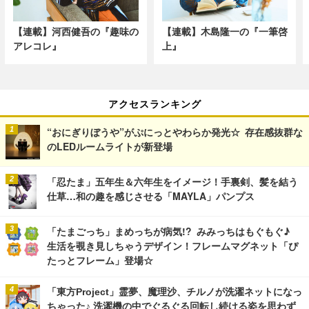
【連載】河西健吾の『趣味の
【連載】木島隆一の『一筆啓
アレコレ』
上』
アクセスランキング
“おにぎりぼうや”がぷにっとやわらか発光☆ 存在感抜群な
のLEDルームライトが新登場
「忍たま」五年生＆六年生をイメージ！手裏剣、髪を結う
仕草…和の趣を感じさせる「MAYLA」パンプス
「たまごっち」まめっちが病気!? みみっちはもぐもぐ♪
生活を覗き見しちゃうデザイン！フレームマグネット「ぴ
たっとフレーム」登場☆
「東方Project」霊夢、魔理沙、チルノが洗濯ネットになっ
ちゃった♪ 洗濯機の中でぐるぐる回転し続ける姿を思わず