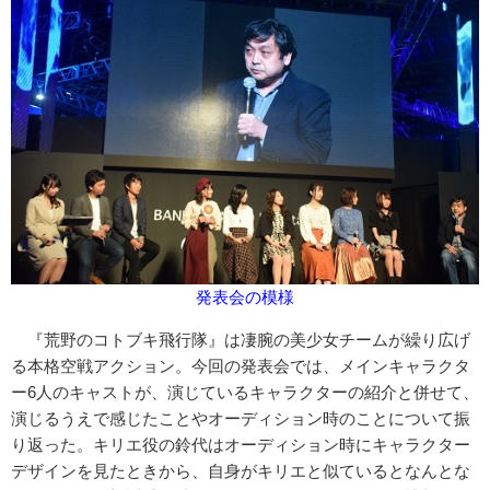
発表会の模様
『荒野のコトブキ飛行隊』は凄腕の美少女チームが繰り広げ
る本格空戦アクション。今回の発表会では、メインキャラクタ
ー6人のキャストが、演じているキャラクターの紹介と併せて、
演じるうえで感じたことやオーディション時のことについて振
り返った。キリエ役の鈴代はオーディション時にキャラクター
デザインを見たときから、自身がキリエと似ているとなんとな