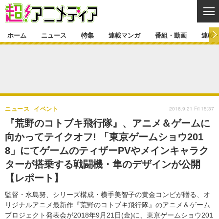
CL
ホーム
ニュース
特集
連載マンガ
番組・動画
連載
ニュース
ニュース一覧
アニメ
特集
ゲーム・アプリ
マンガ
特集一覧
カバー
連載マンガ
2018.9.21 Fri 15:37
ニュース
イベント
映画
音楽
インタビュー
レポート
連載マンガ一覧
連載一覧
番組・動画
『荒野のコトブキ飛行隊』、アニメ＆ゲームに
グッズ
イベント
向かってテイクオフ! 「東京ゲームショウ201
ラキりす
番組・動画一覧
ラジオ
連載・ブログ
8」にてゲームのティザーPVやメインキャラク
声優
コスプレ
動画
連載・ブログ一覧
コラム
ターが搭乗する戦闘機・隼のデザインが公開
舞台
新帝スタ
【レポート】
編集部ブログ・お知らせ
監督・水島努、シリーズ構成・横手美智子の黄金コンビが贈る、オ
リジナルアニメ最新作『荒野のコトブキ飛行隊』のアニメ＆ゲーム
プロジェクト発表会が2018年9月21日(金)に、東京ゲームショウ201