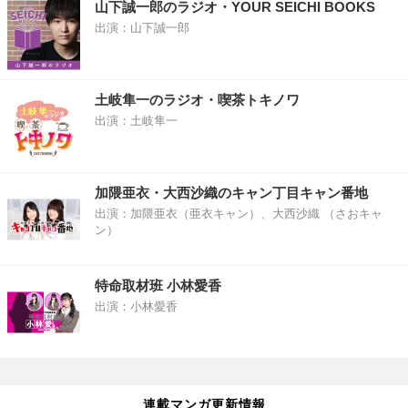
山下誠一郎のラジオ・YOUR SEICHI BOOKS
出演：山下誠一郎
土岐隼一のラジオ・喫茶トキノワ
出演：土岐隼一
加隈亜衣・大西沙織のキャン丁目キャン番地
出演：加隈亜衣（亜衣キャン）、大西沙織 （さおキャ
ン）
特命取材班 小林愛香
出演：小林愛香
連載マンガ更新情報