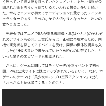
く思っていて親近感を持っていたとコメント。また、情報が公
開された後も周りから似ているといわれる機会が多いと続け
た。幸村はエンマが初めてオーディションに受かったメインキ
ャラクターであり、自分のなかで大切な役となったと、思いの
丈を言葉にした。
発表会ではアニメで6人が乗る戦闘機・隼(はやぶさ)のそれぞ
れのデザインも公開。二宮氏からは、正確に再現するため、同
機の研究者を探してアドバイスを受け、同機の機体説明書も入
手したが旧仮名遣いで書かれていたため読むのに苦労した、と
いった驚きのエピソードも披露された。
さらに、ゲームに関してはティザーPVを本イベントで初公
開。PVは公式サイトに既にアップされているという。なお、本
ゲームのテーマは「美少女×レシプロ空戦アクション」だが、
「おっさんも結構出てくる」とのこと。