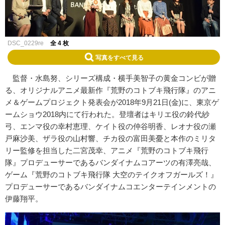
DSC_0229re
全 4 枚
写真をすべて見る
監督・水島努、シリーズ構成・横手美智子の黄金コンビが贈
る、オリジナルアニメ最新作『荒野のコトブキ飛行隊』のアニ
メ＆ゲームプロジェクト発表会が2018年9月21日(金)に、東京ゲ
ームショウ2018内にて行われた。登壇者はキリエ役の鈴代紗
弓、エンマ役の幸村恵理、ケイト役の仲谷明香、レオナ役の瀬
戸麻沙美、ザラ役の山村響、チカ役の富田美憂と本作のミリタ
リー監修を担当した二宮茂幸、アニメ『荒野のコトブキ飛行
隊』プロデューサーであるバンダイナムコアーツの有澤亮哉、
ゲーム『荒野のコトブキ飛行隊 大空のテイクオフガールズ！』
プロデューサーであるバンダイナムコエンターテインメントの
伊藤翔平。