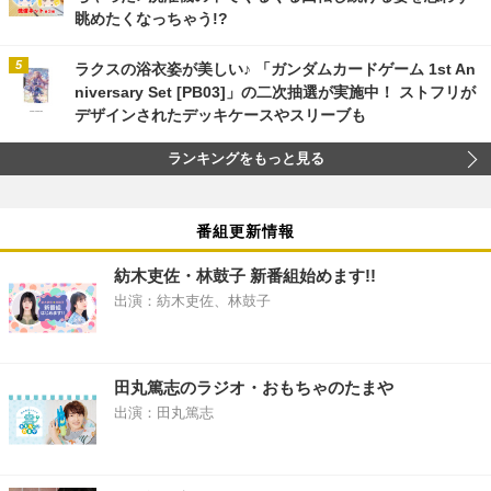
眺めたくなっちゃう!?
ラクスの浴衣姿が美しい♪ 「ガンダムカードゲーム 1st An
niversary Set [PB03]」の二次抽選が実施中！ ストフリが
デザインされたデッキケースやスリーブも
ランキングをもっと見る
番組更新情報
紡木吏佐・林鼓子 新番組始めます!!
出演：紡木吏佐、林鼓子
田丸篤志のラジオ・おもちゃのたまや
出演：田丸篤志