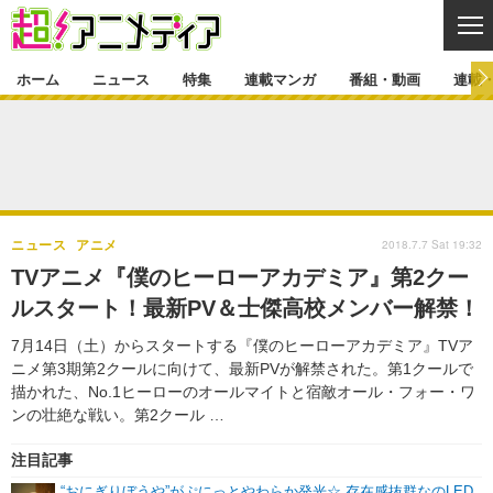
CL
ホーム
ニュース
特集
連載マンガ
番組・動画
連載
ニュース
ニュース一覧
アニメ
特集
ゲーム・アプリ
マンガ
特集一覧
カバー
連載マンガ
2018.7.7 Sat 19:32
ニュース
アニメ
映画
音楽
インタビュー
レポート
連載マンガ一覧
連載一覧
番組・動画
TVアニメ『僕のヒーローアカデミア』第2クー
グッズ
イベント
ルスタート！最新PV＆士傑高校メンバー解禁！
ラキりす
番組・動画一覧
ラジオ
連載・ブログ
7月14日（土）からスタートする『僕のヒーローアカデミア』TVア
声優
コスプレ
動画
連載・ブログ一覧
コラム
ニメ第3期第2クールに向けて、最新PVが解禁された。第1クールで
舞台
新帝スタ
描かれた、No.1ヒーローのオールマイトと宿敵オール・フォー・ワ
編集部ブログ・お知らせ
ンの壮絶な戦い。第2クール …
注目記事
“おにぎりぼうや”がぷにっとやわらか発光☆ 存在感抜群なのLED