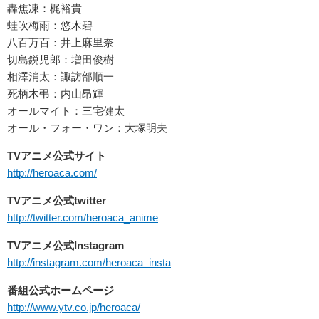
轟焦凍：梶裕貴
蛙吹梅雨：悠木碧
八百万百：井上麻里奈
切島鋭児郎：増田俊樹
相澤消太：諏訪部順一
死柄木弔：内山昂輝
オールマイト：三宅健太
オール・フォー・ワン：大塚明夫
TV
アニメ公式サイト
http://heroaca.com/
TV
アニメ公式
twitter
http://twitter.com/heroaca_anime
TV
アニメ公式
Instagram
http://instagram.com/heroaca_insta
番組公式ホームページ
http://www.ytv.co.jp/heroaca/