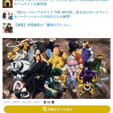
ルームライトが新登場
『僕のヒーローアカデミア THE MOVIE』若き日のオールマイト
＆パーティールックの出久たちを解禁!
【連載】河西健吾の『趣味のアレコレ』
0707_MHA_3rd_PV_main
全 11 枚
写真をすべて見る