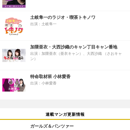
土岐隼一のラジオ・喫茶トキノワ
出演：土岐隼一
加隈亜衣・大西沙織のキャン丁目キャン番地
出演：加隈亜衣（亜衣キャン）、大西沙織 （さおキャ
ン）
特命取材班 小林愛香
出演：小林愛香
連載マンガ更新情報
ガールズ＆パンツァー