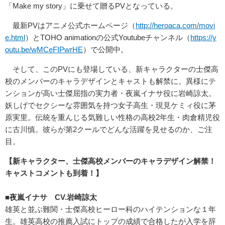
「Make my story」に乗せて贈るPVとなっている。
最新PVはアニメ公式ホームページ（
http://heroaca.com/movi
e.html
）とTOHO animationの公式Youtubeチャンネル（
https://y
outu.be/wMCeFIPwrHE
​）で公開中。
そして、このPVにも登場している、新キャラクターの士傑高
校のメンバーのキャラデザインとキャストも解禁に。異様にテ
ンションが高い士傑屈指の実力者・夜嵐イナサ役に岩崎諒太。
妖しげでセクシーな雰囲気を持つ女子高生・現見ケミィ役に茅
原実里。伝統を重んじる気難しい性格の高校2年生・肉倉精児役
に古川慎。彼らが第2クールでどんな活躍を見せるのか、ご注
目。
【新キャラクター、士傑高校メンバーのキャラデザイン解禁！
キャストコメントも到着！】
■夜嵐イナサ CV.岩崎諒太
雄英と並ぶ難関・士傑高校ヒーロー科のハイテンションな１年
生。雄英高校の推薦入試にトップの成績で合格したが入学を辞