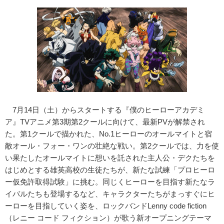
7月14日（土）からスタートする『僕のヒーローアカデミ
ア』TVアニメ第3期第2クールに向けて、最新PVが解禁され
た。第1クールで描かれた、No.1ヒーローのオールマイトと宿
敵オール・フォー・ワンの壮絶な戦い。第2クールでは、力を使
い果たしたオールマイトに想いを託された主人公・デクたちを
はじめとする雄英高校の生徒たちが、新たな試練「プロヒーロ
ー仮免許取得試験」に挑む。同じくヒーローを目指す新たなラ
イバルたちも登場するなど、キャラクターたちがまっすぐにヒ
ーローを目指していく姿を、ロックバンドLenny code fiction
（レニー コード フィクション）が歌う新オープニングテーマ