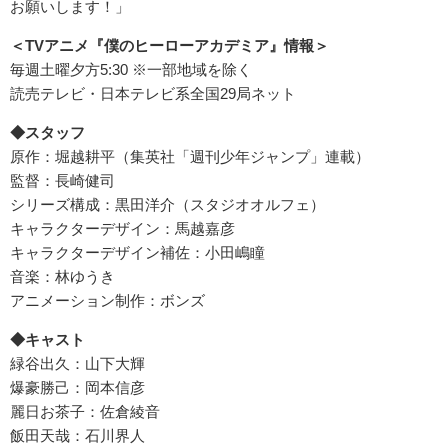
お願いします！」
＜TVアニメ『僕のヒーローアカデミア』情報＞
毎週土曜夕方5:30 ※一部地域を除く
読売テレビ・日本テレビ系全国29局ネット
◆スタッフ
原作：堀越耕平（集英社「週刊少年ジャンプ」連載）
監督：長崎健司
シリーズ構成：黒田洋介（スタジオオルフェ）
キャラクターデザイン：馬越嘉彦
キャラクターデザイン補佐：小田嶋瞳
音楽：林ゆうき
アニメーション制作：ボンズ
◆キャスト
緑谷出久：山下大輝
爆豪勝己：岡本信彦
麗日お茶子：佐倉綾音
飯田天哉：石川界人