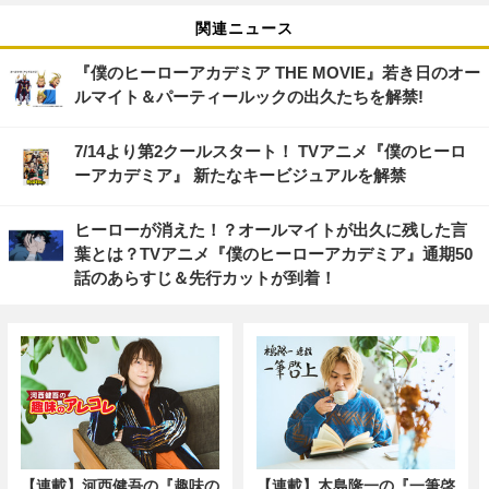
関連ニュース
『僕のヒーローアカデミア THE MOVIE』若き日のオー
ルマイト＆パーティールックの出久たちを解禁!
7/14より第2クールスタート！ TVアニメ『僕のヒーロ
ーアカデミア』 新たなキービジュアルを解禁
ヒーローが消えた！？オールマイトが出久に残した言
葉とは？TVアニメ『僕のヒーローアカデミア』通期50
話のあらすじ＆先行カットが到着！
【連載】河西健吾の『趣味の
【連載】木島隆一の『一筆啓