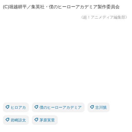
(C)堀越耕平／集英社・僕のヒーローアカデミア製作委員会
《超！アニメディア編集部》
ヒロアカ
僕のヒーローアカデミア
古川慎
岩崎諒太
茅原実里