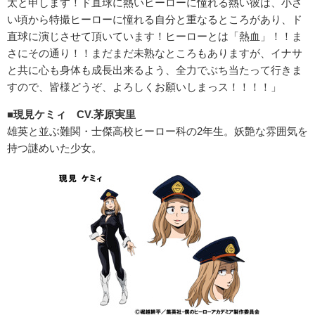
太と申します！ド直球に熱いヒーローに憧れる熱い彼は、小さ
い頃から特撮ヒーローに憧れる自分と重なるところがあり、ド
直球に演じさせて頂いています！ヒーローとは「熱血」！！ま
さにその通り！！まだまだ未熟なところもありますが、イナサ
と共に心も身体も成長出来るよう、全力でぶち当たって行きま
すので、皆様どうぞ、よろしくお願いしまっス！！！！」
■現見ケミィ CV.茅原実里
雄英と並ぶ難関・士傑高校ヒーロー科の2年生。妖艶な雰囲気を
持つ謎めいた少女。