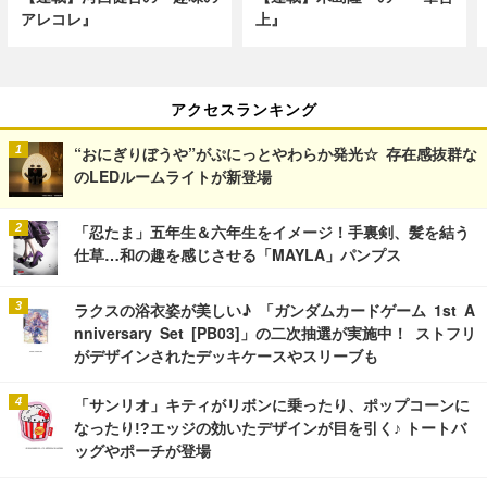
アレコレ』
上』
アクセスランキング
“おにぎりぼうや”がぷにっとやわらか発光☆ 存在感抜群な
のLEDルームライトが新登場
「忍たま」五年生＆六年生をイメージ！手裏剣、髪を結う
仕草…和の趣を感じさせる「MAYLA」パンプス
ラクスの浴衣姿が美しい♪ 「ガンダムカードゲーム 1st A
nniversary Set [PB03]」の二次抽選が実施中！ ストフリ
がデザインされたデッキケースやスリーブも
「サンリオ」キティがリボンに乗ったり、ポップコーンに
なったり!?エッジの効いたデザインが目を引く♪ トートバ
ッグやポーチが登場