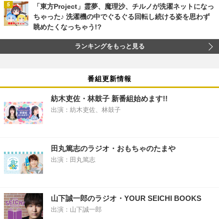
「東方Project」霊夢、魔理沙、チルノが洗濯ネットになっ
ちゃった♪ 洗濯機の中でぐるぐる回転し続ける姿を思わず
眺めたくなっちゃう!?
ランキングをもっと見る
番組更新情報
紡木吏佐・林鼓子 新番組始めます!!
出演：紡木吏佐、林鼓子
田丸篤志のラジオ・おもちゃのたまや
出演：田丸篤志
山下誠一郎のラジオ・YOUR SEICHI BOOKS
出演：山下誠一郎