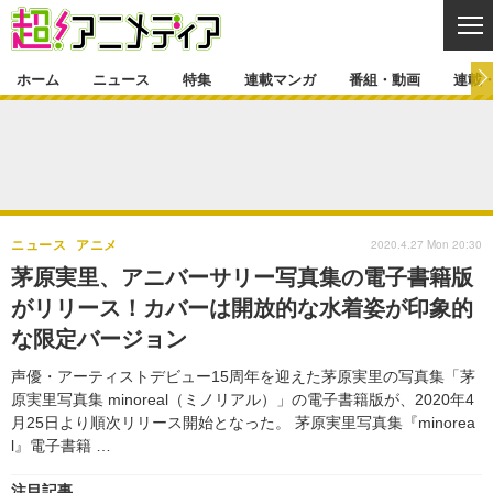
CL
ホーム
ニュース
特集
連載マンガ
番組・動画
連載
ニュース
ニュース一覧
アニメ
特集
ゲーム・アプリ
マンガ
特集一覧
カバー
連載マンガ
2020.4.27 Mon 20:30
ニュース
アニメ
映画
音楽
インタビュー
レポート
連載マンガ一覧
連載一覧
番組・動画
茅原実里、アニバーサリー写真集の電子書籍版
グッズ
イベント
がリリース！カバーは開放的な水着姿が印象的
ラキりす
番組・動画一覧
ラジオ
連載・ブログ
な限定バージョン
声優
コスプレ
動画
連載・ブログ一覧
コラム
声優・アーティストデビュー15周年を迎えた茅原実里の写真集「茅
舞台
新帝スタ
原実里写真集 minoreal（ミノリアル）」の電子書籍版が、2020年4
編集部ブログ・お知らせ
月25日より順次リリース開始となった。 茅原実里写真集『minorea
l』電子書籍 …
注目記事