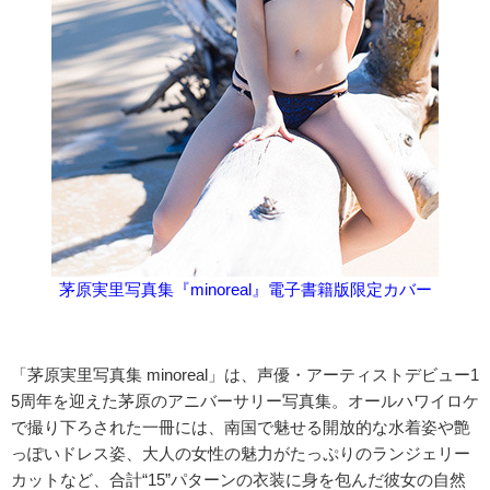
茅原実里写真集『minoreal』電子書籍版限定カバー
「茅原実里写真集 minoreal」は、声優・アーティストデビュー1
5周年を迎えた茅原のアニバーサリー写真集。オールハワイロケ
で撮り下ろされた一冊には、南国で魅せる開放的な水着姿や艶
っぽいドレス姿、大人の女性の魅力がたっぷりのランジェリー
カットなど、合計“15”パターンの衣装に身を包んだ彼女の自然