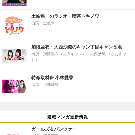
土岐隼一のラジオ・喫茶トキノワ
出演：土岐隼一
加隈亜衣・大西沙織のキャン丁目キャン番地
出演：加隈亜衣（亜衣キャン）、大西沙織 （さおキャ
ン）
特命取材班 小林愛香
出演：小林愛香
連載マンガ更新情報
ガールズ＆パンツァー