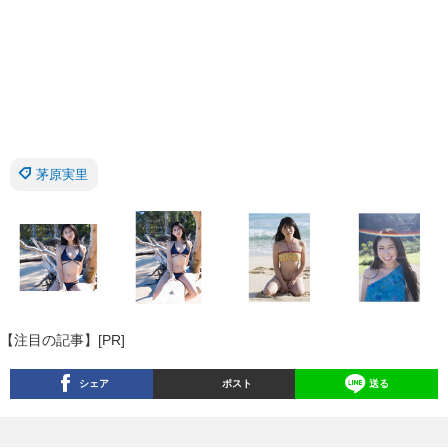
茅原実里
【注目の記事】[PR]
シェア
ポスト
送る