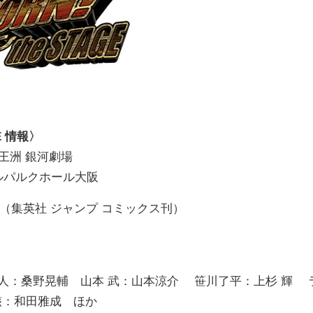
E 情報〉
天王洲 銀河劇場
メルパルクホール大阪
』（集英社 ジャンプ コミックス刊）
人：桑野晃輔 山本 武：山本涼介 笹川了平：上杉 輝 
骸：和田雅成 ほか