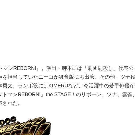
マンREBORN!』。演出・脚本には「劇団鹿殺し」代表の
声を担当していたニーコが舞台版にも出演。その他、ツナ
勇太、ランボ役にはKIMERUなど、今活躍中の若手俳優が
ンREBORN!』the STAGE！のリボーン、ツナ、雲雀
表された。