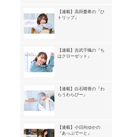
【連載】高田憂希の『ひ
トリップ』
【連載】吉武千颯の『ち
はクローゼット』
【連載】白石晴香の『わ
らうわらびー』
【連載】小日向ゆかの
『あっぷでーと』
》