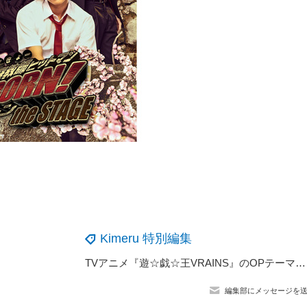
Kimeru 特別編集
TVアニメ『遊☆戯☆王VRAINS』のOPテーマ「calling」発売！KIMERU「歌詞を読んで、熱くなってくれたらうれしいです」【インタビュー】
編集部にメッセージを