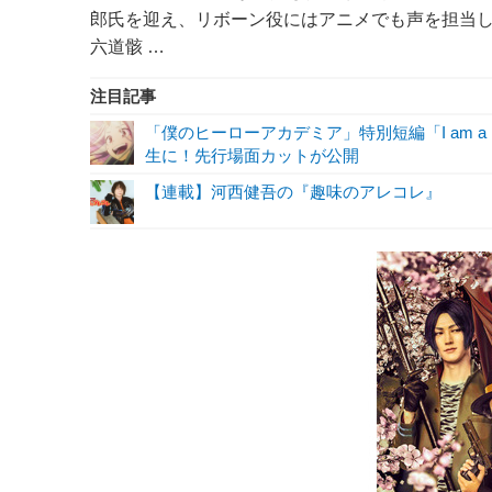
郎氏を迎え、リボーン役にはアニメでも声を担当
六道骸 …
注目記事
「僕のヒーローアカデミア」特別短編「I am a 
生に！先行場面カットが公開
【連載】河西健吾の『趣味のアレコレ』