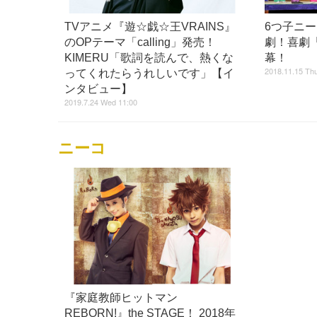
TVアニメ『遊☆戯☆王VRAINS』
6つ子ニ
のOPテーマ「calling」発売！
劇！喜劇
KIMERU「歌詞を読んで、熱くな
幕！
2018.11.15 Thu
ってくれたらうれしいです」【イ
ンタビュー】
2019.7.24 Wed 11:00
ニーコ
『家庭教師ヒットマン
REBORN!』the STAGE！ 2018年