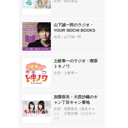
出演：田丸篤志
物
山下誠一郎のラジオ・
YOUR SEICHI BOOKS
出演：山下誠一郎
土岐隼一のラジオ・喫茶
トキノワ
出演：土岐隼一
加隈亜衣・大西沙織のキ
ャン丁目キャン番地
出演：加隈亜衣（亜衣キャ
ン）、大西沙織 （さおキャ
ン）