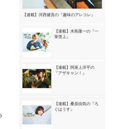
【連載】河西健吾の『趣味のアレコレ』
【連載】木島隆一の『一
筆啓上』
【連載】阿座上洋平の
『アザキャン！』
【連載】桑原由気の『ろ
ぐはうす』
ラ