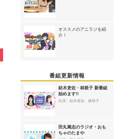
オススメのアニラジを紹
介！
番組更新情報
紡木吏佐・林鼓子 新番組
始めます!!
出演：紡木吏佐、林鼓子
田丸篤志のラジオ・おも
ちゃのたまや