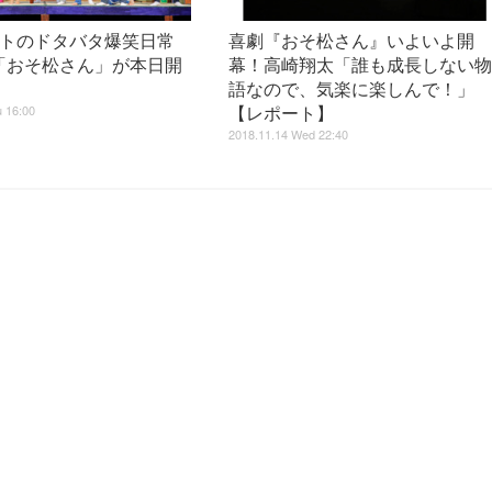
ートのドタバタ爆笑日常
喜劇『おそ松さん』いよいよ開
「おそ松さん」が本日開
幕！高崎翔太「誰も成長しない
語なので、気楽に楽しんで！」
 16:00
【レポート】
2018.11.14 Wed 22:40