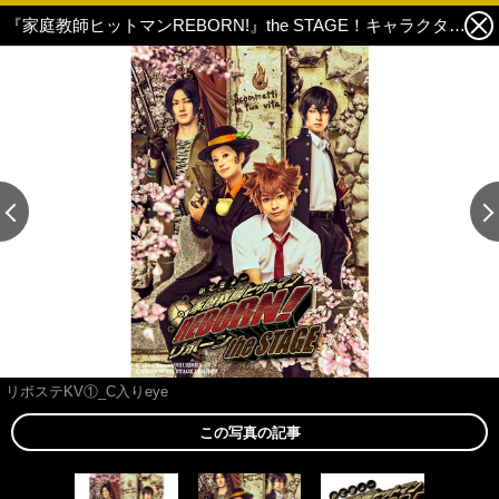
『家庭教師ヒットマンREBORN!』the STAGE！キャラクタービジュアル第1弾公開＆ボンゴレ守護者発表！ 1枚目の写真・画像
この記事の画像 残り2
リボステKV①_C入りeye
この写真の記事