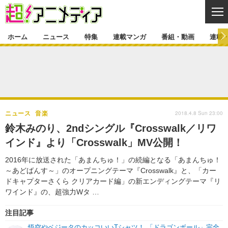
CL
ホーム
ニュース
特集
連載マンガ
番組・動画
連載
ニュース
ニュース一覧
アニメ
特集
ゲーム・アプリ
マンガ
特集一覧
カバー
連載マンガ
2018.4.8 Sun 23:00
ニュース
音楽
映画
音楽
インタビュー
レポート
連載マンガ一覧
連載一覧
番組・動画
鈴木みのり、2ndシングル『Crosswalk／リワ
グッズ
イベント
インド』より「Crosswalk」MV公開！
ラキりす
番組・動画一覧
ラジオ
連載・ブログ
2016年に放送された「あまんちゅ！」の続編となる「あまんちゅ！
声優
コスプレ
動画
連載・ブログ一覧
コラム
～あどばんす～」のオープニングテーマ『Crosswalk』と、「カー
舞台
新帝スタ
ドキャプターさくら クリアカード編」の新エンディングテーマ『リ
編集部ブログ・お知らせ
ワインド』の、超強力Wタ …
注目記事
悟空やベジータのカッコいいTシャツ！ 「ドラゴンボール」完全