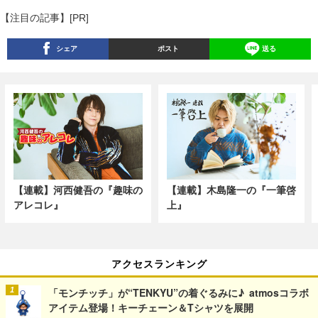
【注目の記事】[PR]
シェア
ポスト
送る
【連載】河西健吾の『趣味の
【連載】木島隆一の『一筆啓
アレコレ』
上』
アクセスランキング
「モンチッチ」が“TENKYU”の着ぐるみに♪ atmosコラボ
アイテム登場！キーチェーン＆Tシャツを展開