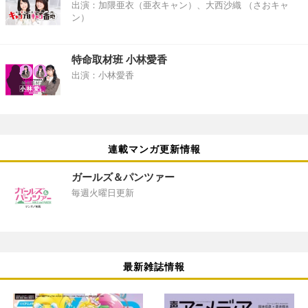
出演：加隈亜衣（亜衣キャン）、大西沙織 （さおキャ
ン）
特命取材班 小林愛香
出演：小林愛香
連載マンガ更新情報
ガールズ＆パンツァー
毎週火曜日更新
最新雑誌情報