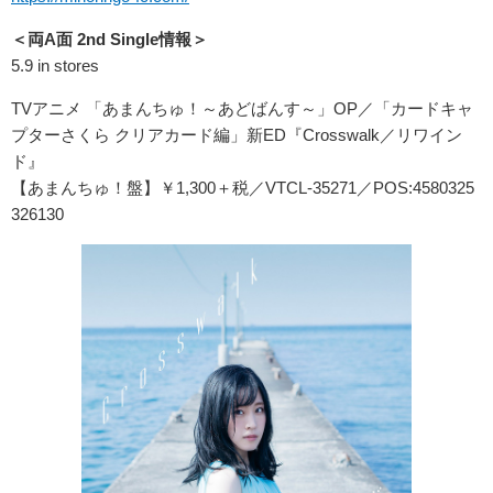
＜両A面 2nd Single情報＞
5.9 in stores
TVアニメ 「あまんちゅ！～あどばんす～」OP／「カードキャ
プターさくら クリアカード編」新ED『Crosswalk／リワイン
ド』
【あまんちゅ！盤】￥1,300＋税／VTCL-35271／POS:4580325
326130