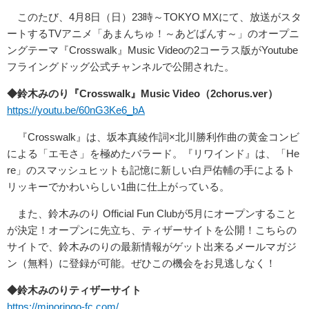
このたび、4月8日（日）23時～TOKYO MXにて、放送がスタ
ートするTVアニメ「あまんちゅ！～あどばんす～」のオープニ
ングテーマ『Crosswalk』Music Videoの2コーラス版がYoutube
フライングドッグ公式チャンネルで公開された。
◆鈴木みのり『Crosswalk』Music Video（2chorus.ver）
https://youtu.be/60nG3Ke6_bA
『Crosswalk』は、坂本真綾作詞×北川勝利作曲の黄金コンビ
による「エモさ」を極めたバラード。『リワインド』は、「He
re」のスマッシュヒットも記憶に新しい白戸佑輔の手によるト
リッキーでかわいらしい1曲に仕上がっている。
また、鈴木みのり Official Fun Clubが5月にオープンすること
が決定！オープンに先立ち、ティザーサイトを公開！こちらの
サイトで、鈴木みのりの最新情報がゲット出来るメールマガジ
ン（無料）に登録が可能。ぜひこの機会をお見逃しなく！
◆鈴木みのりティザーサイト
https://minoringo-fc.com/