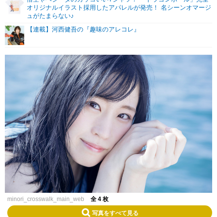
オリジナルイラスト採用したアパレルが発売！ 名シーンオマージ
ュがたまらない♪
【連載】河西健吾の『趣味のアレコレ』
minori_crosswalk_main_web
全 4 枚
写真をすべて見る