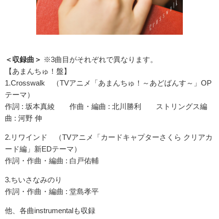
＜収録曲＞
※3曲目がそれぞれで異なります。
【あまんちゅ！盤】
1.Crosswalk （TVアニメ「あまんちゅ！～あどばんす～」OP
テーマ）
作詞 : 坂本真綾 作曲・編曲 : 北川勝利 ストリングス編
曲 : 河野 伸
2.リワインド （TVアニメ「カードキャプターさくら クリアカ
ード編」新EDテーマ）
作詞・作曲・編曲 : 白戸佑輔
3.ちいさなみのり
作詞・作曲・編曲 : 堂島孝平
他、各曲instrumentalも収録