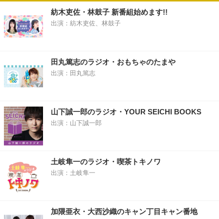
紡木吏佐・林鼓子 新番組始めます!!
出演：紡木吏佐、林鼓子
田丸篤志のラジオ・おもちゃのたまや
出演：田丸篤志
山下誠一郎のラジオ・YOUR SEICHI BOOKS
出演：山下誠一郎
土岐隼一のラジオ・喫茶トキノワ
出演：土岐隼一
加隈亜衣・大西沙織のキャン丁目キャン番地