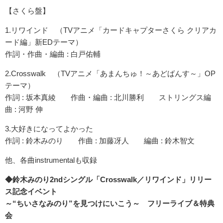
【さくら盤】
1.リワインド （TVアニメ「カードキャプターさくら クリアカ
ード編」新EDテーマ）
作詞・作曲・編曲 : 白戸佑輔
2.Crosswalk （TVアニメ「あまんちゅ！～あどばんす～」OP
テーマ）
作詞 : 坂本真綾 作曲・編曲 : 北川勝利 ストリングス編
曲 : 河野 伸
3.大好きになってよかった
作詞 : 鈴木みのり 作曲 : 加藤冴人 編曲 : 鈴木智文
他、各曲instrumentalも収録
◆鈴木みのり
2nd
シングル「
Crosswalk
／リワインド」リリー
ス記念イベント
～
“
ちいさなみのり
”
を見つけにいこう～
フリーライブ＆特典
会