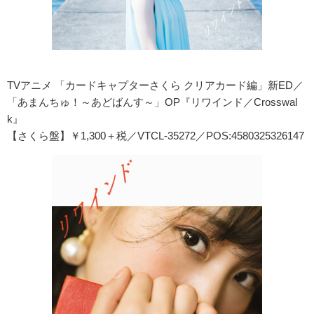
TVアニメ 「カードキャプターさくら クリアカード編」新ED／
「あまんちゅ！～あどばんす～」OP『リワインド／Crosswal
k』
【さくら盤】￥1,300＋税／VTCL-35272／POS:4580325326147