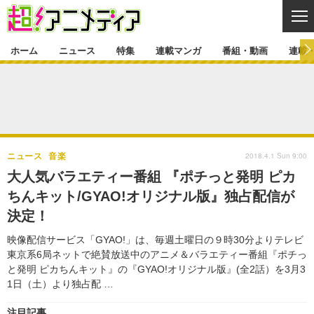
CL
ホーム
ニュース
特集
連載マンガ
番組・動画
連載
ニュース
ニュース一覧
アニメ
特集
ゲーム・アプリ
マンガ
特集一覧
カバー
連載マンガ
2018.4.1 Sun 9:00
ニュース
音楽
映画
音楽
インタビュー
レポート
連載マンガ一覧
連載一覧
番組・動画
大人気バラエティー番組 『ポチっと発明 ピカ
グッズ
イベント
ちんキット/GYAO!オリジナル版』独占配信が
ラキりす
番組・動画一覧
ラジオ
連載・ブログ
決定！
声優
コスプレ
動画
連載・ブログ一覧
コラム
映像配信サービス「GYAO!」は、毎週土曜日の９時30分よりテレビ
舞台
新帝スタ
東京系6局ネットで絶賛放送中のアニメ＆バラエティー番組『ポチっ
編集部ブログ・お知らせ
と発明 ピカちんキット』の『GYAO!オリジナル版』(全2話）を3月3
1日（土）より独占配 …
注目記事