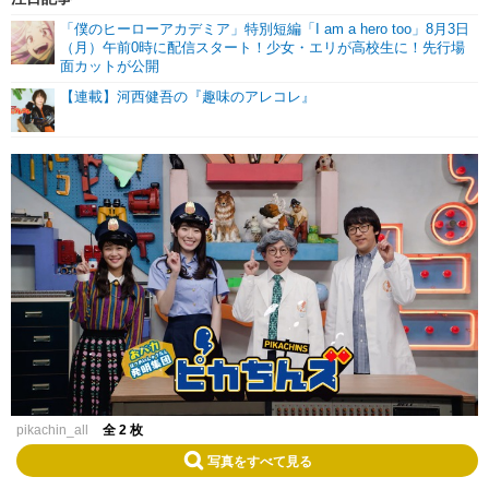
「僕のヒーローアカデミア」特別短編「I am a hero too」8月3日
（月）午前0時に配信スタート！少女・エリが高校生に！先行場
面カットが公開
【連載】河西健吾の『趣味のアレコレ』
pikachin_all
全 2 枚
写真をすべて見る