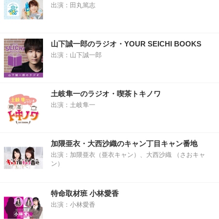
出演：田丸篤志
山下誠一郎のラジオ・YOUR SEICHI BOOKS
出演：山下誠一郎
土岐隼一のラジオ・喫茶トキノワ
出演：土岐隼一
加隈亜衣・大西沙織のキャン丁目キャン番地
出演：加隈亜衣（亜衣キャン）、大西沙織 （さおキャ
ン）
特命取材班 小林愛香
出演：小林愛香