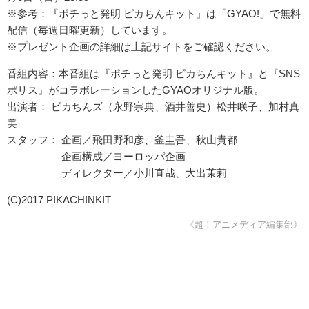
※参考：『ポチっと発明 ピカちんキット』は「GYAO!」で無料
配信（毎週日曜更新）
しています。
※プレゼント企画の詳細は上記サイトをご確認ください。
番組内容：本番組は『ポチっと発明 ピカちんキット』と『SNS
ポリス』がコラボレーションしたGYAOオリジナル版。
出演者： ピカちんズ（永野宗典、酒井善史）松井咲子、加村真
美
スタッフ： 企画／飛田野和彦、釜圭吾、秋山貴都
企画構成／ヨーロッパ企画
ディレクター／小川直哉、大出茉莉
(C)2017 PIKACHINKIT
《超！アニメディア編集部》