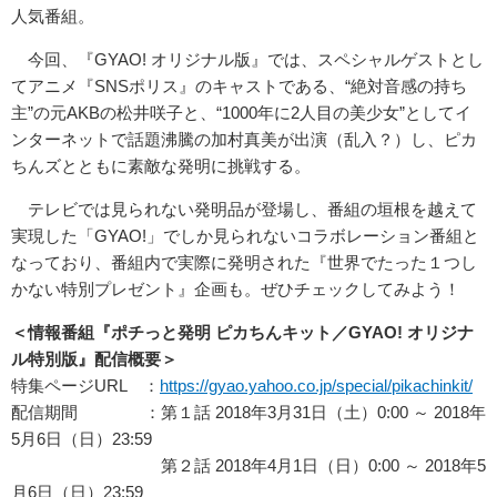
人気番組。
今回、『GYAO! オリジナル版』では、スペシャルゲストとし
てアニメ『SNSポリス』のキャストである、“絶対音感の持ち
主”
の元AKBの松井咲子と、“1000年に2人目の美少女”
としてイ
ンターネットで話題沸騰の加村真美が出演（乱入？）し、
ピカ
ちんズとともに素敵な発明に挑戦する。
テレビでは見られない発明品が登場し、
番組の垣根を越えて
実現した「GYAO!」
でしか見られないコラボレーション番組と
なっており、番組内で実際に発明された『世界でたった１つし
かない特別プレゼント』
企画も。ぜひチェックしてみよう！
＜情報番組『ポチっと発明 ピカちんキット／GYAO! オリジナ
ル特別版』配信概要＞
特集ページURL ：
https://gyao.yahoo.co.jp/
special/pikachinkit/
配信期間 ：第１話 2018年3月31日（土）0:00 ～ 2018年
5月6日（日）23:59
第２話 2018年4月1日（日）0:00 ～ 2018年5
月6日（日）23:59