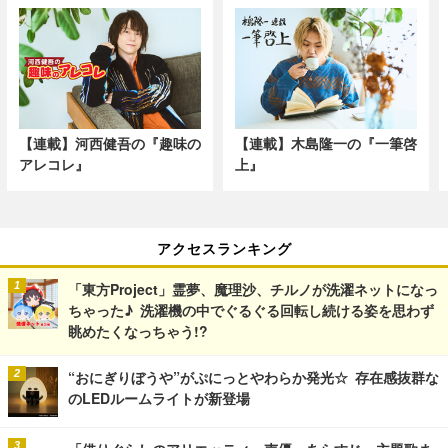
【連載】河西健吾の『趣味の
【連載】木島隆一の『一筆啓
アレコレ』
上』
アクセスランキング
「東方Project」霊夢、魔理沙、チルノが洗濯ネットになっ
ちゃった♪ 洗濯機の中でぐるぐる回転し続ける姿を思わず
眺めたくなっちゃう!?
“おにぎりぼうや”がぷにっとやわらか発光☆ 存在感抜群な
のLEDルームライトが新登場