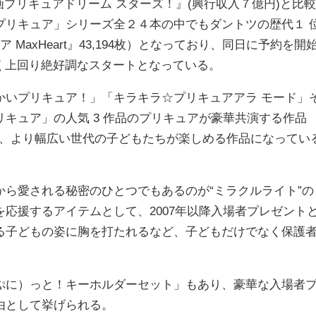
『映画プリキュアドリーム スターズ！』(興行収入７億円)と比較
プリキュア」シリーズ全２４本の中でもダントツの歴代１ 
axHeart』43,194枚）となっており、同日に予約を開
大きく上回り絶好調なスタートとなっている。
いプリキュア！」「キラキラ☆プリキュアアラ モード」
キュア」の人気 3 作品のプリキュアが豪華共演する作品
とで、より幅広い世代の子どもたちが楽しめる作品になってい
ら愛される秘密のひとつでもあるのが“ミラクルライト”の
応援するアイテムとして、2007年以降入場者プレゼント
る子どもの姿に胸を打たれるなど、子どもだけでなく保護
I（ぷに）っと！キーホルダーセット」もあり、豪華な入場者
由として挙げられる。