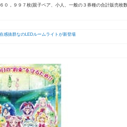
数が６０，９９７枚(親子ペア、小人、一般の３券種の合計販売枚数
存在感抜群なのLEDルームライトが新登場