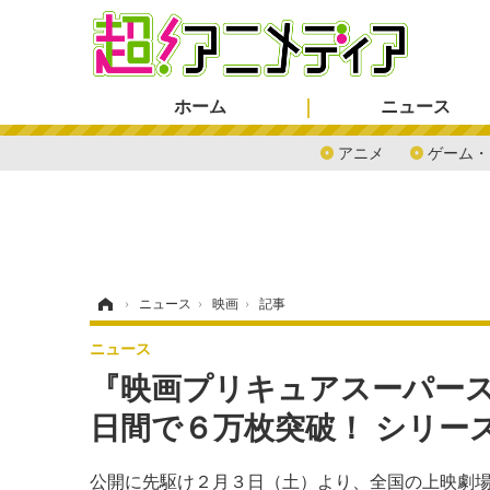
ホーム
ニュース
アニメ
ゲーム・
ホーム
›
ニュース
›
映画
›
記事
ニュース
『映画プリキュアスーパース
日間で６万枚突破！ シリー
公開に先駆け２月３日（土）より、全国の上映劇