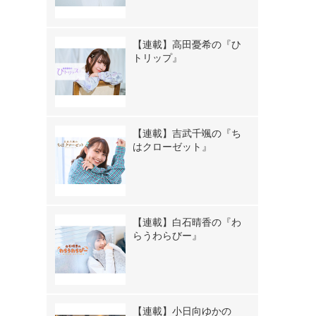
【連載】高田憂希の『ひ
トリップ』
【連載】吉武千颯の『ち
はクローゼット』
【連載】白石晴香の『わ
らうわらびー』
【連載】小日向ゆかの