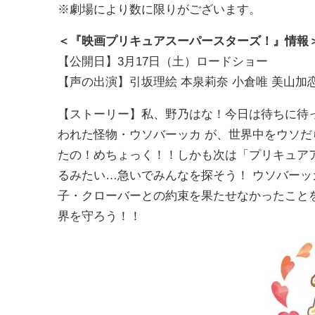
※劇場により数に限りがございます。
＜『映画プリキュアスーパースターズ！』情報
【公開⽇】3⽉17⽇（⼟）ロードショー
【声の出演】引坂理絵 本泉莉奈 ⼩倉唯 美⼭加
【ストーリー】私、野乃はな！今日は待ちに待
われた怪物・ウソバーッカ が、世界中をウソ
たの！めちょっく！！しかも次は「プリキュア
るみたい…急いでみんなを探そう！ ウソバー
子・クローバーとの約束を果たせなかったこと
界を守ろう！！