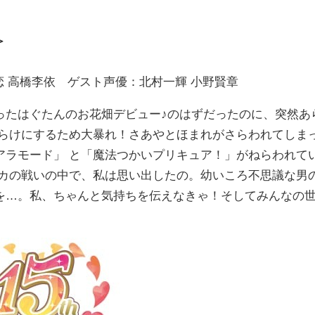
＞
恋 ⾼橋李依 ゲスト声優：北村⼀輝 ⼩野賢章
ったはぐたんのお花畑デビュー♪のはずだったのに、突然あ
だらけにするため大暴れ！さあやとほまれがさらわれてしま
アラモード」 と「魔法つかいプリキュア！」がねらわれて
ッカの戦いの中で、私は思い出したの。幼いころ不思議な男
を…。私、ちゃんと気持ちを伝えなきゃ！そしてみんなの