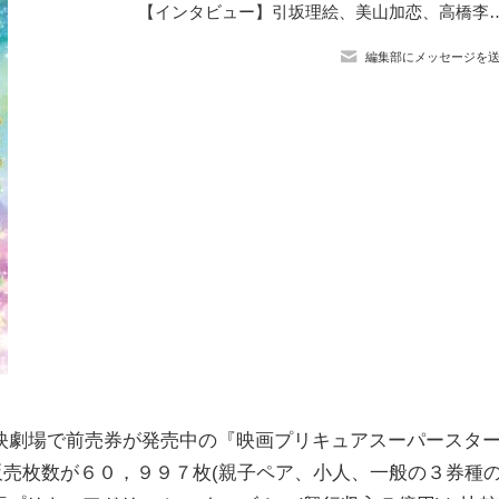
【インタビュー】引坂理絵、美⼭加恋、⾼橋李依 3世代プリキュアが集結！ 『映画プリキュアスー
編集部にメッセージを
劇場で前売券が発売中の『映画プリキュアスーパースタ
計販売枚数が６０，９９７枚(親子ペア、小人、一般の３券種