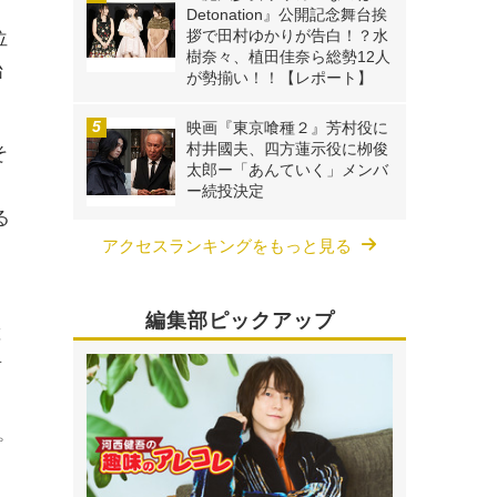
Detonation』公開記念舞台挨
拶で田村ゆかりが告白！？水
位
樹奈々、植田佳奈ら総勢12人
始
が勢揃い！！【レポート】
映画『東京喰種２』芳村役に
村井國夫、四方蓮示役に栁俊
そ
太郎ー「あんていく」メンバ
ー続投決定
る
アクセスランキングをもっと見る
編集部ピックアップ
と
者
プ