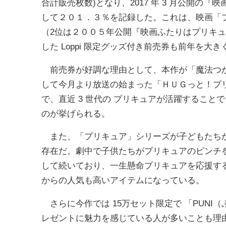
合計販売枚数)となり、2017 年 3 月公開の
して２０１．３％を記録した。これは、映画「
（2位は２００５年公開『映画ふたりはプリキュア M
した Loppi 限定グッズ付き前売券も前年を
前売券が好調な理由として、本作が「魔法つか
して今月より放送の始まった「ＨＵＧっと！プリ
で、直近 3 世代の プリキュアが活躍するこ
のが挙げられる。
また、「プリキュア」シリーズが子どもたちか
存在だ。劇中で子供たちがプリキュアのピンチを
して続いており、一生懸命プリキュアを応援す
からの人気も高いアイテムになっている。
さらに今作では 15万セット限定で 「PUN
レゼントに魅力を感じている人が多いことも理