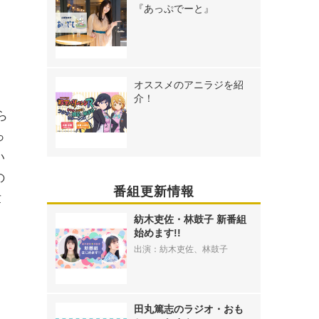
『あっぷでーと』
オススメのアニラジを紹
介！
ら
っ
い
の
番組更新情報
世
紡木吏佐・林鼓子 新番組
始めます!!
出演：紡木吏佐、林鼓子
田丸篤志のラジオ・おも