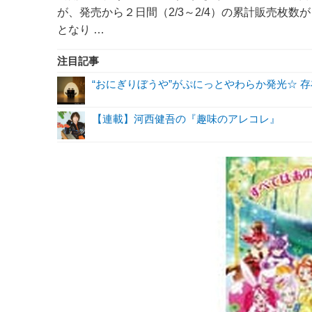
が、発売から２日間（2/3～2/4）の累計販売枚
となり …
注目記事
“おにぎりぼうや”がぷにっとやわらか発光☆ 
【連載】河西健吾の『趣味のアレコレ』