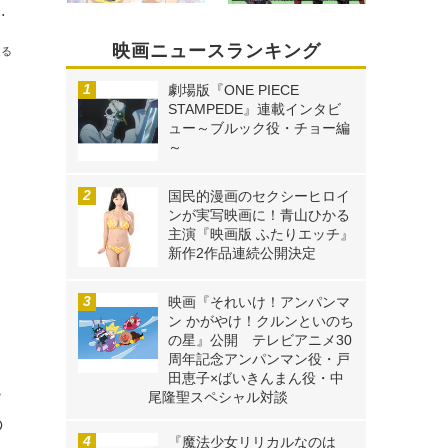
パースターズ！』プリキュアの現場はアフレコ以外も気が抜けない！？
映画ニュースランキング
送る
劇場版『ONE PIECE
STAMPEDE』連載インタビ
ュー～ブルック役・チョー編
～
国民的漫画のセクシーヒロイ
ンが実写映画に！青山ひかる
主演『映画版 ふたりエッチ』
新作2作品連続公開決定
映画『それいけ！アンパンマ
ン かがやけ！クルンといのち
の星』公開 テレビアニメ30
周年記念アンパンマン役・戸
田恵子×ばいきんまん役・中
ー
尾隆聖スペシャル対談
の
『魔法少女リリカルなのは