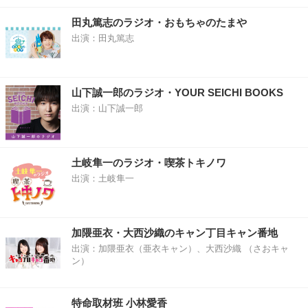
田丸篤志のラジオ・おもちゃのたまや
出演：田丸篤志
山下誠一郎のラジオ・YOUR SEICHI BOOKS
出演：山下誠一郎
土岐隼一のラジオ・喫茶トキノワ
出演：土岐隼一
加隈亜衣・大西沙織のキャン丁目キャン番地
出演：加隈亜衣（亜衣キャン）、大西沙織 （さおキャ
ン）
特命取材班 小林愛香