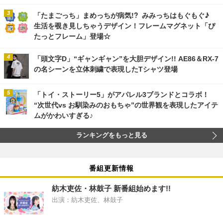
「たまごっち」まめっちが病気!? みみっちはもぐもぐ♪
生活を覗き見しちゃうデザイン！フレームマグネット「ぴ
たっとフレーム」登場☆
「頭文字D」“ギャンギャン”を大胆デザイン!! AE86＆RX-7
の名シーンを立体刺繍で表現したTシャツ登場
「トイ・ストーリー5」がアパレル3ブランドとコラボ！
“次世代vs お馴染みのおもちゃ”の世界観を表現したアイテ
ムがかわいすぎる♪
ランキングをもっと見る
番組更新情報
紡木吏佐・林鼓子 新番組始めます!!
出演：紡木吏佐、林鼓子