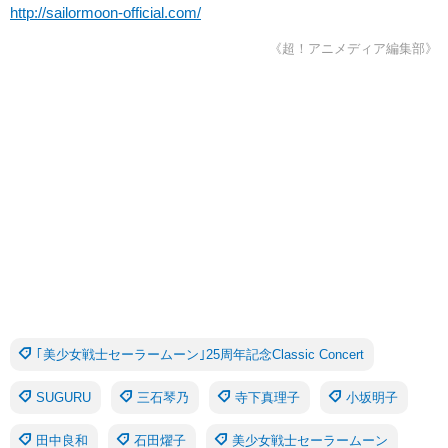
http://sailormoon-official.com/
《超！アニメディア編集部》
｢美少女戦士セーラームーン｣25周年記念Classic Concert
SUGURU
三石琴乃
寺下真理子
小坂明子
田中良和
石田燿子
美少女戦士セーラームーン