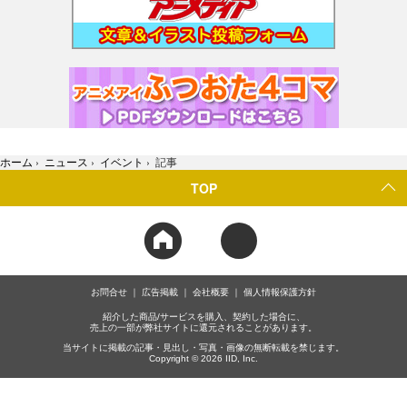
ホーム
›
ニュース
›
イベント
›
記事
TOP
お問合せ
広告掲載
会社概要
個人情報保護方針
紹介した商品/サービスを購入、契約した場合に、
売上の一部が弊社サイトに還元されることがあります。
当サイトに掲載の記事・見出し・写真・画像の無断転載を禁じます。
Copyright © 2026 IID, Inc.