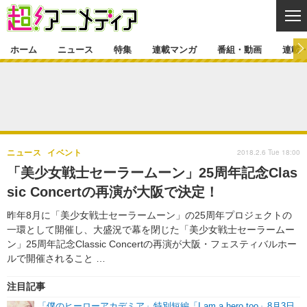
CL
ホーム
ニュース
特集
連載マンガ
番組・動画
連載
ニュース
ニュース一覧
アニメ
特集
ゲーム・アプリ
マンガ
特集一覧
カバー
連載マンガ
2018.2.6 Tue 18:00
ニュース
イベント
映画
音楽
インタビュー
レポート
連載マンガ一覧
連載一覧
番組・動画
「美少女戦士セーラームーン」25周年記念Clas
グッズ
イベント
sic Concertの再演が大阪で決定！
ラキりす
番組・動画一覧
ラジオ
連載・ブログ
昨年8月に「美少女戦士セーラームーン」の25周年プロジェクトの
声優
コスプレ
動画
連載・ブログ一覧
コラム
一環として開催し、大盛況で幕を閉じた「美少女戦士セーラームー
舞台
新帝スタ
ン」25周年記念Classic Concertの再演が大阪・フェスティバルホー
編集部ブログ・お知らせ
ルで開催されること …
注目記事
「僕のヒーローアカデミア」特別短編「I am a hero too」8月3日