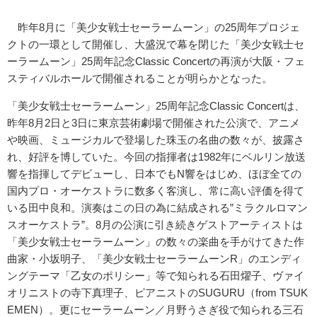
昨年8月に「美少女戦士セーラームーン」の25周年プロジェ
クトの一環として開催し、大盛況で幕を閉じた「美少女戦士セ
ーラームーン」25周年記念Classic Concertの再演が大阪・フェ
スティバルホールで開催されることが明らかとなった。
「美少女戦士セーラームーン」25周年記念Classic Concertは、
昨年8月2日と3日に東京芸術劇場で開催された公演で、アニメ
や映画、ミュージカルで登場した珠玉の名曲の数々が、披露さ
れ、好評を博していた。今回の指揮者は1982年にベルリン放送
響を指揮してデビューし、日本でもN響をはじめ、ほぼ全ての
国内プロ・オーケストラに数多く客演し、常に高い評価を得て
いる田中良和。演奏はこの日の為に結成される”ミラクルロマン
スオーケストラ”。8月の公演に引き続きゲストアーティストは
「美少女戦士セーラームーン」の数々の楽曲を手がけてきた作
曲家・小坂明子、「美少女戦士セーラームーンR」のエンディ
ングテーマ「乙女のポリシー」等で知られる石田燿子、ヴァイ
オリニストの寺下真理子、ピアニストのSUGURU（from TSUK
EMEN）。更にセーラームーン／月野うさぎ役で知られる三石