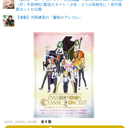
（月）午前0時に配信スタート！少女・エリが高校生に！先行場
面カットが公開
【連載】河西健吾の『趣味のアレコレ』
sailor_classic_omote
全 9 枚