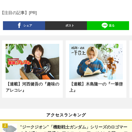
【注目の記事】[PR]
シェア
ポスト
送る
【連載】河西健吾の『趣味の
【連載】木島隆一の『一筆啓
アレコレ』
上』
アクセスランキング
“ジークジオン”「機動戦士ガンダム」シリーズのロゴマー