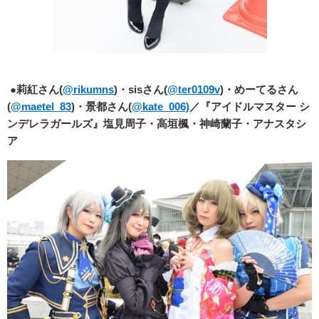
●
莉紅さん(
@rikumns
)・sisさん(
@ter0109v
)・めーてるさん
(
@maetel_83
)・景都さん(
@kate_006)
／『アイドルマスター シ
ンデレラガールズ』塩見周子・高垣楓・神崎蘭子・アナスタシ
ア