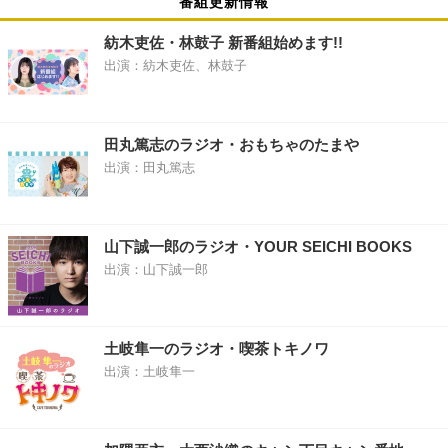
番組更新情報
紡木吏佐・林鼓子 新番組始めます!!
出演：紡木吏佐、林鼓子
田丸篤志のラジオ・おもちゃのたまや
出演：田丸篤志
山下誠一郎のラジオ・YOUR SEICHI BOOKS
出演：山下誠一郎
土岐隼一のラジオ・喫茶トキノワ
出演：土岐隼一