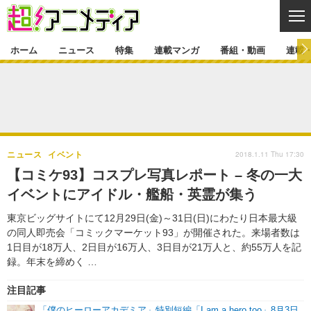
CL
ホーム
ニュース
特集
連載マンガ
番組・動画
連載
ニュース
ニュース一覧
アニメ
特集
ゲーム・アプリ
マンガ
特集一覧
カバー
連載マンガ
2018.1.11 Thu 17:30
ニュース
イベント
映画
音楽
インタビュー
レポート
連載マンガ一覧
連載一覧
番組・動画
【コミケ93】コスプレ写真レポート – 冬の一大
グッズ
イベント
イベントにアイドル・艦船・英霊が集う
ラキりす
番組・動画一覧
ラジオ
連載・ブログ
東京ビッグサイトにて12月29日(金)～31日(日)にわたり日本最大級
声優
コスプレ
動画
連載・ブログ一覧
コラム
の同人即売会「コミックマーケット93」が開催された。来場者数は
舞台
新帝スタ
1日目が18万人、2日目が16万人、3日目が21万人と、約55万人を記
編集部ブログ・お知らせ
録。年末を締めく …
注目記事
「僕のヒーローアカデミア」特別短編「I am a hero too」8月3日