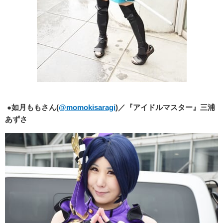
●
如月ももさん(
@momokisaragi
)／『アイドルマスター』三浦
あずさ