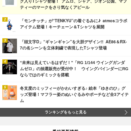
ク入りTシャツ登場！ アムロ、シャア、ジオン公国、マフ
ティーのマークをさり気なくアピール
「モンチッチ」が“TENKYU”の着ぐるみに♪ atmosコラボ
アイテム登場！キーチェーン＆Tシャツを展開
「頭文字D」“ギャンギャン”を大胆デザイン!! AE86＆RX-
7の名シーンを立体刺繍で表現したTシャツ登場
“未来は見えているはずだ！”「RG 1/144 ウイングガンダ
ムゼロ」の抽選販売が受付中！ ウイングバインダーにRG
ならではのギミックを搭載
冬支度のミッフィーがかわいすぎる♪ 絵本「ゆきのひ」グ
ッズ登場！マフラー姿のぬいぐるみやポーチなど全3アイテ
ム
ランキングをもっと見る