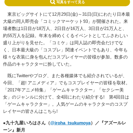
写真をすべて見る
東京ビッグサイトにて12月29日(金)～31日(日)にわたり日本最
大級の同人即売会「コミックマーケット93」が開催された。来
場者数は1日目が18万人、2日目が16万人、3日目が21万人と、
約55万人を記録。年末を締めくくるイベントとしてふさわしい
盛り上がりを見せた。「コミケ」は同人誌の即売会だけでな
く、日本最大級の「コスプレ」関連イベントでもあり、今年も
様々な衣装に身を包んだコスプレイヤーの皆様が参加。数多の
作品のキャラクターに扮していた。
既にTwitterやブログ、また各種媒体でも紹介されているが、
今回、「超! アニメディア」でもコスプレイヤーの皆様を取材。
「2017年アニメ特集」「ゲームキャラクター」「セクシー美
女」のジャンルに分けて、全4回にわたり紹介する! 第4回目は
「ゲームキャラクター」。人気ゲームのキャラクターのコスプ
レイヤーの皆さんはこちら!
●九十九屋いろはさん（
@iroha_tsukumoya
）／『アズールレ
ーン』新月