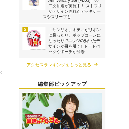
Anniversary Set [PB03]」の
二次抽選が実施中！ ストフリ
がデザインされたデッキケー
スやスリーブも
「サンリオ」キティがリボン
に乗ったり、ポップコーンに
なったり!?エッジの効いたデ
ザインが目を引く♪ トートバ
ッグやポーチが登場
アクセスランキングをもっと見る
00
リ
編集部ピックアップ
コ
に