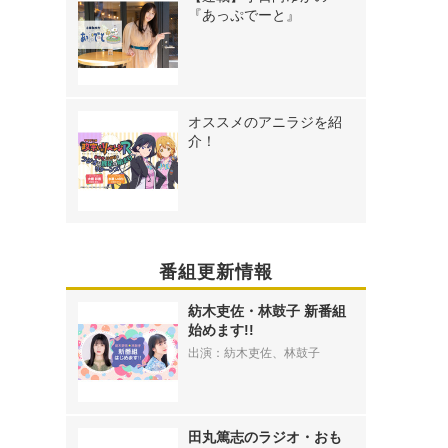
『あっぷでーと』
オススメのアニラジを紹
介！
番組更新情報
紡木吏佐・林鼓子 新番組
始めます!!
出演：紡木吏佐、林鼓子
田丸篤志のラジオ・おも