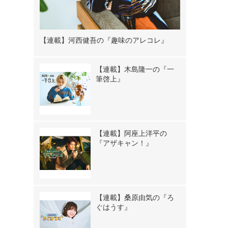
【連載】河西健吾の『趣味のアレコレ』
【連載】木島隆一の『一
筆啓上』
【連載】阿座上洋平の
『アザキャン！』
【連載】桑原由気の『ろ
ぐはうす』