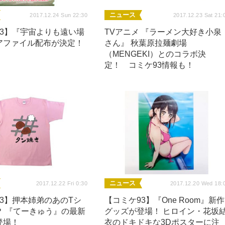
ニュース
2017.12.24 Sun 22:30
2017.12.23 Sat 21:
93】『宇宙よりも遠い場
TVアニメ 『ラーメン大好き小泉
アファイル配布が決定！
さん』 秋葉原拉麺劇場
（MENGEKI）とのコラボ決
定！ コミケ93情報も！
ニュース
2017.12.22 Fri 0:30
2017.12.20 Wed 18:
3】押本姉弟のあのTシ
【コミケ93】『One Room』新作
？ 『てーきゅう』の最新
グッズが登場！ ヒロイン・花坂
登場！
衣のドキドキな3Dポスターに注