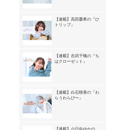
【連載】高田憂希の『ひ
トリップ』
【連載】吉武千颯の『ち
はクローゼット』
【連載】白石晴香の『わ
らうわらびー』
【連載】小日向ゆかの