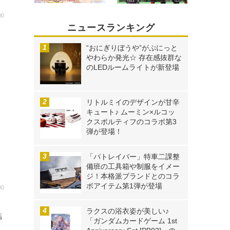
00
ニュースランキング
“おにぎりぼうや”がぷにっと
やわらか発光☆ 存在感抜群な
のLEDルームライトが新登場
リトルミイのデザインが甘辛
キュート♪ ムーミン×ルコッ
クスポルティフのコラボ第3
弾が登場！
「パトレイバー」特車二課整
備班の工具箱や制服をイメー
ジ！本格派ブランドとのコラ
ボアイテム第1弾が登場
00
ラクスの浴衣姿が美しい♪
結
「ガンダムカードゲーム 1st