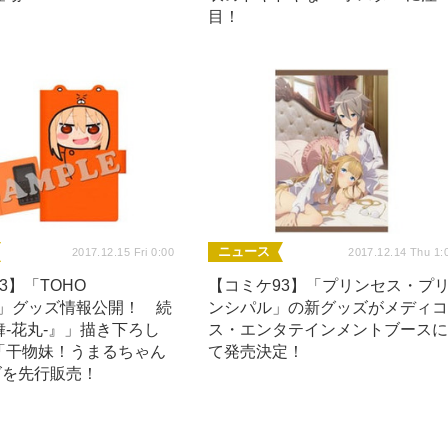
目！
ニュース
2017.12.15 Fri 0:00
2017.12.14 Thu 1:
3】「TOHO
【コミケ93】「プリンセス・プ
ion」グッズ情報公開！ 続
ンシパル」の新グッズがメディ
-花丸-』」描き下ろし
ス・エンタテインメントブース
「干物妹！うまるちゃん
て発売決定！
ズを先行販売！