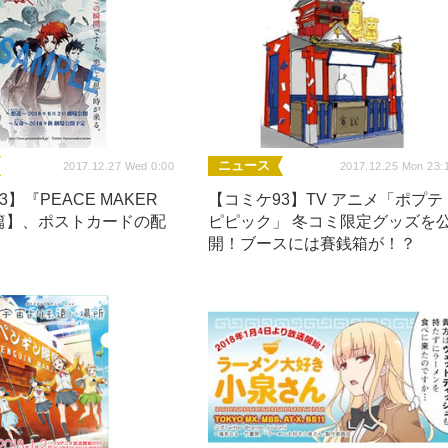
ニュース
2017.12.27 Wed 0:00
2017.12.25 Mon 23:
】『PEACE MAKER
【コミケ93】TV アニメ「ポプテ
篇】、ポストカードの配
ピピック」 冬コミ限定グッズを
！
開！ブースには賽銭箱が！？