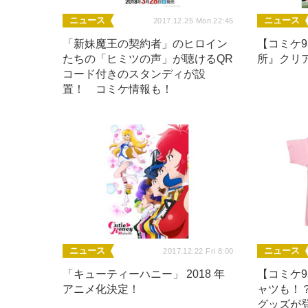
ニュース
ニュース
2017.12.25 Mon 22:45
「新妹魔王の契約者」のヒロイン
【コミケ
たちの「ヒミツの声」が聴けるQR
所』クリ
コード付きのスタンディが設
置！ コミケ情報も！
ニュース
ニュース
2017.12.22 Fri 8:00
「キューティーハニー」 2018 年
【コミケ9
アニメ化決定！
ャツも！
グッズが