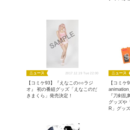
ニュース
ニュース
2017.12.19 Tue 22:00
【コミケ93】『えなこの○○ラジ
【コミケ9
オ』 初の番組グッズ「えなこのだ
animat
きまくら」発売決定！
『刀剣乱舞
グッズや
R」グッ