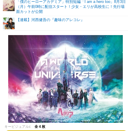
「僕のヒーローアカデミア」特別短編「I am a hero too」8月3日
（月）午前0時に配信スタート！少女・エリが高校生に！先行場
面カットが公開
【連載】河西健吾の『趣味のアレコレ』
キービジュアルc
全 4 枚