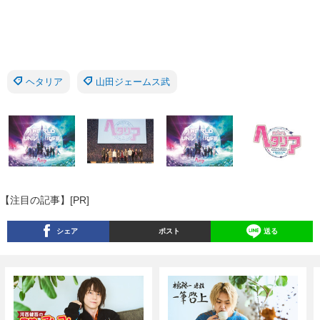
ヘタリア
山田ジェームス武
【注目の記事】[PR]
シェア
ポスト
送る