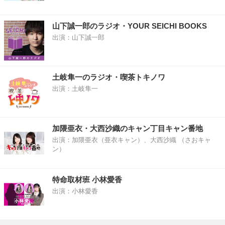
山下誠一郎のラジオ・YOUR SEICHI BOOKS
出演：山下誠一郎
土岐隼一のラジオ・喫茶トキノワ
出演：土岐隼一
加隈亜衣・大西沙織のキャン丁目キャン番地
出演：加隈亜衣（亜衣キャン）、大西沙織 （さおキャ
ン）
特命取材班 小林愛香
出演：小林愛香