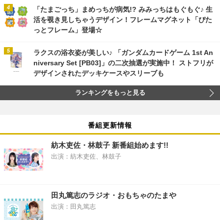
「たまごっち」まめっちが病気!? みみっちはもぐもぐ♪ 生
活を覗き見しちゃうデザイン！フレームマグネット「ぴた
っとフレーム」登場☆
ラクスの浴衣姿が美しい♪ 「ガンダムカードゲーム 1st An
niversary Set [PB03]」の二次抽選が実施中！ ストフリが
デザインされたデッキケースやスリーブも
ランキングをもっと見る
番組更新情報
紡木吏佐・林鼓子 新番組始めます!!
出演：紡木吏佐、林鼓子
田丸篤志のラジオ・おもちゃのたまや
出演：田丸篤志