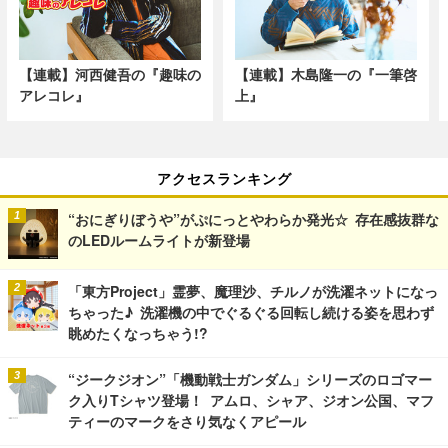
【連載】河西健吾の『趣味の
【連載】木島隆一の『一筆啓
アレコレ』
上』
アクセスランキング
“おにぎりぼうや”がぷにっとやわらか発光☆ 存在感抜群な
のLEDルームライトが新登場
「東方Project」霊夢、魔理沙、チルノが洗濯ネットになっ
ちゃった♪ 洗濯機の中でぐるぐる回転し続ける姿を思わず
眺めたくなっちゃう!?
“ジークジオン”「機動戦士ガンダム」シリーズのロゴマー
ク入りTシャツ登場！ アムロ、シャア、ジオン公国、マフ
ティーのマークをさり気なくアピール