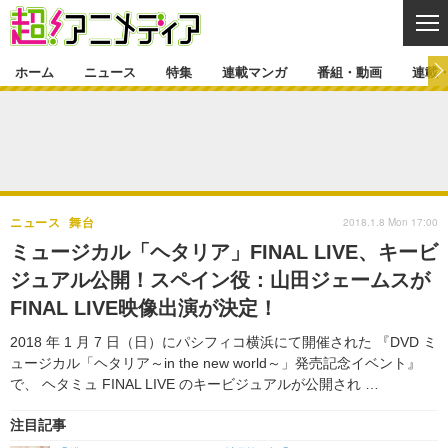
CL
ホーム
ニュース
特集
連載マンガ
番組・動画
連載
ニュース
ニュース一覧
アニメ
特集
ゲーム・アプリ
マンガ
特集一覧
カバー
連載マンガ
2018.1.8 Mon 17:00
ニュース
舞台
映画
音楽
インタビュー
レポート
連載マンガ一覧
連載一覧
番組・動画
ミュージカル「ヘタリア」FINAL LIVE、キービ
グッズ
イベント
ジュアル公開！スペイン役：山田ジェームスが
ラキりす
番組・動画一覧
ラジオ
連載・ブログ
FINAL LIVE映像出演が決定！
声優
コスプレ
動画
連載・ブログ一覧
コラム
2018 年 1 月 7 日（日）にパシフィコ横浜にて開催された 『DVD ミ
舞台
新帝スタ
ュージカル「ヘタリア～in the new world～」発売記念イベント』
編集部ブログ・お知らせ
で、 ヘタミュ FINAL LIVE のキービジュアルが公開され …
注目記事