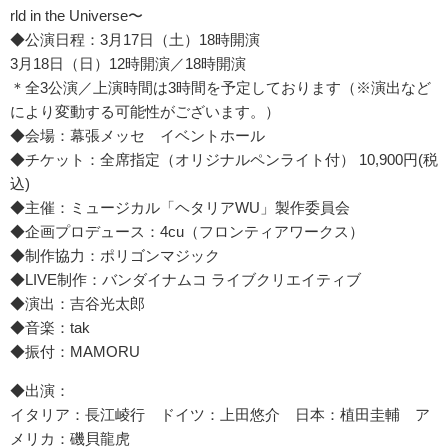
rld in the Universe〜
◆公演日程：3月17日（土）18時開演
3月18日（日）12時開演／18時開演
＊全3公演／上演時間は3時間を予定しております（※演出など
により変動する可能性がございます。）
◆会場：幕張メッセ イベントホール
◆チケット：全席指定（オリジナルペンライト付） 10,900円(税
込)
◆主催：ミュージカル「ヘタリアWU」製作委員会
◆企画プロデュース：4cu（フロンティアワークス）
◆制作協力：ポリゴンマジック
◆LIVE制作：バンダイナムコ ライブクリエイティブ
◆演出：吉谷光太郎
◆音楽：tak
◆振付：MAMORU
◆出演：
イタリア：長江崚行 ドイツ：上田悠介 日本：植田圭輔 ア
メリカ：磯貝龍虎