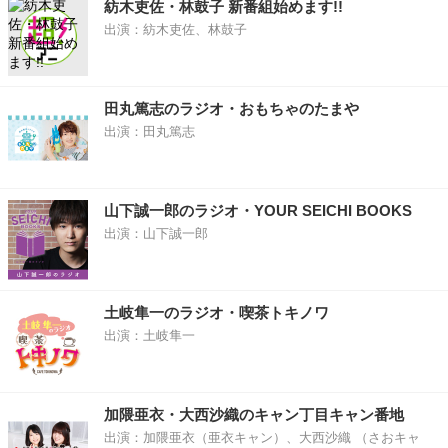
紡木吏佐・林鼓子 新番組始めます!!
出演：紡木吏佐、林鼓子
田丸篤志のラジオ・おもちゃのたまや
出演：田丸篤志
山下誠一郎のラジオ・YOUR SEICHI BOOKS
出演：山下誠一郎
土岐隼一のラジオ・喫茶トキノワ
出演：土岐隼一
加隈亜衣・大西沙織のキャン丁目キャン番地
出演：加隈亜衣（亜衣キャン）、大西沙織 （さおキャ