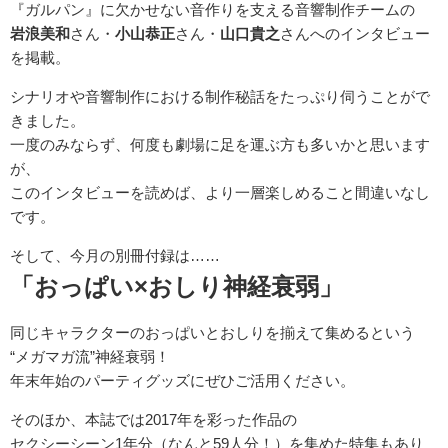
『ガルパン』に欠かせない音作りを支える音響制作チームの
岩浪美和
さん・
小山恭正
さん・
山口貴之
さんへのインタビュー
を掲載。
シナリオや音響制作における制作秘話をたっぷり伺うことがで
きました。
一度のみならず、何度も劇場に足を運ぶ方も多いかと思います
が、
このインタビューを読めば、より一層楽しめること間違いなし
です。
そして、今月の別冊付録は……
「おっぱい×おしり神経衰弱」
同じキャラクターのおっぱいとおしりを揃えて集めるという
“メガマガ流”神経衰弱！
年末年始のパーティグッズにぜひご活用ください。
そのほか、本誌では2017年を彩った作品の
セクシーシーン1年分（なんと59人分！）を集めた特集もあり