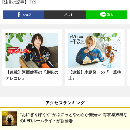
【注目の記事】[PR]
シェア
ポスト
送る
【連載】河西健吾の『趣味の
【連載】木島隆一の『一筆啓
アレコレ』
上』
アクセスランキング
“おにぎりぼうや”がぷにっとやわらか発光☆ 存在感抜群な
のLEDルームライトが新登場