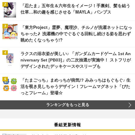
「忍たま」五年生＆六年生をイメージ！手裏剣、髪を結う
仕草…和の趣を感じさせる「MAYLA」パンプス
「東方Project」霊夢、魔理沙、チルノが洗濯ネットになっ
ちゃった♪ 洗濯機の中でぐるぐる回転し続ける姿を思わず
眺めたくなっちゃう!?
ラクスの浴衣姿が美しい♪ 「ガンダムカードゲーム 1st An
niversary Set [PB03]」の二次抽選が実施中！ ストフリが
デザインされたデッキケースやスリーブも
「たまごっち」まめっちが病気!? みみっちはもぐもぐ♪ 生
活を覗き見しちゃうデザイン！フレームマグネット「ぴた
っとフレーム」登場☆
ランキングをもっと見る
番組更新情報