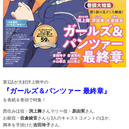
第1話が大好評上映中の
『ガールズ＆パンツァー 最終章』
を表紙＆巻頭で特集！
西住みほ役・
渕上舞
さんマリー役・
原由実
さん、
お銀役・
佐倉綾音
さんら3人のキャストコメントのほか、
脚本を手掛けた
吉田玲子
さん、