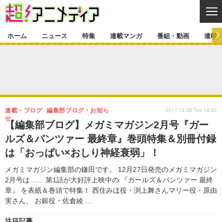
CL
ホーム
ニュース
特集
連載マンガ
番組・動画
連載
ニュース
ニュース一覧
アニメ
特集
ゲーム・アプリ
マンガ
特集一覧
カバー
連載マンガ
2017.12.26 Tue 18:00
連載・ブログ
編集部ブログ・お知ら
映画
音楽
インタビュー
レポート
連載マンガ一覧
連載一覧
せ
番組・動画
【編集部ブログ】メガミマガジン2月号『ガー
グッズ
イベント
ルズ＆パンツァー 最終章』巻頭特集＆別冊付録
ラキりす
番組・動画一覧
ラジオ
連載・ブログ
は「おっぱい×おしり神経衰弱」！
声優
コスプレ
動画
連載・ブログ一覧
コラム
メガミマガジン編集部の鎌田です。 12月27日発売のメガミマガジン
舞台
新帝スタ
2月号は…… 第1話が大好評上映中の 『ガールズ＆パンツァー 最終
編集部ブログ・お知らせ
章』 を表紙＆巻頭で特集！ 西住みほ役・渕上舞さんマリー役・原由
実さん、 お銀役・佐倉綾 …
注目記事