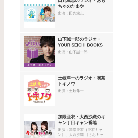
田丸篤志のラジオ・おも
ちゃのたまや
出演：田丸篤志
山下誠一郎のラジオ・
YOUR SEICHI BOOKS
出演：山下誠一郎
土岐隼一のラジオ・喫茶
トキノワ
出演：土岐隼一
加隈亜衣・大西沙織のキ
ャン丁目キャン番地
出演：加隈亜衣（亜衣キャ
ン）、大西沙織 （さおキャ