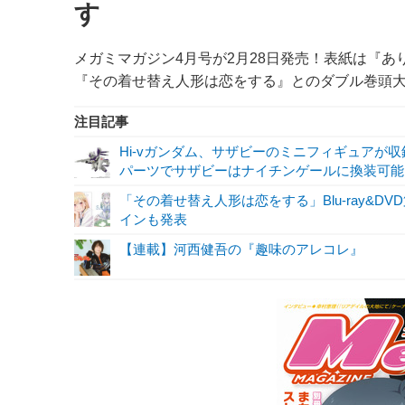
す
メガミマガジン4月号が2月28日発売！表紙は『ありふ
『その着せ替え人形は恋をする』とのダブル巻頭
注目記事
Hi-vガンダム、サザビーのミニフィギュアが収録！
パーツでサザビーはナイチンゲールに換装可能!
「その着せ替え人形は恋をする」Blu-ray&
インも発表
【連載】河西健吾の『趣味のアレコレ』