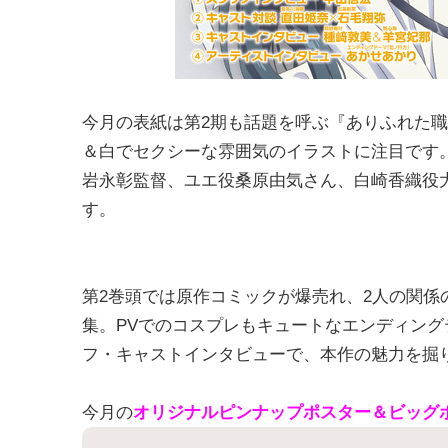
今月の表紙は第2期も話題を呼ぶ『ありふれた職業で
＆白でセクシーな雰囲気のイラストに注目です
岩永彰監督、ユエ役桑原由気さん、白崎香織役
す。
第2巻頭では原作コミックが爆売れ、2人の関
集。PVでのコスプレもキュートなエンディン
フ・キャストインタビューで、本作の魅力を掘
今月の
オリジナルピンナップポスター＆ビッグ