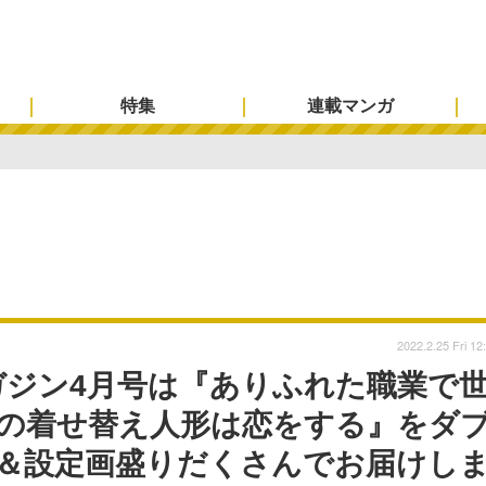
特集
連載マンガ
2022.2.25 Fri 12
ガジン4月号は『ありふれた職業で
＆『その着せ替え人形は恋をする』をダ
ー＆設定画盛りだくさんでお届けし