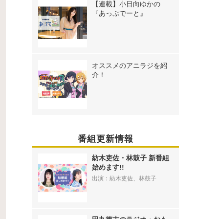
【連載】小日向ゆかの
『あっぷでーと』
オススメのアニラジを紹
介！
番組更新情報
紡木吏佐・林鼓子 新番組
始めます!!
出演：紡木吏佐、林鼓子