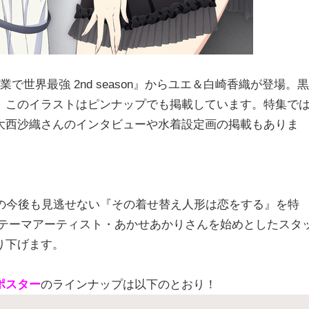
世界最強 2nd season』からユエ＆白崎香織が登場。黒
。このイラストはピンナップでも掲載しています。特集で
大西沙織さんのインタビューや水着設定画の掲載もありま
係の今後も見逃せない『その着せ替え人形は恋をする』を特
グテーマアーティスト・あかせあかりさんを始めとしたスタ
り下げます。
ポスター
のラインナップは以下のとおり！