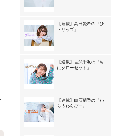
【連載】高田憂希の『ひ
トリップ』
は
【連載】吉武千颯の『ち
はクローゼット』
ッ
【連載】白石晴香の『わ
らうわらびー』