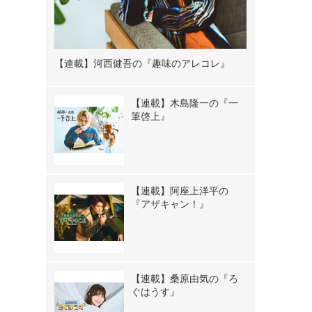
【連載】河西健吾の『趣味のアレコレ』
【連載】木島隆一の『一
筆啓上』
【連載】阿座上洋平の
『アザキャン！』
【連載】桑原由気の『ろ
ぐはうす』