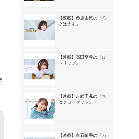
【連載】桑原由気の『ろ
ぐはうす』
学
笑
【連載】高田憂希の『ひ
トリップ』
ッ
ま
【連載】吉武千颯の『ち
はクローゼット』
【連載】白石晴香の『わ