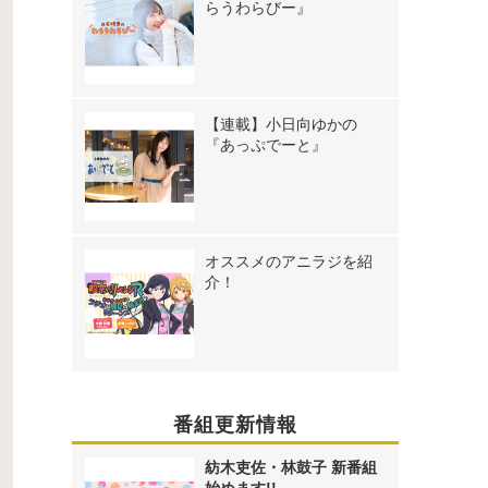
らうわらびー』
【連載】小日向ゆかの
『あっぷでーと』
オススメのアニラジを紹
介！
番組更新情報
紡木吏佐・林鼓子 新番組