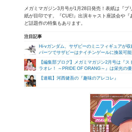
メガミマガジン3月号が1月28日発売！表紙は『プリンセ
紙が目印です。『CUE!』出演キャスト座談会や『あり
ど話題作の特集もあります。
注目記事
Hi-vガンダム、サザビーのミニフィギュアが収録！
パーツでサザビーはナイチンゲールに換装可能!
【編集部ブログ】メガミマガジン2月号は『スト
ラオレ！ ～PRIDE OF ORANG～』は栄光
【連載】河西健吾の『趣味のアレコレ』