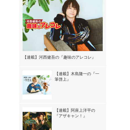
【連載】河西健吾の『趣味のアレコレ』
【連載】木島隆一の『一
筆啓上』
【連載】阿座上洋平の
『アザキャン！』