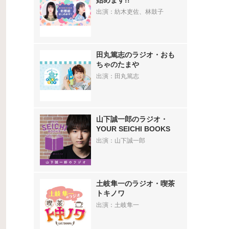
始めます!!
出演：紡木吏佐、林鼓子
田丸篤志のラジオ・おも
ちゃのたまや
出演：田丸篤志
山下誠一郎のラジオ・
YOUR SEICHI BOOKS
出演：山下誠一郎
土岐隼一のラジオ・喫茶
トキノワ
出演：土岐隼一