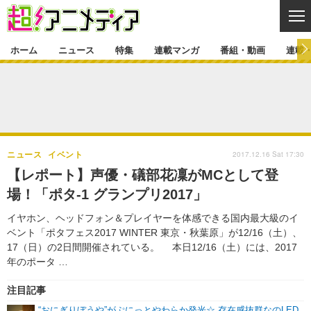
CL
ホーム
ニュース
特集
連載マンガ
番組・動画
連載
ニュース
ニュース一覧
アニメ
特集
ゲーム・アプリ
マンガ
特集一覧
カバー
連載マンガ
2017.12.16 Sat 17:30
ニュース
イベント
映画
音楽
インタビュー
レポート
連載マンガ一覧
連載一覧
番組・動画
【レポート】声優・礒部花凜がMCとして登
グッズ
イベント
場！「ポタ-1 グランプリ2017」
ラキりす
番組・動画一覧
ラジオ
連載・ブログ
イヤホン、ヘッドフォン＆プレイヤーを体感できる国内最大級のイ
声優
コスプレ
動画
連載・ブログ一覧
コラム
ベント「ポタフェス2017 WINTER 東京・秋葉原」が12/16（土）、
舞台
新帝スタ
17（日）の2日間開催されている。 本日12/16（土）には、2017
編集部ブログ・お知らせ
年のポータ …
注目記事
“おにぎりぼうや”がぷにっとやわらか発光☆ 存在感抜群なのLED