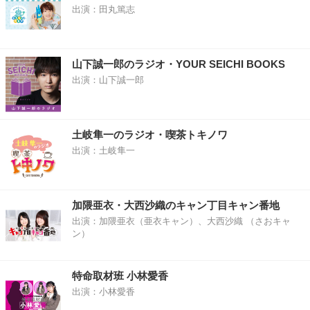
出演：田丸篤志
山下誠一郎のラジオ・YOUR SEICHI BOOKS
出演：山下誠一郎
土岐隼一のラジオ・喫茶トキノワ
出演：土岐隼一
加隈亜衣・大西沙織のキャン丁目キャン番地
出演：加隈亜衣（亜衣キャン）、大西沙織 （さおキャ
ン）
特命取材班 小林愛香
出演：小林愛香