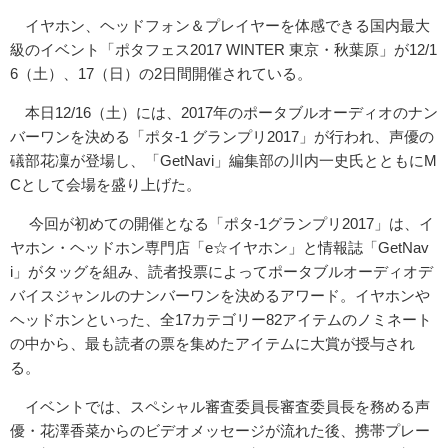
イヤホン、ヘッドフォン＆プレイヤーを体感できる国内最大
級のイベント「ポタフェス2017 WINTER 東京・秋葉原」が12/1
6（土）、17（日）の2日間開催されている。
本日12/16（土）には、2017年のポータブルオーディオのナン
バーワンを決める「ポタ-1 グランプリ2017」が行われ、声優の
礒部花凜が登場し、「GetNavi」編集部の川内一史氏とともにM
Cとして会場を盛り上げた。
今回が初めての開催となる「ポタ‐1グランプリ2017」は、イ
ヤホン・ヘッドホン専門店「e☆イヤホン」と情報誌「GetNav
i」がタッグを組み、読者投票によってポータブルオーディオデ
バイスジャンルのナンバーワンを決めるアワード。イヤホンや
ヘッドホンといった、全17カテゴリー82アイテムのノミネート
の中から、最も読者の票を集めたアイテムに大賞が授与され
る。
イベントでは、スペシャル審査委員長審査委員長を務める声
優・花澤香菜からのビデオメッセージが流れた後、携帯プレー