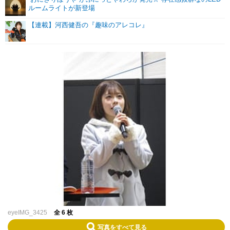
ルームライトが新登場
【連載】河西健吾の『趣味のアレコレ』
eyeIMG_3425
全 6 枚
写真をすべて見る