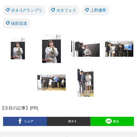
ポタ‐1グランプリ
ポタフェス
上野優華
礒部花凜
【注目の記事】[PR]
シェア
ポスト
送る