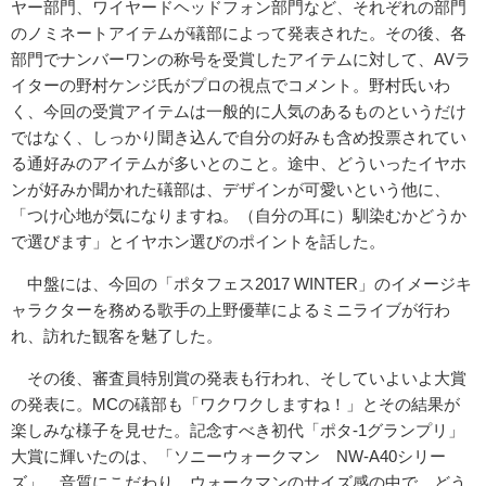
ヤー部門、ワイヤードヘッドフォン部門など、それぞれの部門
のノミネートアイテムが礒部によって発表された。その後、各
部門でナンバーワンの称号を受賞したアイテムに対して、AVラ
イターの野村ケンジ氏がプロの視点でコメント。野村氏いわ
く、今回の受賞アイテムは一般的に人気のあるものというだけ
ではなく、しっかり聞き込んで自分の好みも含め投票されてい
る通好みのアイテムが多いとのこと。途中、どういったイヤホ
ンが好みか聞かれた礒部は、デザインが可愛いという他に、
「つけ心地が気になりますね。（自分の耳に）馴染むかどうか
で選びます」とイヤホン選びのポイントを話した。
中盤には、今回の「ポタフェス2017 WINTER」のイメージキ
ャラクターを務める歌手の上野優華によるミニライブが行わ
れ、訪れた観客を魅了した。
その後、審査員特別賞の発表も行われ、そしていよいよ大賞
の発表に。MCの礒部も「ワクワクしますね！」とその結果が
楽しみな様子を見せた。記念すべき初代「ポタ‐1グランプリ」
大賞に輝いたのは、「ソニーウォークマン NW-A40シリー
ズ」。音質にこだわり、ウォークマンのサイズ感の中で、どう