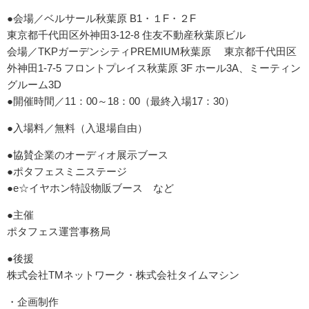
●会場／ベルサール秋葉原 B1・１F・２F
東京都千代田区外神田3-12-8 住友不動産秋葉原ビル
会場／TKPガーデンシティPREMIUM秋葉原 東京都千代田区
外神田1-7-5 フロントプレイス秋葉原 3F ホール3A、ミーティン
グルーム3D
●開催時間／11：00～18：00（最終入場17：30）
●入場料／無料（入退場自由）
●協賛企業のオーディオ展示ブース
●ポタフェスミニステージ
●e☆イヤホン特設物販ブース など
●
主催
ポタフェス運営事務局
●
後援
株式会社TMネットワーク・株式会社タイムマシン
・企画制作