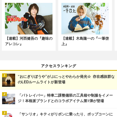
【連載】河西健吾の『趣味の
【連載】木島隆一の『一筆啓
アレコレ』
上』
アクセスランキング
“おにぎりぼうや”がぷにっとやわらか発光☆ 存在感抜群な
のLEDルームライトが新登場
「パトレイバー」特車二課整備班の工具箱や制服をイメー
ジ！本格派ブランドとのコラボアイテム第1弾が登場
「サンリオ」キティがリボンに乗ったり、ポップコーンに