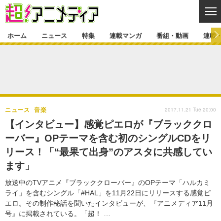
CL
ホーム
ニュース
特集
連載マンガ
番組・動画
連載
ニュース
ニュース一覧
アニメ
特集
ゲーム・アプリ
マンガ
特集一覧
カバー
連載マンガ
2017.11.21 Tue 20:00
ニュース
音楽
映画
音楽
インタビュー
レポート
連載マンガ一覧
連載一覧
番組・動画
【インタビュー】感覚ピエロが『ブラッククロ
グッズ
イベント
ーバー』OPテーマを含む初のシングルCDをリ
ラキりす
番組・動画一覧
ラジオ
連載・ブログ
リース！「“最果て出身”のアスタに共感してい
声優
コスプレ
動画
連載・ブログ一覧
コラム
ます」
舞台
新帝スタ
編集部ブログ・お知らせ
放送中のTVアニメ『ブラッククローバー』のOPテーマ「ハルカミ
ライ」を含むシングル「#HAL」を11月22日にリリースする感覚ピ
エロ。その制作秘話を聞いたインタビューが、『アニメディア11月
号』に掲載されている。「超！ …