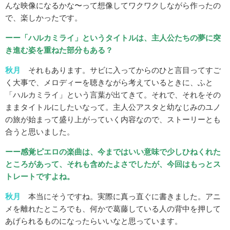
んな映像になるかな〜って想像してワクワクしながら作ったの
で、楽しかったです。
ーー「ハルカミライ」というタイトルは、主人公たちの夢に突
き進む姿を重ねた部分もある？
秋月
それもあります。サビに入ってからのひと言目ってすご
く大事で、メロディーを聴きながら考えているときに、ふと
「ハルカミライ」という言葉が出てきて。それで、それをその
ままタイトルにしたいなって。主人公アスタと幼なじみのユノ
の旅が始まって盛り上がっていく内容なので、ストーリーとも
合うと思いました。
ーー感覚ピエロの楽曲は、今まではいい意味で少しひねくれた
ところがあって、それも含めたよさでしたが、今回はもっとス
トレートですよね。
秋月
本当にそうですね。実際に真っ直ぐに書きました。アニ
メを離れたところでも、何かで葛藤している人の背中を押して
あげられるものになったらいいなと思っています。