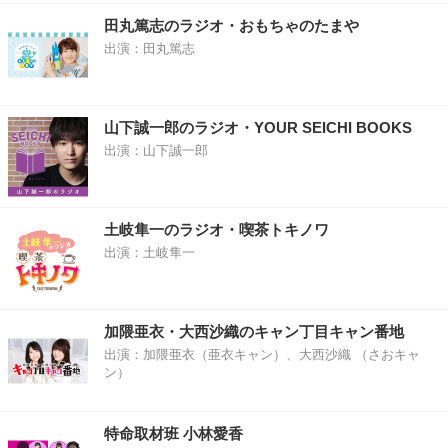
田丸篤志のラジオ・おもちゃのたまや
出演：田丸篤志
山下誠一郎のラジオ・YOUR SEICHI BOOKS
出演：山下誠一郎
土岐隼一のラジオ・喫茶トキノワ
出演：土岐隼一
加隈亜衣・大西沙織のキャン丁目キャン番地
出演：加隈亜衣（亜衣キャン）、大西沙織 （さおキャ
ン）
特命取材班 小林愛香