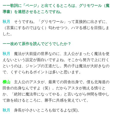
ーー歌詞に「ページ」と出てくるところは、グリモワール（魔
導書）を連想させるところですね。
秋月
そうですね。「グリモワール」って直接的に出さずに、
（言葉にするのではなく）匂わせつつ、ハマる感じを目指しま
した。
ーー改めて原作を読んでどうでしたか？
秋月
魔法が大前提の世界なのに、主人公がまったく魔法を使
えないという設定が面白いですよね。そこから努力で上に行く
というのは、ジャンプの王道だし。男の子は魔法が大好きなの
で、くすぐられるポイントは多いと思います。
横山
主人公のアスタが、最果ての田舎出身で。僕も北海道の
田舎の出身なんですよ（笑）。だからアスタが抱える憤りと
か、「絶対に魔法帝になってやる」と言いながら仲間を増やし
て旅を続けるところに、勝手に共感を覚えていて。
秋月
身長が小さいところも似てるよな(笑)。