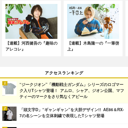
【連載】河西健吾の『趣味の
【連載】木島隆一の『一筆啓
アレコレ』
上』
アクセスランキング
“ジークジオン”「機動戦士ガンダム」シリーズのロゴマー
ク入りTシャツ登場！ アムロ、シャア、ジオン公国、マフ
ティーのマークをさり気なくアピール
「頭文字D」“ギャンギャン”を大胆デザイン!! AE86＆RX-
7の名シーンを立体刺繍で表現したTシャツ登場