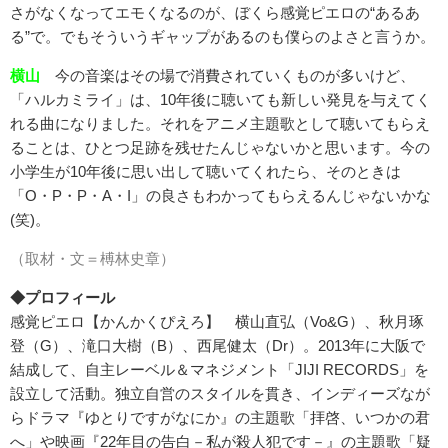
さがなくなってエモくなるのが、ぼくら感覚ピエロの“あるあ
る”で。でもそういうギャップがあるのも僕らのよさと言うか。
横山
今の音楽はその場で消費されていくものが多いけど、
「ハルカミライ」は、10年後に聴いても新しい発見を与えてく
れる曲になりました。それをアニメ主題歌として聴いてもらえ
ることは、ひとつ足跡を残せたんじゃないかと思います。今の
小学生が10年後に思い出して聴いてくれたら、そのときは
「O・P・P・A・I」の良さもわかってもらえるんじゃないかな
(笑)。
（取材・文＝榑林史章）
◆プロフィール
感覚ピエロ【かんかくぴえろ】 横山直弘（Vo&G）、秋月琢
登（G）、滝口大樹（B）、西尾健太（Dr）。2013年に大阪で
結成して、自主レーベル＆マネジメント「JIJI RECORDS」を
設立して活動。独立自営のスタイルを貫き、インディーズなが
らドラマ『ゆとりですがなにか』の主題歌「拝啓、いつかの君
へ」や映画『22年目の告白－私が殺人犯です－』の主題歌「疑