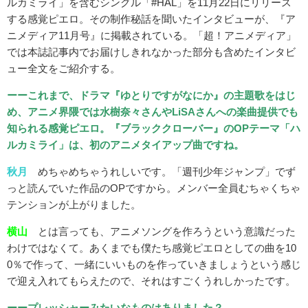
ルカミライ」を含むシングル「#HAL」を11月22日にリリース
する感覚ピエロ。その制作秘話を聞いたインタビューが、『ア
ニメディア11月号』に掲載されている。「超！アニメディア」
では本誌記事内でお届けしきれなかった部分も含めたインタビ
ュー全文をご紹介する。
ーーこれまで、ドラマ『ゆとりですがなにか』の主題歌をはじ
め、アニメ界隈では水樹奈々さんやLiSAさんへの楽曲提供でも
知られる感覚ピエロ。『ブラッククローバー』のOPテーマ「ハ
ルカミライ」は、初のアニメタイアップ曲ですね。
秋月
めちゃめちゃうれしいです。「週刊少年ジャンプ」でず
っと読んでいた作品のOPですから。メンバー全員むちゃくちゃ
テンションが上がりました。
横山
とは言っても、アニメソングを作ろうという意識だった
わけではなくて。あくまでも僕たち感覚ピエロとしての曲を10
0％で作って、一緒にいいものを作っていきましょうという感じ
で迎え入れてもらえたので、それはすごくうれしかったです。
ーープレッシャーみたいなものはありました？