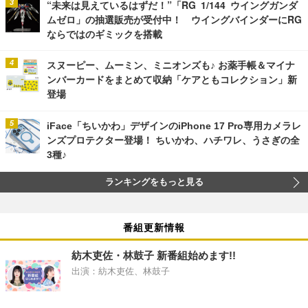
“未来は見えているはずだ！”「RG 1/144 ウイングガンダ
ムゼロ」の抽選販売が受付中！ ウイングバインダーにRG
ならではのギミックを搭載
スヌーピー、ムーミン、ミニオンズも♪ お薬手帳＆マイナ
ンバーカードをまとめて収納「ケアともコレクション」新
登場
iFace「ちいかわ」デザインのiPhone 17 Pro専用カメラレ
ンズプロテクター登場！ ちいかわ、ハチワレ、うさぎの全
3種♪
ランキングをもっと見る
番組更新情報
紡木吏佐・林鼓子 新番組始めます!!
出演：紡木吏佐、林鼓子