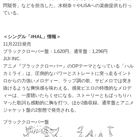
問疑答」などを担当した。水樹奈々やLiSAへの楽曲提供も行っ
ている。
＜シングル「#HAL」情報＞
11月22日発売
ブラッククローバー盤：1,620円、通常盤：1,296円
JIJI INC.
アニメ『ブラッククローバー』のOPテーマとなっている「ハル
カミライ」は、圧倒的なパワーとストレートに突っ走るイント
ロからの力強いメロディー、ラップ調の歌、サビメロでは突き
抜けるような爽快感を味わえる。感覚ピエロの特徴的なメロデ
ィーは、一度聴いたらくせになる。ストーリーともばっちりハ
マった歌詞も感動的に胸を打つ。ほか2曲収録。通常盤とアニメ
ジャケット盤の2形態で発売される。
ブラッククローバー盤