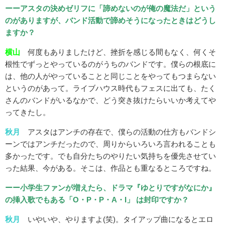
ーーアスタの決めゼリフに「諦めないのが俺の魔法だ」という
のがありますが、バンド活動で諦めそうになったときはどうし
ますか？
横山
何度もありましたけど、挫折を感じる間もなく、何くそ
根性でずっとやっているのがうちのバンドです。僕らの根底に
は、他の人がやっていることと同じことをやってもつまらない
というのがあって。ライブハウス時代もフェスに出ても、たく
さんのバンドがいるなかで、どう突き抜けたらいいか考えてや
ってきたし。
秋月
アスタはアンチの存在で、僕らの活動の仕方もバンドシ
ーンではアンチだったので、周りからいろいろ言われることも
多かったです。でも自分たちのやりたい気持ちを優先させてい
った結果、今がある。そこは、作品とも重なるところですね。
ーー小学生ファンが増えたら、ドラマ『ゆとりですがなにか』
の挿入歌でもある「O・P・P・A・I」 は封印ですか？
秋月
いやいや、やりますよ(笑)。タイアップ曲になるとエロ