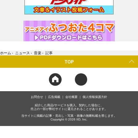
ホーム
›
ニュース
›
音楽
›
記事
TOP
お問合せ
広告掲載
会社概要
個人情報保護方針
紹介した商品/サービスを購入、契約した場合に、
売上の一部が弊社サイトに還元されることがあります。
当サイトに掲載の記事・見出し・写真・画像の無断転載を禁じます。
Copyright © 2026 IID, Inc.