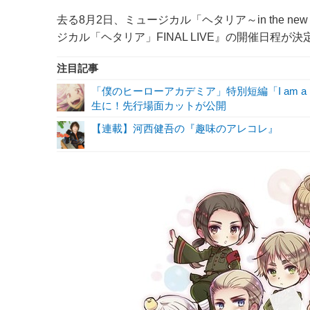
去る8月2日、ミュージカル「ヘタリア～in the n
ジカル「ヘタリア」FINAL LIVE』の開催日程が決定
注目記事
「僕のヒーローアカデミア」特別短編「I am a 
生に！先行場面カットが公開
【連載】河西健吾の『趣味のアレコレ』