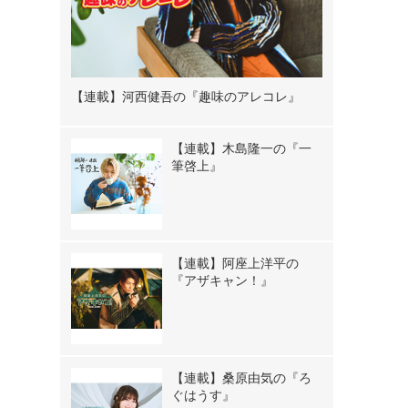
【連載】河西健吾の『趣味のアレコレ』
【連載】木島隆一の『一
筆啓上』
【連載】阿座上洋平の
『アザキャン！』
【連載】桑原由気の『ろ
ぐはうす』