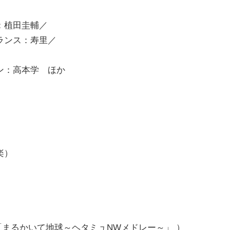
：植田圭輔／
ランス：寿里／
ン：高本学 ほか
楽）
く」「まるかいて地球～ヘタミュNWメドレー～」 ）