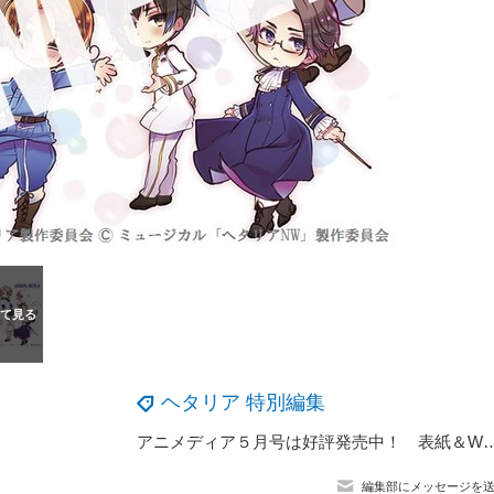
ヘタリア 特別編集
アニメディア５月号は好評発売中！ 表紙＆Wカバーは『ヘタリア World★S
編集部にメッセージを