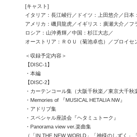
[キャスト]
イタリア：長江崚行／ドイツ：上田悠介／日本
アメリカ：磯貝龍虎／イギリス：廣瀬大介／フ
ロシア：山沖勇輝／中国：杉江大志／
オーストリア：ＲＯＵ（菊池卓也）／プロイセ
＜収録予定内容＞
【DISC-1】
・本編
【DISC-2】
・カーテンコール集（大阪千秋楽／東京大千秋
・Memories of 『MUSICAL HETALIA NW』
・アドリブ集
・スペシャル座談会『ヘタミュトーク』
・Panorama view ver.楽曲集
（「IN THE NEW WORLD」「神様のしず