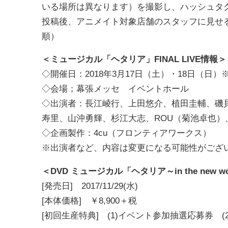
いる場所は異なります）を撮影し、ハッシュタグ
投稿後、アニメイト対象店舗のスタッフに見せ
順）
＜ミュージカル「ヘタリア」FINAL LIVE情報＞
◇開催日：2018年3月17日（土）・18日（日
◇会場；幕張メッセ イベントホール
◇出演者：長江崚行、上田悠介、植田圭輔、磯
寿里、山沖勇輝、杉江大志、ROU（菊池卓也
◇企画製作：4cu（フロンティアワークス）
※出演者など、内容は変更になる可能性がござ
＜DVD
ミュージカル「ヘタリア～in the new w
[発売日] 2017/11/29(水)
[本体価格] ￥8,900＋税
[初回生産特典] (1)イベント参加抽選応募券 