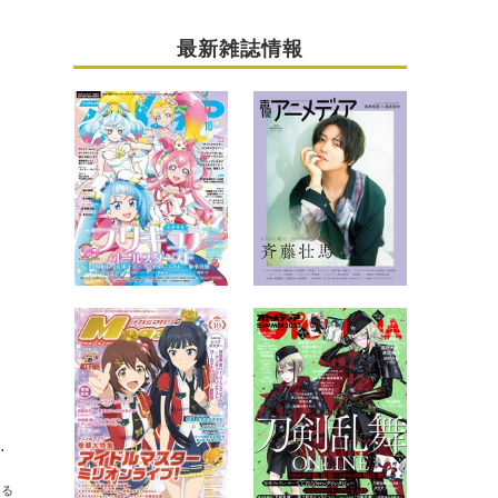
最新雑誌情報
tars』と『SK∞ エスケーエイト』！
送る