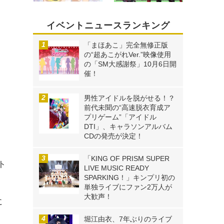
イベントニュースランキング
「まほあこ」完全無修正版
の“超あこがれVer.”映像使用
の「SM大感謝祭」10月6日開
催！
男性アイドルを脱がせる！？
前代未聞の“高速脱衣育成ア
、
プリゲーム”「アイドル
DTI」、キャラソンアルバム
CDの発売が決定！
「KING OF PRISM SUPER
ト
LIVE MUSIC READY
SPARKING！」キンプリ初の
単独ライブにファン2万人が
大歓声！
に
て
堀江由衣、7年ぶりのライブ