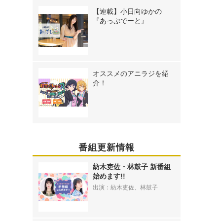
【連載】小日向ゆかの
『あっぷでーと』
オススメのアニラジを紹
介！
番組更新情報
紡木吏佐・林鼓子 新番組
始めます!!
出演：紡木吏佐、林鼓子