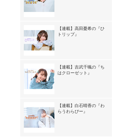
【連載】高田憂希の『ひ
トリップ』
【連載】吉武千颯の『ち
はクローゼット』
【連載】白石晴香の『わ
らうわらびー』