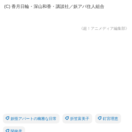
(C) 香月日輪・深山和香・講談社／妖アパ住人組合
《超！アニメディア編集部》
妖怪アパートの幽雅な日常
折笠富美子
釘宮理恵
関俊彦