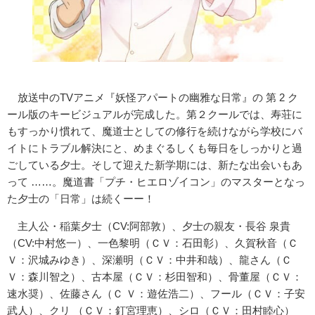
放送中のTVアニメ『妖怪アパートの幽雅な日常』の 第 2 ク
ール版のキービジュアルが完成した。第２クールでは、寿荘に
もすっかり慣れて、魔道士としての修行を続けながら学校にバ
イトにトラブル解決にと、めまぐるしくも毎日をしっかりと過
ごしている夕士。そして迎えた新学期には、新たな出会いもあ
って ……。魔道書「プチ・ヒエロゾイコン」のマスターとなっ
た夕士の「日常」は続くーー！
主人公・稲葉夕士（CV:阿部敦）、夕士の親友・長谷 泉貴
（CV:中村悠一）、一色黎明（ＣＶ：石田彰）、久賀秋音（Ｃ
Ｖ：沢城みゆき）、深瀬明（ＣＶ：中井和哉）、龍さん（Ｃ
Ｖ：森川智之）、古本屋（ＣＶ：杉田智和）、骨董屋（ＣＶ：
速水奨）、佐藤さん（Ｃ Ｖ：遊佐浩二）、フール（ＣＶ：子安
武人）、クリ （ＣＶ：釘宮理恵）、シロ（ＣＶ：田村睦心）