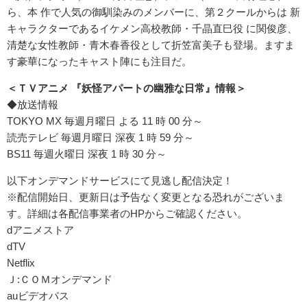
ら、本 作で人気の御馴染みのメンバーに、第２クールからは 新
キャラクターであるイケメン高校教師・千晶直巳役 に関俊彦、
清楚な女性教師・青木春香役として折笠富美子も登場。ますま
す豪華になったキャスト陣にも注目だ。
＜ＴＶアニメ 『妖怪アパートの幽雅な日常』情報＞
◆放送情報
TOKYO MX 毎週月曜日 よる 11 時 00 分～
読売テレビ 毎週月曜日 深夜 1 時 59 分～
BS11 毎週火曜日 深夜 1 時 30 分～
以下オンデマンドサービスにて見逃し配信決定！
※配信開始日、更新日は予告なく変更となる恐れがございま
す。詳細は各配信事業者のHPからご確認ください。
dアニメストア
dTV
Netflix
Ｊ:ＣＯＭオンデマンド
auビデオパス