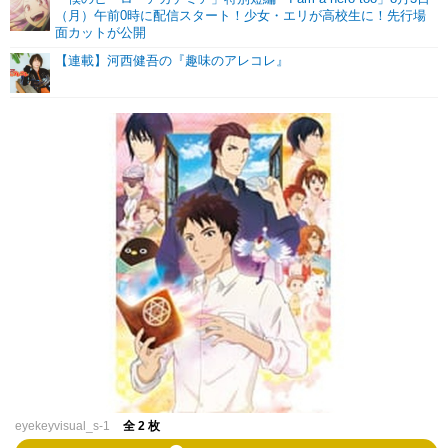
（月）午前0時に配信スタート！少女・エリが高校生に！先行場
面カットが公開
【連載】河西健吾の『趣味のアレコレ』
eyekeyvisual_s-1
全 2 枚