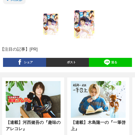
【注目の記事】[PR]
シェア
ポスト
送る
【連載】河西健吾の『趣味の
【連載】木島隆一の『一筆啓
アレコレ』
上』