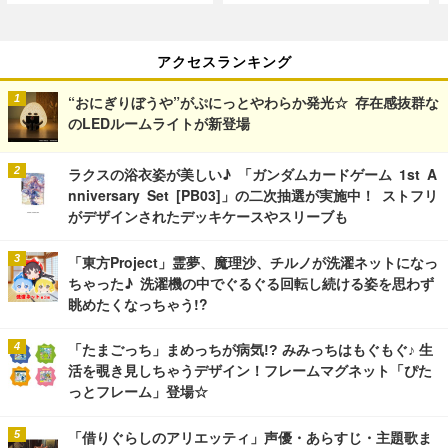
アクセスランキング
“おにぎりぼうや”がぷにっとやわらか発光☆ 存在感抜群な
のLEDルームライトが新登場
ラクスの浴衣姿が美しい♪ 「ガンダムカードゲーム 1st A
nniversary Set [PB03]」の二次抽選が実施中！ ストフリ
がデザインされたデッキケースやスリーブも
「東方Project」霊夢、魔理沙、チルノが洗濯ネットになっ
ちゃった♪ 洗濯機の中でぐるぐる回転し続ける姿を思わず
眺めたくなっちゃう!?
「たまごっち」まめっちが病気!? みみっちはもぐもぐ♪ 生
活を覗き見しちゃうデザイン！フレームマグネット「ぴた
っとフレーム」登場☆
「借りぐらしのアリエッティ」声優・あらすじ・主題歌ま