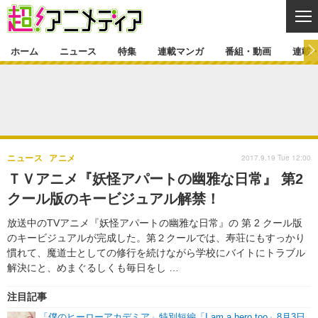
CL
ホーム
ニュース
特集
連載マンガ
番組・動画
連載
ニュース
ニュース一覧
アニメ
特集
ゲーム・アプリ
マンガ
特集一覧
カバー
連載マンガ
2017.9.19 Tue 12:00
ニュース
アニメ
映画
音楽
インタビュー
レポート
連載マンガ一覧
連載一覧
番組・動画
ＴＶアニメ『妖怪アパートの幽雅な日常』 第2
グッズ
イベント
クール版のキービジュアル解禁！
ラキりす
番組・動画一覧
ラジオ
連載・ブログ
放送中のTVアニメ『妖怪アパートの幽雅な日常』の 第 2 クール版
声優
コスプレ
動画
連載・ブログ一覧
コラム
のキービジュアルが完成した。第２クールでは、寿荘にもすっかり
舞台
新帝スタ
慣れて、魔道士としての修行を続けながら学校にバイトにトラブル
編集部ブログ・お知らせ
解決にと、めまぐるしくも毎日をし …
注目記事
「僕のヒーローアカデミア」特別短編「I am a hero too」8月3日