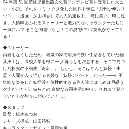
04 年第 51 回産経児童出版文化賞フジテレビ賞を受賞した大ヒ
ット小説。それをコミッ クス化した同作も現在「月刊少年シリ
ウス」（漫画・深山和香）で大人気連載中。 時に笑い、時に泣
き、人情味あふれるストーリーと魅力的なキャラクターたちに
一気にハマ ること間違いなし！この夏“妖アパ”旋風がやってく
る！
◆ストーリー
両親をなくしたため、親戚の家で肩身の狭い生活をしていた稲
葉夕士は、高校入学を機に一 人暮らしを決意する。そこで見つ
けた格安の下宿先「寿荘」。 しかし、そこはなんと妖怪・幽
霊・人間が入り混じる奇妙な「妖怪アパート」だった――!! 不
気味な姿をした妖怪達と個性的すぎる住人達にはじめは戸惑う
夕士だったが、彼らとの 奇妙な共同生活の中で、それまで閉じ
ていた心が徐々に開いていく…。
◆スタッフ
監督：橋本みつお
シリーズ構成：山田靖智
キャラクターデザイン：島崎知美、