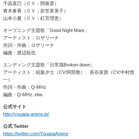
千晶直巳（ＣＶ：関俊彦）
青木春香（ＣＶ：折笠富美子）
山本小夏（ＣＶ：釘宮理恵）
オープニング主題歌「Good Night Mare」
アーティスト：ロザリーナ
作詞・作曲：ロザリーナ
編曲：渡辺拓也
エンディング主題歌「日常識Broken down」
アーティスト：稲葉夕士（CV:阿部敦）、長谷泉貴（CV:中村悠
一）
作詞・作曲：Q-MHz
編曲：Q-MHz, eba
公式サイト
http://youapa-anime.jp/
公式 Twitter
https://twitter.com/YouapaAnime