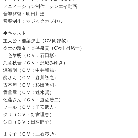
アニメーション制作：シンエイ動画
音響監督：明田川進
音響制作：マジックカプセル
◆キャスト
主人公・稲葉夕士（CV:阿部敦）
夕士の親友・長谷泉貴（CV:中村悠一）
一色黎明（ＣＶ：石田彰）
久賀秋音（ＣＶ：沢城みゆき）
深瀬明（ＣＶ：中井和哉）
龍さん（ＣＶ：森川智之）
古本屋（ＣＶ：杉田智和）
骨董屋（ＣＶ：速水奨）
佐藤さん（ＣＶ：遊佐浩二）
フール（ＣＶ：子安武人）
クリ（ＣＶ：釘宮理恵）
シロ（ＣＶ：田村睦心）
まり子（ＣＶ：三石琴乃）