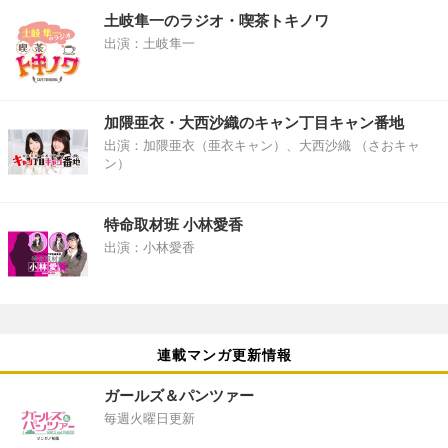
土岐隼一のラジオ・喫茶トキノワ
出演：土岐隼一
加隈亜衣・大西沙織のキャン丁目キャン番地
出演：加隈亜衣（亜衣キャン）、大西沙織 （さおキャ
ン）
特命取材班 小林愛香
出演：小林愛香
連載マンガ更新情報
ガールズ＆パンツァー
毎週火曜日更新