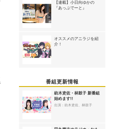
情
【連載】小日向ゆかの
『あっぷでーと』
オススメのアニラジを紹
介！
え
番組更新情報
行
紡木吏佐・林鼓子 新番組
始めます!!
出演：紡木吏佐、林鼓子