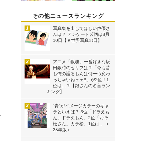
その他ニュースランキング
写真集を出してほしい声優さ
んは？ アンケート〆切は8月
10日【＃世界写真の日】
アニメ「銀魂」一番好きな坂
田銀時のセリフは？「今も昔
も俺の護るもんは何一つ変わ
っちゃいねェェ!!」が2位！1
位は…？【銀さんの名言ラン
キング】
“青”がイメージカラーのキャ
し
ラといえば？ 3位「ドラえも
て
ん」ドラえもん、2位「おそ
松さん」カラ松、1位は… ＜
25年版＞