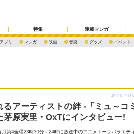
特集
連載マンガ
アプリ
マンガ
映画
音楽
グッズ
イベント
2017.9.1 Fri 11
生まれるアーティストの絆 -「ミュ～コ
た茅原実里・OxTにインタビュー!
にて毎月第4金曜23時30分～24時に放送中のアニメトークバラエテ