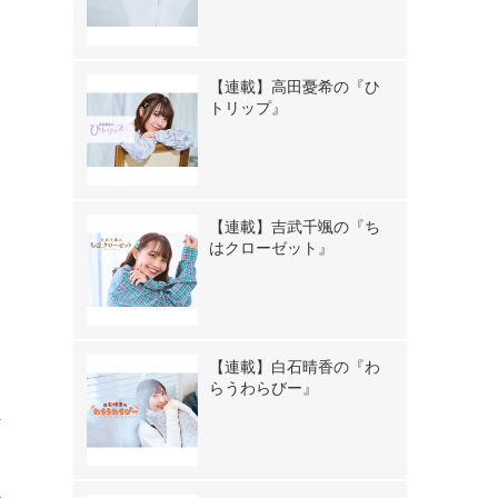
。
【連載】高田憂希の『ひ
トリップ』
【連載】吉武千颯の『ち
はクローゼット』
【連載】白石晴香の『わ
らうわらびー』
な