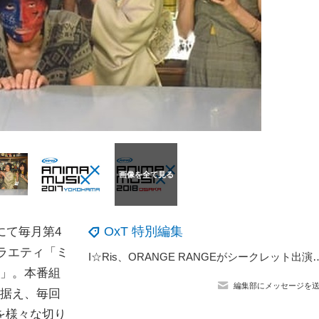
OxT 特別編集
)にて毎月第4
バラエティ「ミ
I☆Ris、ORANGE RANGEがシークレット出演！豪華コラボで観客を熱狂させた「ANI
クス」。本番組
編集部にメッセージを
に据え、毎回
を様々な切り