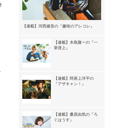
終
【連載】河西健吾の『趣味のアレコレ』
【連載】木島隆一の『一
筆啓上』
ピ
【連載】阿座上洋平の
『アザキャン！』
【連載】桑原由気の『ろ
ぐはうす』