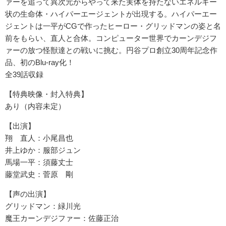
ァーを追って異次元からやって来た
実体を持たないエネルギー
状の生命体・ハイパーエージェントが出
現する。ハイパーエー
ジェントは一平がCGで作ったヒーロー・グ
リッドマンの姿と名
前をもらい、直人と合体。コンピューター世界
でカーンデジフ
ァーの放つ怪獣達との戦いに挑む。円谷プロ創立3
0周年記念作
品、初のBlu-ray化！
全39話収録
【特典映像・封入特典】
あり（内容未定）
【出演】
翔 直人：小尾昌也
井上ゆか：服部ジュン
馬場一平：須藤丈士
藤堂武史：菅原 剛
【声の出演】
グリッドマン：緑川光
魔王カーンデジファー：佐藤正治