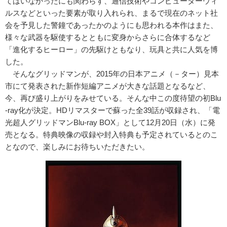
てはいなかったにも関わらず、通
信技術やコンピューターウィ
ルスなどといった要素が取り入れられ
、まるで現在のネット社
会を予見した警鐘であったかのようにも思
われる本作はまた、
様々な武器を駆使するとともに変身からさらに
合体するなど
「進化するヒーロー」の先駆けともなり、玩具と共に
人気を博
した。
そんなグリッドマンが、2015年の日本アニメ（－ター）見本
市
にて発表された新作短編アニメが大きな話題となるなど、
今、再び
盛り上がりをみせている。そんな中この度待望の初Blu
-ray
化が決定。HDリマスターで蘇った全39話が収録され、「電
光超
人グリッドマンBlu-ray BOX」として12月20日（水）に発
売となる。特典映像の収録
や封入特典も予定されているとのこ
となので、楽しみにお待ちいただ
きたい。