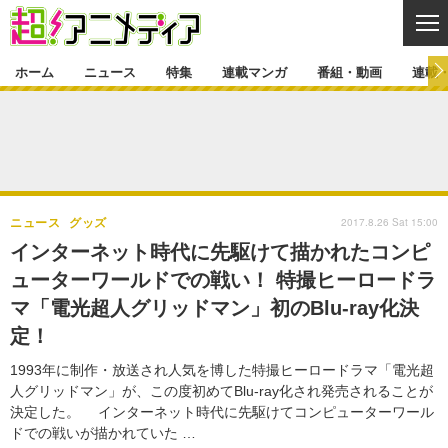
CL
ホーム
ニュース
特集
連載マンガ
番組・動画
連載
ニュース
ニュース一覧
アニメ
特集
ゲーム・アプリ
マンガ
特集一覧
カバー
連載マンガ
2017.8.26 Sat 15:00
ニュース
グッズ
映画
音楽
インタビュー
レポート
連載マンガ一覧
連載一覧
番組・動画
インターネット時代に先駆けて描かれたコンピ
グッズ
イベント
ューターワールドでの戦い！ 特撮ヒーロードラ
ラキりす
番組・動画一覧
ラジオ
連載・ブログ
マ「電光超人グリッドマン」初のBlu-ray化決
声優
コスプレ
動画
連載・ブログ一覧
コラム
定！
舞台
新帝スタ
編集部ブログ・お知らせ
1993年に制作・放送され人気を博した特撮ヒーロードラマ「電光超
人グリッドマン」が、この度初めてBlu-ray化され発売されることが
決定した。 インターネット時代に先駆けてコンピューターワール
ドでの戦いが描かれていた …