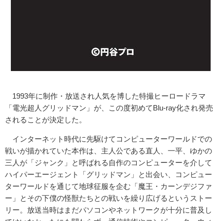
1993年に制作・放送され人気を博した特撮ヒーロードラマ
「電
光超人グリッドマン」が、この度初めてBlu-ray化され発売
されることが決定した。
インターネット時代に先駆けてコンピューターワールドでの
戦いが
描かれていた本作は、主人公である直人、一平、ゆかの
三人が「ジ
ャンク」と呼ばれる自作のコンピューターを介して
ハイパーエージ
ェント「グリッドマン」と出会い、コンピュー
ターワールドを通じ
て地球征服を企む「魔王・カーンデジファ
ー」とその下僕の怪獣た
ちとの戦いを繰り広げるというストー
リー。放送当時はまだパソコ
ンやネットワークが十分に普及し