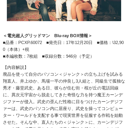
＜電光超人グリッドマン Blu-ray BOX情報＞
■品番：PCXP.60072 ■発売日：17年12月20日 ■価格：\32,90
0（本体）+税
■本編枚数：7枚組 ■収録分数：946分（予定）
【内容解説】
廃品を使って自分のパソコン＜ジャンク＞の立ち上げを試みる
翔直
人、井上ゆか、馬場一平の仲良し3人組と、同級生で孤独な
秀才・
藤堂武史。ある日、彼らが住む街・桜が丘の電話回線
に、異次元宇
宙から脱走してきた奇怪な力を持つ魔王カーンデ
ジファーが侵入。
武史の歪んだ性格に目をつけたカーンデジフ
ァーは、武史のパソコ
ン内に居座り、武史を操ってコンピュー
ター・ワールドを支配する
事で現実世界を征服する作戦を始動
させた。そんな中、直人たちの
＜ジャンク＞に、カーンデジフ