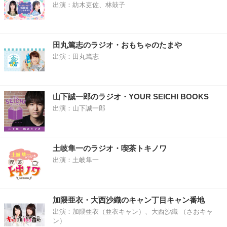
出演：紡木吏佐、林鼓子
田丸篤志のラジオ・おもちゃのたまや
出演：田丸篤志
山下誠一郎のラジオ・YOUR SEICHI BOOKS
出演：山下誠一郎
土岐隼一のラジオ・喫茶トキノワ
出演：土岐隼一
加隈亜衣・大西沙織のキャン丁目キャン番地
出演：加隈亜衣（亜衣キャン）、大西沙織 （さおキャ
ン）