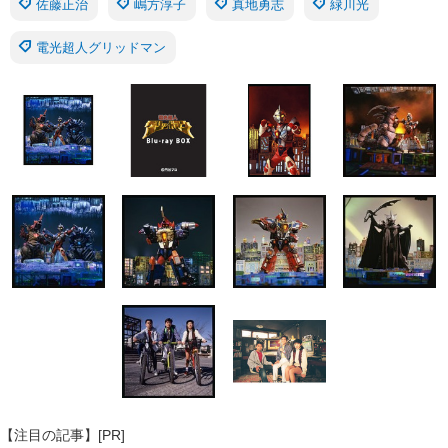
佐藤正治
嶋方淳子
真地勇志
緑川光
電光超人グリッドマン
【注目の記事】[PR]