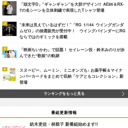
「頭文字D」“ギャンギャン”を大胆デザイン!! AE86＆RX-
7の名シーンを立体刺繍で表現したTシャツ登場
“未来は見えているはずだ！”「RG 1/144 ウイングガンダ
ムゼロ」の抽選販売が受付中！ ウイングバインダーにRG
ならではのギミックを搭載
「映画ちいかわ」で話題！ セイレーン役・鈴木みのりが歩
んできた“歌姫”の軌跡
スヌーピー、ムーミン、ミニオンズも♪ お薬手帳＆マイナ
ンバーカードをまとめて収納「ケアともコレクション」新
登場
ランキングをもっと見る
番組更新情報
紡木吏佐・林鼓子 新番組始めます!!