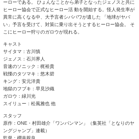
ーローである。 ひょんなことから弟子となったジェノスと共に
ヒーロー協会で正式なヒーロー活 動を開始する。怪人発生率が
異常に高くなる中、大予言者シババワが遺した 「地球がヤバ
い」予言を受けて、対策に乗り出そうとするヒーロー協会。 そ
こにヒーロー狩りのガロウが現れる。
キャスト
サイタマ：古川慎
ジェノス：石川界人
音速のソニック：梶裕貴
戦慄のタツマキ：悠木碧
キング：安元洋貴
地獄のフブキ：早見沙織
ガロウ：緑川光
スイリュー：松風雅也 他
スタッフ
原作：ONE・村田雄介「ワンパンマン」（集英社「となりのヤ
ングジャンプ」連載）
監督：櫻井親良