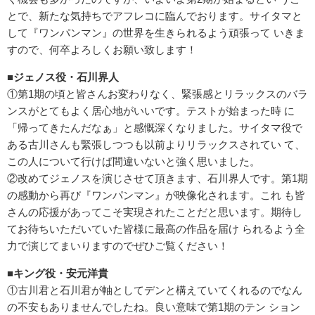
とで、新たな気持ちでアフレコに臨んでおります。サイタマと
して『ワンパンマン』の世界を生きられるよう頑張って いきま
すので、何卒よろしくお願い致します！
■ジェノス役・石川界人
①第1期の頃と皆さんお変わりなく、緊張感とリラックスのバラ
ンスがとてもよく居心地がいいです。テストが始まった時 に
「帰ってきたんだなぁ」と感慨深くなりました。サイタマ役で
ある古川さんも緊張しつつも以前よりリラックスされてい て、
この人について行けば間違いないと強く思いました。
②改めてジェノスを演じさせて頂きます、石川界人です。第1期
の感動から再び『ワンパンマン』が映像化されます。これ も皆
さんの応援があってこそ実現されたことだと思います。期待し
てお待ちいただいていた皆様に最高の作品を届け られるよう全
力で演じてまいりますのでぜひご覧ください！
■キング役・安元洋貴
①古川君と石川君が軸としてデンと構えていてくれるのでなん
の不安もありませんでしたね。良い意味で第1期のテン ション