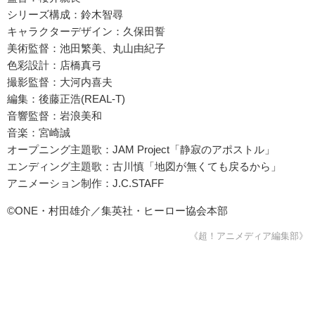
シリーズ構成：鈴木智尋
キャラクターデザイン：久保田誓
美術監督：池田繁美、丸山由紀子
色彩設計：店橋真弓
撮影監督：大河内喜夫
編集：後藤正浩(REAL-T)
音響監督：岩浪美和
音楽：宮崎誠
オープニング主題歌：JAM Project「静寂のアポストル」
エンディング主題歌：古川慎「地図が無くても戻るから」
アニメーション制作：J.C.STAFF
©ONE・村田雄介／集英社・ヒーロー協会本部
《超！アニメディア編集部》