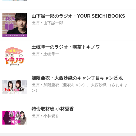
山下誠一郎のラジオ・YOUR SEICHI BOOKS
出演：山下誠一郎
土岐隼一のラジオ・喫茶トキノワ
出演：土岐隼一
加隈亜衣・大西沙織のキャン丁目キャン番地
出演：加隈亜衣（亜衣キャン）、大西沙織 （さおキャ
ン）
特命取材班 小林愛香
出演：小林愛香