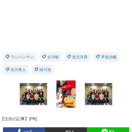
ワンパンマン
古川慎
安元洋貴
早見沙織
石川界人
緑川光
【注目の記事】[PR]
シェア
ポスト
送る