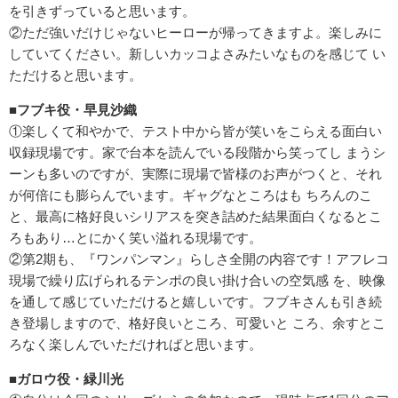
を引きずっていると思います。
②ただ強いだけじゃないヒーローが帰ってきますよ。楽しみに
していてください。新しいカッコよさみたいなものを感じて い
ただけると思います。
■フブキ役・早見沙織
①楽しくて和やかで、テスト中から皆が笑いをこらえる面白い
収録現場です。家で台本を読んでいる段階から笑ってし まうシ
ーンも多いのですが、実際に現場で皆様のお声がつくと、それ
が何倍にも膨らんでいます。ギャグなところはも ちろんのこ
と、最高に格好良いシリアスを突き詰めた結果面白くなるとこ
ろもあり…とにかく笑い溢れる現場です。
②第2期も、『ワンパンマン』らしさ全開の内容です！アフレコ
現場で繰り広げられるテンポの良い掛け合いの空気感 を、映像
を通して感じていただけると嬉しいです。フブキさんも引き続
き登場しますので、格好良いところ、可愛いと ころ、余すとこ
ろなく楽しんでいただければと思います。
■ガロウ役・緑川光