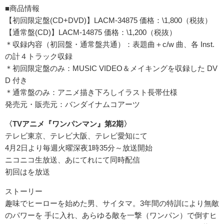
■商品情報
【初回限定盤(CD+DVD)】LACM-34875 価格：\1,800（税抜）
【通常盤(CD)】LACM-14875 価格：\1,200（税抜）
＊収録内容（初回盤・通常盤共通）：表題曲＋c/w 曲、各 Inst.
の計４トラック収録
＊初回限定盤のみ：MUSIC VIDEO＆メイキングを収録した DV
D 付き
＊通常盤のみ：アニメ描き下ろしイラスト長帯仕様
発売元・販売元：バンダイナムコアーツ
〈TVアニメ『ワンパンマン』第2期〉
テレビ東京、テレビ大阪、テレビ愛知にて
4月2日より毎週火曜深夜1時35分～放送開始
ニコニコ生放送、あにてれにて同時配信
初回はを放送
ストーリー
趣味でヒーローを始めた男、サイタマ。3年間の特訓により無敵
のパワーを 手に入れ、あらゆる敵を一撃（ワンパン）で倒すヒ