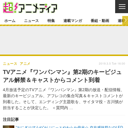
CL
ホーム
ニュース
特集
連載マンガ
番組・動画
連載
ニュース
ニュース一覧
アニメ
特集
ゲーム・アプリ
マンガ
特集一覧
カバー
連載マンガ
2019.3.5 Tue 16:00
ニュース
アニメ
映画
音楽
インタビュー
レポート
連載マンガ一覧
連載一覧
番組・動画
TVアニメ『ワンパンマン』第2期のキービジュ
グッズ
イベント
アル解禁＆キャストからコメント到着
ラキりす
番組・動画一覧
ラジオ
連載・ブログ
4月放送予定のTVアニメ『ワンパンマン』第2期の放送・配信情報、
声優
コスプレ
動画
連載・ブログ一覧
コラム
最新のキービジュアル、アフレコの集合写真＆キャストコメントが
舞台
新帝スタ
到着した。そして、エンディング主題歌を、サイタマ役・古川慎が
編集部ブログ・お知らせ
担当することが決定した。 ＜質問内 …
注目記事
“おにぎりぼうや”がぷにっとやわらか発光☆ 存在感抜群なのLED