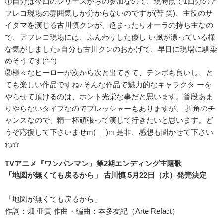
①自分は今回のシリーズからの参加なので、現時点で1回分のア
フレコ現場の雰囲気しか分からないのですが(苦 笑)、主役のサ
イタマを演じる古川慎クンが、超まったりオーラの持ち主なの
で、アフレコ現場には、ふんわりした優し い風が漂っている様
な気がしました♪自分も古川クンのおかげで、早目に現場に馴染
めそうです(^-^)
②様々なヒーローが次から次と出てきて、テンポも良いし、と
ても楽しい作品ですね♪そんな作品で魅力的なキャラクタ ーを
やらせて頂けるのは、ホント光栄な事だと思います。普段あま
りやらないタイプなのでプレッシャーもありますが、 折角のチ
ャンスなので、精一杯頑張って演じて行きたいと思います。ど
うぞ応援して下さいませm(_ _)m 是非、感想も聞かせて下さい
ね☆
TVアニメ『ワンパンマン』第2期エンディング主題歌
「地図が無くても戻るから」 古川慎 5月22日（水）発売決定
「地図が無くても戻るから」
作詞：畑 亜貴 作曲・編曲：本多友紀（Arte Refact）