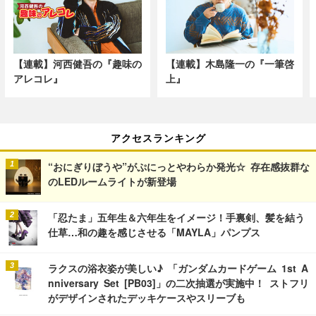
【連載】河西健吾の『趣味の
【連載】木島隆一の『一筆啓
アレコレ』
上』
アクセスランキング
“おにぎりぼうや”がぷにっとやわらか発光☆ 存在感抜群な
のLEDルームライトが新登場
「忍たま」五年生＆六年生をイメージ！手裏剣、髪を結う
仕草…和の趣を感じさせる「MAYLA」パンプス
ラクスの浴衣姿が美しい♪ 「ガンダムカードゲーム 1st A
nniversary Set [PB03]」の二次抽選が実施中！ ストフリ
がデザインされたデッキケースやスリーブも