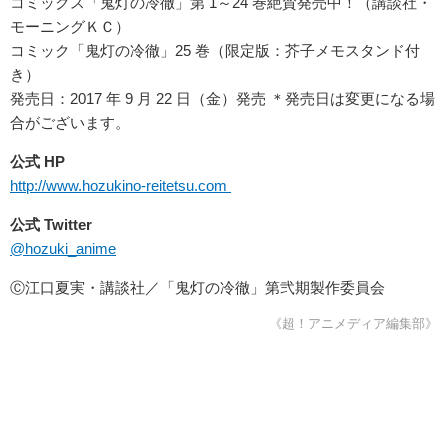
コミックス「鬼灯の冷徹」第 1～24 巻絶賛発売中！（講談社・
モーニングＫＣ）
コミック「鬼灯の冷徹」25 巻（限定版：芥子メモスタンド付
き）
発売日：2017 年 9 月 22 日（金）発売 ＊発売日は変更になる場
合がございます。
公式 HP
http://www.hozukino-reitetsu.com
公式 Twitter
@hozuki_anime
Ⓒ江口夏実・講談社／「鬼灯の冷徹」第弐期製作委員会
《超！アニメディア編集部》