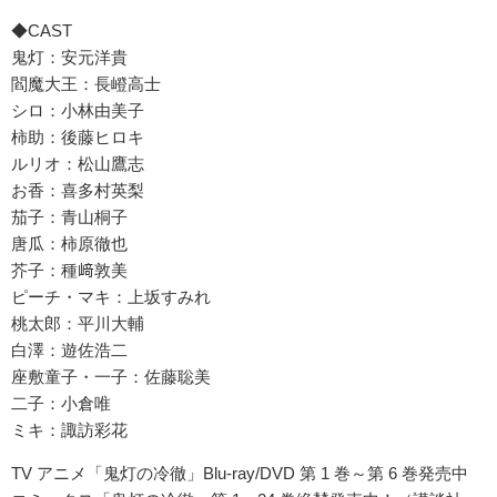
◆CAST
鬼灯：安元洋貴
閻魔大王：長嶝高士
シロ：小林由美子
柿助：後藤ヒロキ
ルリオ：松山鷹志
お香：喜多村英梨
茄子：青山桐子
唐瓜：柿原徹也
芥子：種﨑敦美
ピーチ・マキ：上坂すみれ
桃太郎：平川大輔
白澤：遊佐浩二
座敷童子・一子：佐藤聡美
二子：小倉唯
ミキ：諏訪彩花
TV アニメ「鬼灯の冷徹」Blu-ray/DVD 第 1 巻～第 6 巻発売中