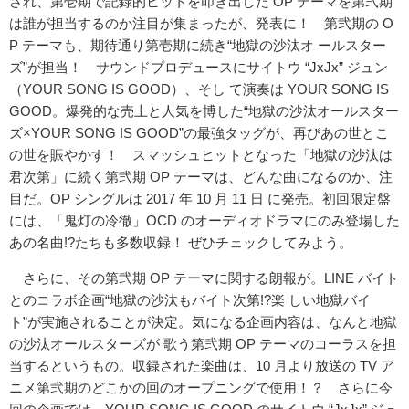
され、第壱期で記録的ヒットを叩き出した OP テーマを第弐期
は誰が担当するのか注目が集まったが、発表に！ 第弐期の O
P テーマも、期待通り第壱期に続き“地獄の沙汰オ ールスター
ズ”が担当！ サウンドプロデュースにサイトウ “JxJx” ジュン
（YOUR SONG IS GOOD）、そし て演奏は YOUR SONG IS
GOOD。爆発的な売上と人気を博した“地獄の沙汰オールスター
ズ×YOUR SONG IS GOOD”の最強タッグが、再びあの世とこ
の世を賑やかす！ スマッシュヒットとなった「地獄の沙汰は
君次第」に続く第弐期 OP テーマは、どんな曲になるのか、注
目だ。OP シングルは 2017 年 10 月 11 日 に発売。初回限定盤
には、「鬼灯の冷徹」OCD のオーディオドラマにのみ登場した
あの名曲!?たちも多数収録！ ぜひチェックしてみよう。
さらに、その第弐期 OP テーマに関する朗報が。LINE バイト
とのコラボ企画“地獄の沙汰もバイト次第!?楽 しい地獄バイ
ト”が実施されることが決定。気になる企画内容は、なんと地獄
の沙汰オールスターズが 歌う第弐期 OP テーマのコーラスを担
当するというもの。収録された楽曲は、10 月より放送の TV ア
ニメ第弐期のどこかの回のオープニングで使用！？ さらに今