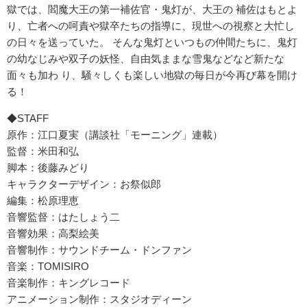
獄では、閻魔大王の第一補佐官・鬼灯が、大王の 補佐はもとよ
り、亡者への呵責や獄卒たちの指導に、現世への視察と大忙し
の日々を送っていた。 そんな鬼灯といつもの仲間たちに、鬼灯
の幼なじみや双子の妖怪、自由気ままな雪鬼などなど新たな
面々も加わ り、騒々しくも楽しい地獄の毎日が今再び幕を開け
る！
◆STAFF
原作：江口夏実（講談社「モーニング」連載）
監督：米田和弘
脚本：後藤みどり
キャラクターデザイン：お祭似郎
編集：松原理恵
音響監督：はたしょう二
音響効果：高梨絵美
音響制作：サウンドチーム・ドンファン
音楽：TOMISIRO
音楽制作：キングレコード
アニメーション制作：スタジオディーン