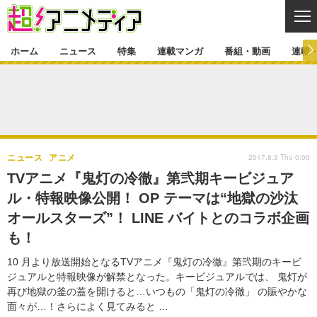
CL
ホーム
ニュース
特集
連載マンガ
番組・動画
連載
ニュース
ニュース一覧
アニメ
特集
ゲーム・アプリ
マンガ
特集一覧
カバー
連載マンガ
2017.8.3 Thu 0:00
ニュース
アニメ
映画
音楽
インタビュー
レポート
連載マンガ一覧
連載一覧
番組・動画
TVアニメ『鬼灯の冷徹』第弐期キービジュア
グッズ
イベント
ル・特報映像公開！ OP テーマは“地獄の沙汰
ラキりす
番組・動画一覧
ラジオ
連載・ブログ
オールスターズ”！ LINE バイトとのコラボ企画
声優
コスプレ
動画
連載・ブログ一覧
コラム
も！
舞台
新帝スタ
編集部ブログ・お知らせ
10 月より放送開始となるTVアニメ『鬼灯の冷徹』第弐期のキービ
ジュアルと特報映像が解禁となった。キービジュアルでは、 鬼灯が
再び地獄の釜の蓋を開けると…いつもの「鬼灯の冷徹」 の賑やかな
面々が…！さらによく見てみると …