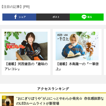
【注目の記事】[PR]
シェア
ポスト
送る
【連載】河西健吾の『趣味の
【連載】木島隆一の『一筆啓
アレコレ』
上』
アクセスランキング
“おにぎりぼうや”がぷにっとやわらか発光☆ 存在感抜群な
のLEDルームライトが新登場