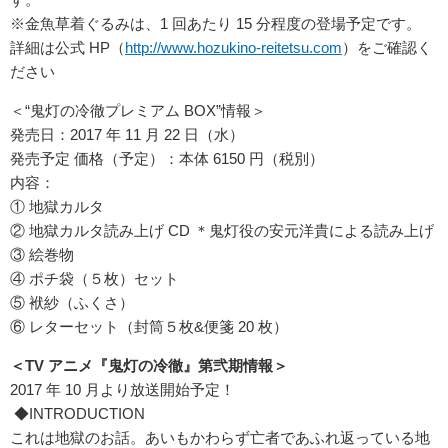
※金魚草着ぐるみは、1 回あたり 15 分程度の登場予定です。
詳細は公式 HP（
http://www.hozukino-reitetsu.com
）をご確認く
ださい
＜“鬼灯の冷徹プレミアム BOX”情報＞
発売日：2017 年 11 月 22 日（水）
発売予定 価格（予定）：本体 6150 円（税別）
内容：
① 地獄カルタ
② 地獄カルタ読み上げ CD ＊鬼灯役の安元洋貴による読み上げ
③ 絵巻物
④ ポチ袋（５枚）セット
⑤ 袱紗（ふくさ）
⑥ レターセット（封筒５枚&便箋 20 枚）
＜TV アニメ『鬼灯の冷徹』第弐期情報＞
2017 年 10 月より放送開始予定！
◆INTRODUCTION
これは地獄のお話。あいもかわらず亡者であふれ返っている地