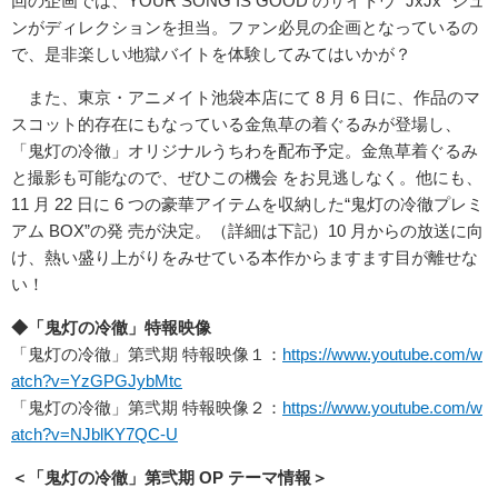
回の企画では、YOUR SONG IS GOOD のサイトウ “JxJx” ジュ
ンがディレクションを担当。ファン必見の企画となっているの
で、是非楽しい地獄バイトを体験してみてはいかが？
また、東京・アニメイト池袋本店にて 8 月 6 日に、作品のマ
スコット的存在にもなっている金魚草の着ぐるみが登場し、
「鬼灯の冷徹」オリジナルうちわを配布予定。金魚草着ぐるみ
と撮影も可能なので、ぜひこの機会 をお見逃しなく。他にも、
11 月 22 日に 6 つの豪華アイテムを収納した“鬼灯の冷徹プレミ
アム BOX”の発 売が決定。（詳細は下記）10 月からの放送に向
け、熱い盛り上がりをみせている本作からますます目が離せな
い！
◆「鬼灯の冷徹」特報映像
「鬼灯の冷徹」第弐期 特報映像１：
https://www.youtube.com/w
atch?v=YzGPGJybMtc
「鬼灯の冷徹」第弐期 特報映像２：
https://www.youtube.com/w
atch?v=NJblKY7QC-U
＜「鬼灯の冷徹」第弐期 OP テーマ情報＞