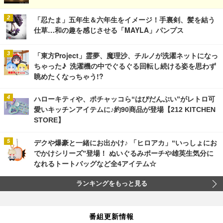
「忍たま」五年生＆六年生をイメージ！手裏剣、髪を結う
仕草…和の趣を感じさせる「MAYLA」パンプス
「東方Project」霊夢、魔理沙、チルノが洗濯ネットになっ
ちゃった♪ 洗濯機の中でぐるぐる回転し続ける姿を思わず
眺めたくなっちゃう!?
ハローキティや、ポチャッコら“はぴだんぶい”がレトロ可
愛いキッチンアイテムに♪約90商品が登場【212 KITCHEN
STORE】
デクや爆豪と一緒にお出かけ♪ 「ヒロアカ」“いっしょにお
でかけシリーズ”登場！ ぬいぐるみポーチや雄英生気分に
なれるトートバッグなど全4アイテム☆
ランキングをもっと見る
番組更新情報