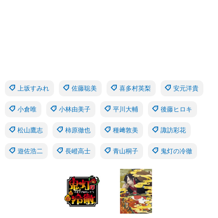
上坂すみれ
佐藤聡美
喜多村英梨
安元洋貴
小倉唯
小林由美子
平川大輔
後藤ヒロキ
松山鷹志
柿原徹也
種﨑敦美
諏訪彩花
遊佐浩二
長嶝高士
青山桐子
鬼灯の冷徹