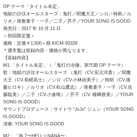
OP テーマ「タイトル未定」
地獄の沙汰オールスターズ：鬼灯／閻魔大王／シロ／柿助／ル
リオ／座敷童子・一子／二子／芥子／YOUR SONG IS GOOD
発売日：2017 年 10 月 11 日
＜初回限定盤＞
価格：定価￥1,500＋税 KICM-93328
＊通常盤は収録内容・価格が異なります。
【収録内容】
M1.「タイトル未定」（「鬼灯の冷徹」第弐期 OP テーマ）
歌：地獄の沙汰オールスターズ （鬼灯（CV.安元洋貴）／閻魔
大王（CV.長嶝高士）／シロ（CV.小林由美子）／柿助（CV.後
藤ヒロキ）／ルリオ（CV.松山鷹志）／座敷童子・一子（CV.佐
藤聡美）／二子（CV.小倉唯）／芥子（CV. 種﨑敦美）／YOUR
SONG IS GOOD）
サウンドプロデュース：サイトウ “JxJx” ジュン（YOUR SONG
IS GOOD）
演奏: YOUR SONG IS GOOD
M2：「地 7〜HELL☆NANA〜」