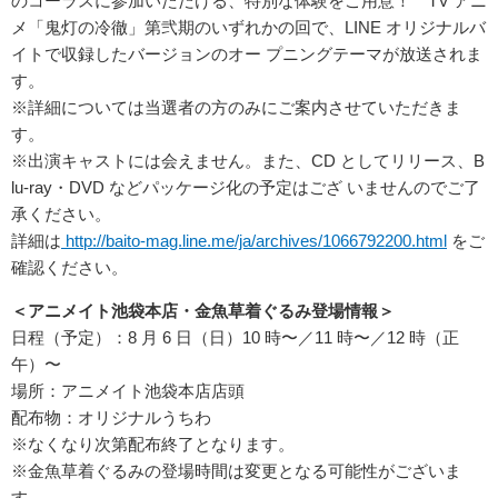
のコーラスに参加いただける、特別な体験をご用意！ TV アニ
メ「鬼灯の冷徹」第弐期のいずれかの回で、LINE オリジナルバ
イトで収録したバージョンのオー プニングテーマが放送されま
す。
※詳細については当選者の方のみにご案内させていただきま
す。
※出演キャストには会えません。また、CD としてリリース、B
lu-ray・DVD などパッケージ化の予定はござ いませんのでご了
承ください。
詳細は
http://baito-mag.line.me/ja/archives/1066792200.html
をご
確認ください。
＜アニメイト池袋本店・金魚草着ぐるみ登場情報＞
日程（予定）：8 月 6 日（日）10 時〜／11 時〜／12 時（正
午）〜
場所：アニメイト池袋本店店頭
配布物：オリジナルうちわ
※なくなり次第配布終了となります。
※金魚草着ぐるみの登場時間は変更となる可能性がございま
す。