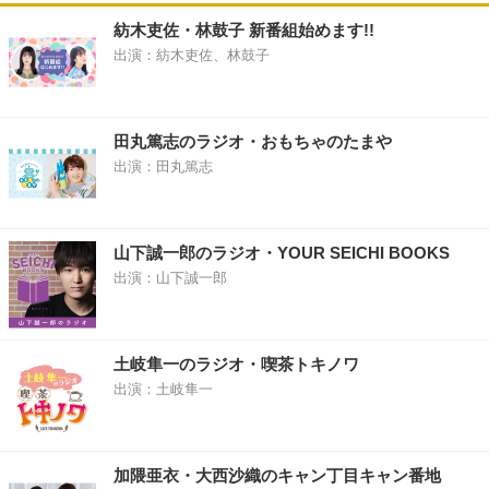
紡木吏佐・林鼓子 新番組始めます!!
出演：紡木吏佐、林鼓子
田丸篤志のラジオ・おもちゃのたまや
出演：田丸篤志
山下誠一郎のラジオ・YOUR SEICHI BOOKS
出演：山下誠一郎
土岐隼一のラジオ・喫茶トキノワ
出演：土岐隼一
加隈亜衣・大西沙織のキャン丁目キャン番地