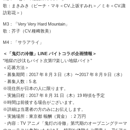
歌：まきみき（ピーチ・マキ＜CV.上坂すみれ＞／ミキ＜CV.諏
訪彩花＞）
M3：「Very Very Hard Mountain」
歌：芥子（CV.種﨑敦美）
M4：「サラアライ」
＜「鬼灯の冷徹」LINE バイトコラボ企画情報＞
“地獄の沙汰もバイト次第!?楽しい地獄バイト”
＜応募方法＞
・募集期間：2017 年 8 月 3 日（木）〜2017 年 8 月９日（水）
・募集人数：5 名
※現住所が日本の人に限ります。
・実施日程：2017 年 8 月 31 日（木）19 時頃を予定
※時間は前後する場合がございます。
※詳細は当選者の方のみにお伝えします。
・実施場所：東京都 報酬（賞金）：2 万円
・内容：TV アニメ「鬼灯の冷徹」第弐期のオープニングテーマ