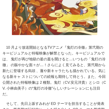
10 月より放送開始となるTVアニメ『鬼灯の冷徹』第弐期の
キービジュアルと特報映像が解禁となった。キービジュアルで
は、 鬼灯が再び地獄の釜の蓋を開けると…いつもの「鬼灯の冷
徹」 の賑やかな面々が…！さらによく見てみると、第弐期から
新たに登場する烏頭 、蓬や新キャラたちも描かれている。気に
なる新キャ ストについての続報も期待して待とう。また、今回
公開された特報映像は 2 種類。鬼灯（CV.安元洋貴）とシロ（C
V. 小林由美子）の“鬼灯の冷徹”らしいナレーションにも注目
だ。
そして、先日上坂すみれが ED テーマを担当することが発表