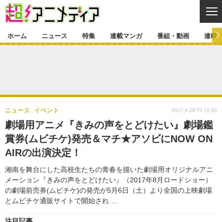
CL
ホーム
ニュース
特集
連載マンガ
番組・動画
連載
ニュース
ニュース一覧
アニメ
特集
ゲーム・アプリ
マンガ
特集一覧
カバー
連載マンガ
2017.4.28 Fri 12:00
ニュース
イベント
映画
音楽
インタビュー
レポート
連載マンガ一覧
連載一覧
番組・動画
劇場用アニメ『きみの声をとどけたい』劇場鑑
グッズ
イベント
賞券(ムビチケ)発売＆マチ★アソビにNOW ON
ラキりす
番組・動画一覧
ラジオ
連載・ブログ
AIRの出演決定！
声優
コスプレ
動画
連載・ブログ一覧
コラム
湘南を舞台にした高校生たちの青春を描いた劇場用オリジナルアニ
舞台
新帝スタ
メーション『きみの声をとどけたい』（2017年8月ロードショー）
編集部ブログ・お知らせ
の劇場前売券(ムビチケ)の発売が5月6日（土）より全国の上映劇場
とムビチケ通販サイトで開始され …
注目記事