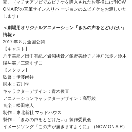
売。（マチ★アソビでムビチケを購入されたお客様には“NOW
ON AIR”の直筆サイン入りバ ージョンのムビチケをお渡しいた
します）
＜劇場用オリジナルアニメーション『きみの声をとどけたい』
情報＞
2017 年 8 月全国公開
【キャスト】
片平美那／田中有紀／岩淵桃音／飯野美紗子／神戸光歩／鈴木
陽斗実／三森すずこ
【スタッフ】
監督：伊藤尚往
脚本：石川学
キャラクターデザイン：青木俊直
アニメーションキャラクターデザイン：髙野綾
音楽：松田彬人
制作：東北新社 マッドハウス
製作：「きみの声をとどけたい」製作委員会
イメージソング「この声が届きますように」（NOW ON AIR）