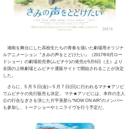
湘南を舞台にした高校生たちの青春を描いた劇場用オリジナ
ルアニメーション『きみの声をとどけたい』（2017年8月ロー
ドショー）の劇場前売券(ムビチケ)の発売が5月6日（土）より
全国の上映劇場とムビチケ通販サイトで開始されることが決定
した。
さらに、5 月 5 日(金)～5 月 7 日(日)に行われるマチ★アソビ
でムビチケの先行販売も決定。 マチ★アソビには、本作の主人
公の行合なぎさを演じた片平美那ら“NOW ON AIR”のメンバー
も参加し、トークショーやミニライヴを行う予定だ。