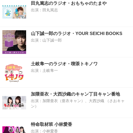
田丸篤志のラジオ・おもちゃのたまや
出演：田丸篤志
山下誠一郎のラジオ・YOUR SEICHI BOOKS
出演：山下誠一郎
土岐隼一のラジオ・喫茶トキノワ
出演：土岐隼一
加隈亜衣・大西沙織のキャン丁目キャン番地
出演：加隈亜衣（亜衣キャン）、大西沙織 （さおキャ
ン）
特命取材班 小林愛香
出演：小林愛香