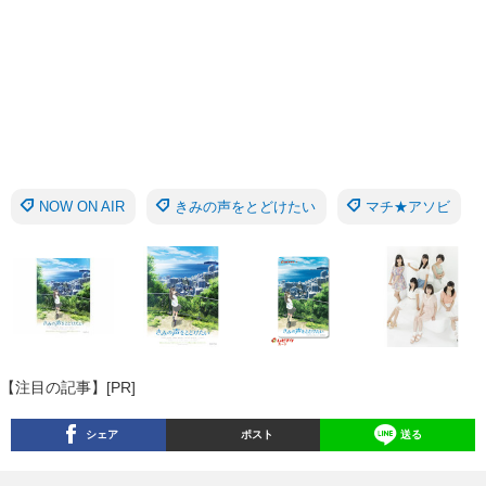
NOW ON AIR
きみの声をとどけたい
マチ★アソビ
【注目の記事】[PR]
シェア
ポスト
送る