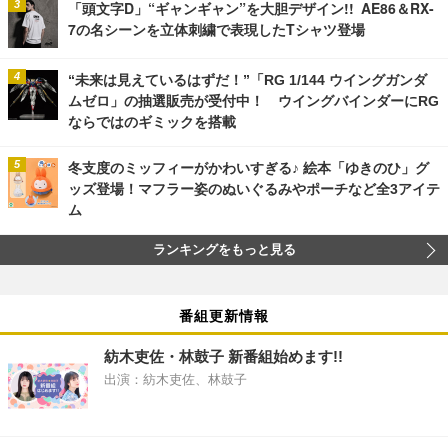
「頭文字D」“ギャンギャン”を大胆デザイン!! AE86＆RX-
7の名シーンを立体刺繍で表現したTシャツ登場
“未来は見えているはずだ！”「RG 1/144 ウイングガンダ
ムゼロ」の抽選販売が受付中！ ウイングバインダーにRG
ならではのギミックを搭載
冬支度のミッフィーがかわいすぎる♪ 絵本「ゆきのひ」グ
ッズ登場！マフラー姿のぬいぐるみやポーチなど全3アイテ
ム
ランキングをもっと見る
番組更新情報
紡木吏佐・林鼓子 新番組始めます!!
出演：紡木吏佐、林鼓子