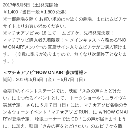
2017年5月6日（土)発売開始
￥1,400（当日一般￥1,800 の処）
※一部劇場を除く お買い求めはお近くの劇場、またはムビチケ
サイトよりお買い求めください。
※マチ★アソビ vol.18 にて 「ムビチケ」先行発売決定！
＜マチアソビ購入者先着限定！＞ メインキャストを務める“NO
W ON AIR”メンバーの 直筆サイン入りムビチケがご購入頂けま
す。 （※数に限りがありますので、無くなり次第終了となりま
す。）
＜マチ★アソビ“NOW ON AIR”参加情報＞
期間：2017年5月5日（金）～5月7日（日）
会期中のイベントステージでは、映画『きみの声をとどけた
い』にまつわるイベントとして、 トークショーやミニライヴを
実施予定。 さらに 5 月 7 日（日）には、マチ★アソビ名物のラ
ン＆ウォークイベント「マチ★アソビ RUN」に も“NOW ON AI
R”が登場予定。 物販コーナーでは CD「この声が届きますよう
に」に加え、映画『きみの声をとどけたい』のムビ チケを販