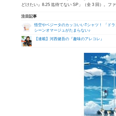
どけたい』8.25 迄待てない SP」（全 3 回）。
注目記事
悟空やベジータのカッコいいTシャツ！ 「ド
シーンオマージュがたまらない♪
【連載】河西健吾の『趣味のアレコレ』