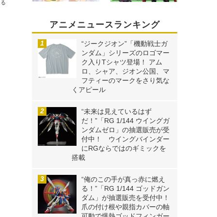
送る
アニメニュースランキング
“ジークジオン”「機動戦士ガ
ンダム」シリーズのロゴマー
ク入りTシャツ登場！ アム
ロ、シャア、ジオン公国、マ
フティーのマークをさり気な
くアピール
“未来は見えているはず
だ！”「RG 1/144 ウイングガ
ンダムゼロ」の抽選販売が受
付中！ ウイングバインダー
にRGならではのギミックを
搭載
“俺のこの手が真っ赤に燃え
る！”「RG 1/144 ゴッドガン
ダム」が抽選販売を受付中！
爪の付け根や親指カバーの軸
可動で爆熱ゴッドフィンガー