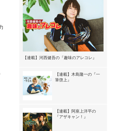
力
【連載】河西健吾の『趣味のアレコレ』
野
【連載】木島隆一の『一
筆啓上』
【連載】阿座上洋平の
『アザキャン！』