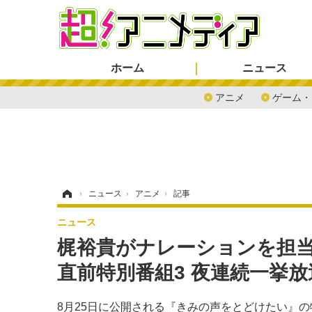
ホーム
ニュース
アニメ
ゲーム・
ホーム
›
ニュース
›
アニメ
›
記事
ニュース
梶裕貴がナレーションを担当
直前特別番組3 夜連続一挙放
8月25日に公開される『きみの声をとどけたい』