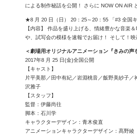
による制作秘話を公開！ さらに NOW ON A
★8 月 20 日（日） 20：25～20：55 「#3
【内容】 作品を盛り上げる、情緒豊かな音楽＆
や、試写会の模様を速報でお届け！ そして！
＜劇場用オリジナルアニメーション『きみの声
2017年8 月 25 日(金)全国公開
【キャスト】
片平美那／田中有紀／岩淵桃音／飯野美紗子／
沢雅子
【スタッフ】
監督：伊藤尚往
脚本：石川学
キャラクターデザイン：青木俊直
アニメーションキャラクターデザイン：髙野綾