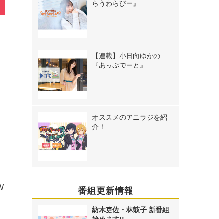
らうわらびー』
【連載】小日向ゆかの
『あっぷでーと』
オススメのアニラジを紹
介！
談
は
W
番組更新情報
紡木吏佐・林鼓子 新番組