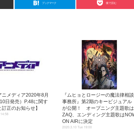
ブックマーク
後で読む
ニメディア2020年8月
『ムヒョとロージーの魔法律相
10日発売）P.48に関す
事務所』第2期のキービジュアル
と訂正のお知らせ】
が公開！ オープニング主題歌
 14:58
ZAQ、エンディング主題歌はNO
ON AIRに決定
2020.3.10 Tue 19:00