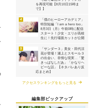
を再現可能【8月10日15時ま
で】】
「僕のヒーローアカデミア」
特別短編「I am a hero too」
ー
8月3日（月）午前0時に配信
スタート！少女・エリが高校
、
生に！先行場面カットが公開
か
「サンダー３」美女・田代涼
花が登場！瀬上とスモール３
の出会い、非情な現実…「驚
きっぱなしだあ」「かなりヘ
ビーな話」【ネタバレあり反
応まとめ】
ョ
アクセスランキングをもっと見る
編集部ピックアップ
フ