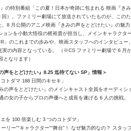
』の特別番組「この夏！日本が奇跡に包まれる 映画『きみ
全 3 回）。ファミリー劇場にて放送されていたものが、このた
決定した。8 月公開のアニメ映画『きみの声をとどけたい』の魅力
ーションを小動大悟役の梶裕貴が担当し、メインキャラクタ
 AIR」のこれまでの歩みや、映画スタッフへのインタビュー
の内容となっている。 （※CS ファミリー劇場で 6 月
内容となります）
をとどけたい』8.25 迄待てない SP」情報＞
響け！コトダマ 188 日間のキセキ」
きみの声をとどけたい』のメインキャスト全員をオーディシ
通の女の子からプロの声優へと成長を遂げる 6 人の挑戦。
！
ミコエを 100 倍楽しむ 3 つのコトダマ」
ーリー”“キャラクター”“舞台”！ なぜ魅力的なの？ スタッ