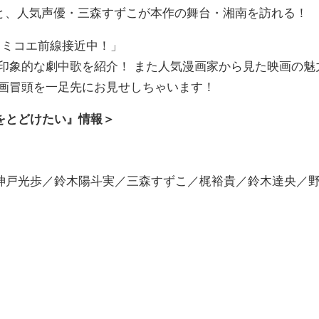
IR と、人気声優・三森すずこが本作の舞台・湘南を訪れる！
 全国キミコエ前線接近中！」
印象的な劇中歌を紹介！ また人気漫画家から見た映画の魅
映画冒頭を一足先にお見せしちゃいます！
をとどけたい』情報＞
神戸光歩／鈴木陽斗実／三森すずこ／梶裕貴／鈴木達央／