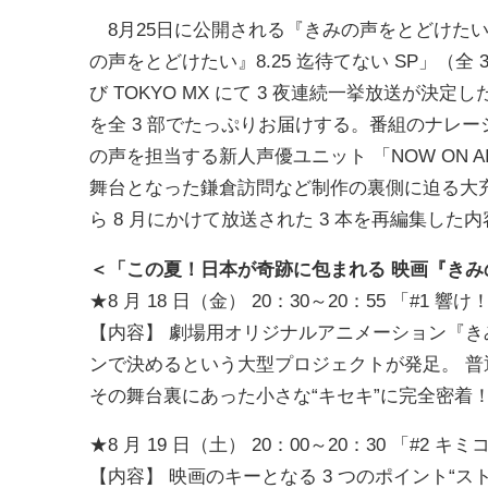
8月25日に公開される『きみの声をとどけたい
の声をとどけたい』8.25 迄待てない SP」（
び TOKYO MX にて 3 夜連続一挙放送が
を全 3 部でたっぷりお届けする。番組のナレ
の声を担当する新人声優ユニット 「NOW ON
舞台となった鎌倉訪問など制作の裏側に迫る大充実
ら 8 月にかけて放送された 3 本を再編集した
＜「この夏！日本が奇跡に包まれる 映画『きみの声
★8 月 18 日（金） 20：30～20：55 「#1 
【内容】 劇場用オリジナルアニメーション『
ンで決めるという大型プロジェクトが発足。 普
その舞台裏にあった小さな“キセキ”に完全密着
★8 月 19 日（土） 20：00～20：30 「#2 キ
【内容】 映画のキーとなる 3 つのポイント“スト