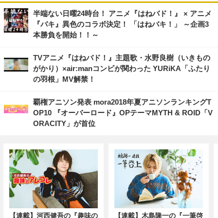
半端ない日曜24時台！ アニメ『はねバド！』 × アニメ
『バキ』異色のコラボ決定！ 「はねバキ！」 ～企画3
本勝負を開始！！～
TVアニメ『はねバド！』主題歌・水野良樹（いきもの
がかり）×air:manコンビが関わった YURiKA「ふたり
の羽根」MV解禁！
覇権アニソン発表 mora2018年夏アニソンランキングT
OP10 『オーバーロード』OPテーマMYTH & ROID「V
ORACITY」が首位
【連載】河西健吾の『趣味の
【連載】木島隆一の『一筆啓