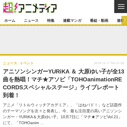
CL
ホーム
ニュース
特集
連載マンガ
番組・動画
連載
ニュース
ニュース一覧
アニメ
特集
ゲーム・アプリ
マンガ
特集一覧
カバー
連載マンガ
2018.10.11 Thu 21:00
ニュース
イベント
映画
音楽
インタビュー
レポート
連載マンガ一覧
連載一覧
番組・動画
アニソンシンガーYURiKA ＆ 大原ゆい子が全13
グッズ
イベント
曲を熱唱！マチ★アソビ「TOHOanimationRE
ラキりす
番組・動画一覧
ラジオ
連載・ブログ
CORDSスペシャルステージ」ライブレポート
声優
コスプレ
動画
連載・ブログ一覧
コラム
到着！
舞台
新帝スタ
編集部ブログ・お知らせ
アニメ「リトルウィッチアカデミア」、「はねバド！」など話題作
のテーマソングを次々と発表し、今、最も注目度の高いアニソンシ
ンガー・YURiKA＆大原ゆい子。10月7日に「マチ★アソビVol.21」
にて、「TOHOanim …