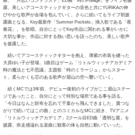
曲、「片恋いコントラスト」ED曲「時のFoliage」をライブ初披
露。美しいアコースティックギターの音色と共にYURiKAの伸
びやかな歌声が会場を包んでいく。さらに続いてもライブ初披
露曲となる、Key最新作「Summer Pockets」挿入歌である「夜
奏花」。を歌唱。自分にとってKey作品に関われる事がいかに
大切な事か、作品に対する熱い思いを語ったのち、美しい歌声
を披露した。
続いてアコースティックギターを抱え、薄紫の衣装を纏った
大原ゆい子が登場。1曲目はゲーム「リトルウィッチアカデミア
時の魔法と七不思議」主題歌「時のミラージュ」からスター
ト。柔らかくも芯のある歌声が眉山の空へ響いていく。
続くMCでは3年前、デビュー後初のライブがここ眉山ステー
ジであったこと、自分にとって特別な場所である事を語る。
「今日はなんと財布を忘れて千葉から飛んできました、翼つな
がりで続いてはこの曲」とのコミカルなMCに続き、TVアニメ
「リトルウィッチアカデミア」2クール目ED曲「透明な翼」を
披露。疾走感溢れる楽曲に観客の体も自然に動いていった。