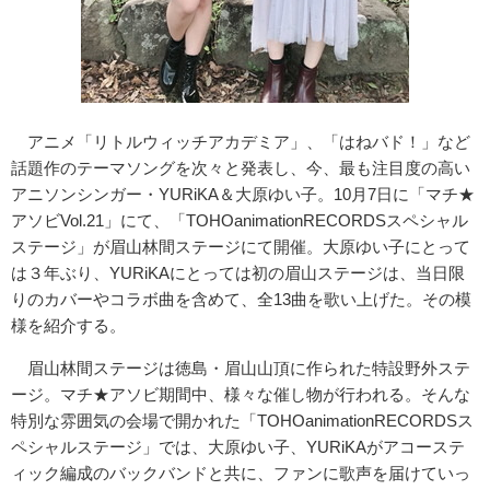
アニメ「リトルウィッチアカデミア」、「はねバド！」など
話題作のテーマソングを次々と発表し、今、最も注目度の高い
アニソンシンガー・YURiKA＆大原ゆい子。10月7日に「マチ★
アソビVol.21」にて、「TOHOanimationRECORDSスペシャル
ステージ」が眉山林間ステージにて開催。大原ゆい子にとって
は３年ぶり、YURiKAにとっては初の眉山ステージは、当日限
りのカバーやコラボ曲を含めて、全13曲を歌い上げた。その模
様を紹介する。
眉山林間ステージは徳島・眉山山頂に作られた特設野外ステ
ージ。マチ★アソビ期間中、様々な催し物が行われる。そんな
特別な雰囲気の会場で開かれた「TOHOanimationRECORDSス
ペシャルステージ」では、大原ゆい子、YURiKAがアコーステ
ィック編成のバックバンドと共に、ファンに歌声を届けていっ