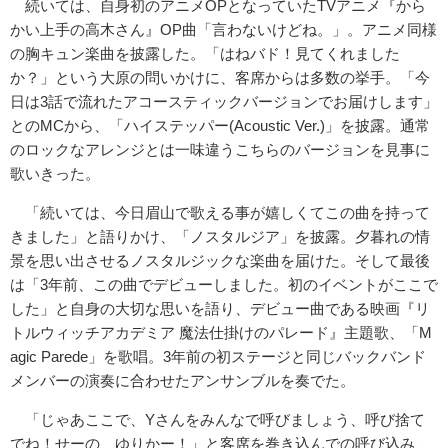
続いては、自身初のアニメOPとなっていたTVアニメ『から
かい上手の高木さん』OP曲「言わないけどね。」。アニメ同様
の胸キュン楽曲を披露した。「はねバド！見てくれました
か？」という大原の問いかけに、客席からは多数の挙手。「今
日は3話で流れたアコースティックバージョンでお届けします」
とのMCから、「ハイステッパー(Acoustic Ver.)」を披露。通常
のロックなアレンジとは一味違うこちらのバージョンを見事に
歌いきった。
「続いては、今日眉山で歌える事が嬉しくてこの曲を持って
きました」と語りかけ、「ノスタルジア」を披露。夕暮れの情
景を思い出させるノスタルジックな楽曲を届けた。そして最後
は「3年前、この曲でデビューしました。初のイベントがここで
した」と自身の大切な思いを語り、デビュー曲である映画『リ
トルウィッチアカデミア 魔法仕掛けのパレード』主題歌、「M
agic Parede」を歌唱。3年前の初ステージと同じバックバンド
メンバーの演奏に合わせたアンサンブルを奏でた。
「じゃあここで、Yさんをみんなで呼びましょう、呼び捨て
でね！せーの、ゆりかー！」と客席を巻き込んでの呼び込み、