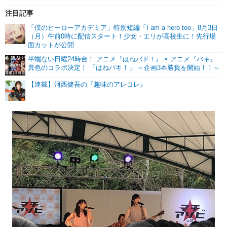
注目記事
「僕のヒーローアカデミア」特別短編「I am a hero too」8月3日
（月）午前0時に配信スタート！少女・エリが高校生に！先行場
面カットが公開
半端ない日曜24時台！ アニメ『はねバド！』 × アニメ『バキ』
異色のコラボ決定！ 「はねバキ！」 ～企画3本勝負を開始！！～
【連載】河西健吾の『趣味のアレコレ』