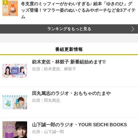
冬支度のミッフィーがかわいすぎる♪ 絵本「ゆきのひ」グ
ッズ登場！マフラー姿のぬいぐるみやポーチなど全3アイテ
ム
ランキングをもっと見る
番組更新情報
紡木吏佐・林鼓子 新番組始めます!!
出演：紡木吏佐、林鼓子
田丸篤志のラジオ・おもちゃのたまや
出演：田丸篤志
山下誠一郎のラジオ・YOUR SEICHI BOOKS
出演：山下誠一郎