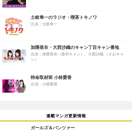
土岐隼一のラジオ・喫茶トキノワ
出演：土岐隼一
加隈亜衣・大西沙織のキャン丁目キャン番地
出演：加隈亜衣（亜衣キャン）、大西沙織 （さおキャ
ン）
特命取材班 小林愛香
出演：小林愛香
連載マンガ更新情報
ガールズ＆パンツァー