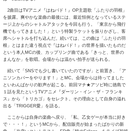
2曲目はTVアニメ『はねバド！』OP主題歌「ふたりの羽根」
を披露。爽やかな楽曲の最後には、最近恒例となっているステ
ージ上からのシャトルアタックを今回も行う。「東京から飛行
機でもってきました！」という特製ラケットを振りかざし、客
席へシャトルを打ち込んだ。続いては、この曲は「ふたりの羽
根」とはまた違う視点で『はねバド！』の世界を描いたものだ
という本人MCの後、カップリング曲である「きっと、世界の
まんなか」を歌唱。会場からは温かい拍手が送られる。
続いて「SNSでも少し書いていたのですが」と前置き、「ア
ニソンカバーをやります！」とMC。会場からは待ってました
といわんばかりの歓声が起こる。前回マチ★アソビ時に徳島で
１話を見たというTVアニメ『ダーリン・イン・ザ・フランキ
ス』から「トリカゴ」をセレクト。その理由として自身の溢れ
出る「TRIGGER愛」を語る。
ここからは自身の楽曲へ戻り、「私、乙女ゲーが本当に好き
で・・・！」というMCから、配信販売が始まったばかりの新