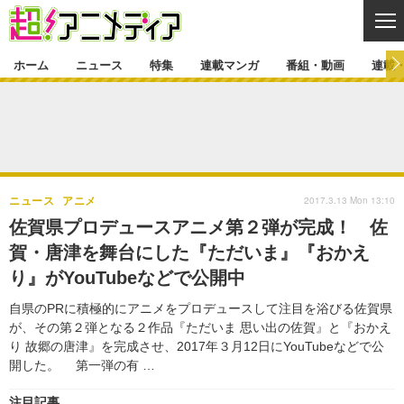
CL
ホーム
ニュース
特集
連載マンガ
番組・動画
連載
ニュース
ニュース一覧
アニメ
特集
ゲーム・アプリ
マンガ
特集一覧
カバー
連載マンガ
2017.3.13 Mon 13:10
ニュース
アニメ
映画
音楽
インタビュー
レポート
連載マンガ一覧
連載一覧
番組・動画
佐賀県プロデュースアニメ第２弾が完成！ 佐
グッズ
イベント
賀・唐津を舞台にした『ただいま』『おかえ
ラキりす
番組・動画一覧
ラジオ
連載・ブログ
り』がYouTubeなどで公開中
声優
コスプレ
動画
連載・ブログ一覧
コラム
自県のPRに積極的にアニメをプロデュースして注目を浴びる佐賀県
舞台
新帝スタ
が、その第２弾となる２作品『ただいま 思い出の佐賀』と『おかえ
編集部ブログ・お知らせ
り 故郷の唐津』を完成させ、2017年３月12日にYouTubeなどで公
開した。 第一弾の有 …
注目記事