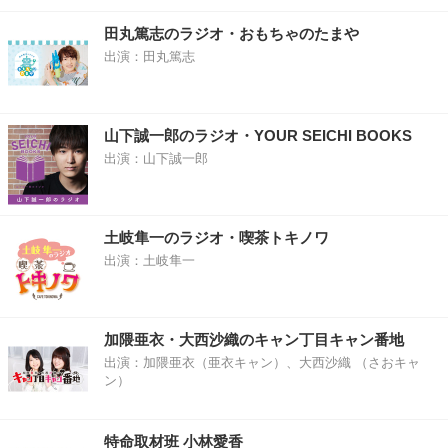
田丸篤志のラジオ・おもちゃのたまや
出演：田丸篤志
山下誠一郎のラジオ・YOUR SEICHI BOOKS
出演：山下誠一郎
土岐隼一のラジオ・喫茶トキノワ
出演：土岐隼一
加隈亜衣・大西沙織のキャン丁目キャン番地
出演：加隈亜衣（亜衣キャン）、大西沙織 （さおキャ
ン）
特命取材班 小林愛香