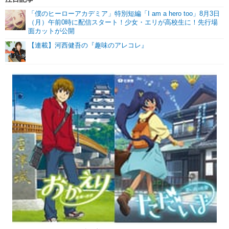
「僕のヒーローアカデミア」特別短編「I am a hero too」8月3日
（月）午前0時に配信スタート！少女・エリが高校生に！先行場
面カットが公開
【連載】河西健吾の『趣味のアレコレ』