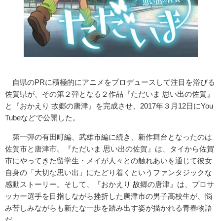
自県のPRに積極的にアニメをプロデュースして注目を浴びる
佐賀県が、その第２弾となる２作品『ただいま 思い出の佐賀』
と『おかえり 故郷の唐津』を完成させ、2017年３月12日にYou
Tubeなどで公開した。
第一弾の有田町編、武雄市編に続き、新作舞台となったのは
佐賀市と唐津市。『ただいま 思い出の佐賀』は、タイから佐賀
市にやってきた留学生・メイが人々との触れあいを通じて彼女
自身の「大切な思い出」にたどり着くというファンタジックな
感動ストーリー。そして、『おかえり 故郷の唐津』は、プロサ
ッカー選手を目指しながら挫折した唐津市の男子高校生が、悩
み苦しみながらも新たな一歩を踏み出す姿が描かれる青春物語
だ。