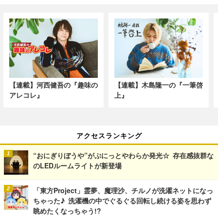
【連載】河西健吾の『趣味の
【連載】木島隆一の『一筆啓
アレコレ』
上』
アクセスランキング
“おにぎりぼうや”がぷにっとやわらか発光☆ 存在感抜群な
のLEDルームライトが新登場
「東方Project」霊夢、魔理沙、チルノが洗濯ネットになっ
ちゃった♪ 洗濯機の中でぐるぐる回転し続ける姿を思わず
眺めたくなっちゃう!?