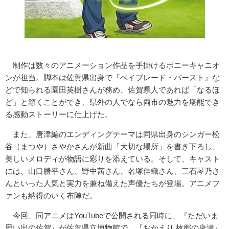
制作は数々のアニメーション作品を手掛けるポニーキャニオ
ンが担当。脚本は佐賀県出身で『ベイブレード・バースト』な
どで知られる園田英樹さんが務め、佐賀県人であれば「なるほ
ど」と頷くことができ、県外の人でなら両市の魅力を堪能でき
る感動ストーリーに仕上げた。
また、唐津編のエンディングテーマは同県出身のシンガー松
谷（まつや）さやかさんが新曲「大切な場所」を書き下ろし、
美しいメロディが物語に彩りを添えている。そして、キャスト
には、山口勝平さん、野中茜さん、名塚佳織さん、三石琴乃さ
んといった人気と実力を兼ね備えた声優たちが登場。アニメフ
ァンも納得のいく布陣だ。
今回、同アニメはYouTubeで公開される同時に、『ただいま
思い出の佐賀』が佐賀県立博物館で、『おかえり 故郷の唐津』