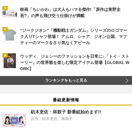
映画「ちいかわ」は大人もハマる傑作!「原作は東野圭
吾?」の声も飛び交う仕掛けが満載
“ジークジオン”「機動戦士ガンダム」シリーズのロゴマー
ク入りTシャツ登場！ アムロ、シャア、ジオン公国、マフ
ティーのマークをさり気なくアピール
ウッディ、ジェシーのファッションを日常に♪「トイ・スト
ーリー」の世界観を楽しむ限定アイテム登場【GLOBAL W
ORK】
ランキングをもっと見る
番組更新情報
紡木吏佐・林鼓子 新番組始めます!!
出演：紡木吏佐、林鼓子