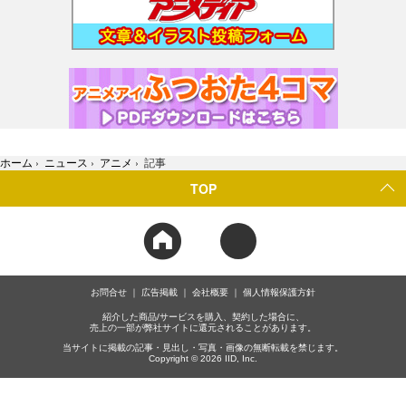
ホーム
›
ニュース
›
アニメ
›
記事
TOP
お問合せ
広告掲載
会社概要
個人情報保護方針
紹介した商品/サービスを購入、契約した場合に、
売上の一部が弊社サイトに還元されることがあります。
当サイトに掲載の記事・見出し・写真・画像の無断転載を禁じます。
Copyright © 2026 IID, Inc.