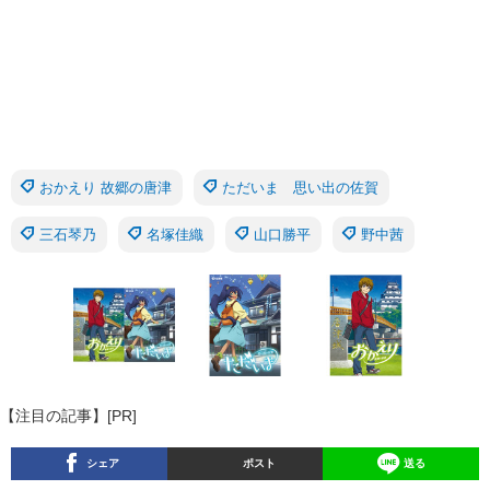
おかえり 故郷の唐津
ただいま 思い出の佐賀
三石琴乃
名塚佳織
山口勝平
野中茜
【注目の記事】[PR]
シェア
ポスト
送る