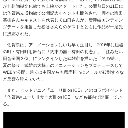
が九州陶磁文化館でも上映がスタートした。公開前日の11日に
は佐賀県立博物館で公開記念イベントも開催され、脚本の園田
英樹さんやキャストを代表して山口さんが、唐津編エンディン
グテーマを担当した松谷さんらのゲストとともに作品が一足先
に披露された。
佐賀県は、アニメーションにいち早く注目し、2016年に磁器
の町・有田町を舞台に『約束の器～有田の初恋』、「住みたい
田舎全国３位」にランクインした武雄市を描いた『冬の誓い、
夏の祭り 武雄の大楠』のアニメーションをプロデュースして
WEBで公開。遠くは中国からも県庁担当にメールが殺到するな
ど反響を呼んでいた。
また、ヒットアニメ『ユーリ!!! on ICE』とのコラボイベント
「佐賀県×ユーリ!!! サーガ!!! on ICE」なども都内で開催してい
る。