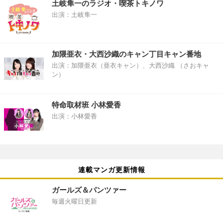
土岐隼一のラジオ・喫茶トキノワ
出演：土岐隼一
加隈亜衣・大西沙織のキャン丁目キャン番地
出演：加隈亜衣（亜衣キャン）、大西沙織 （さおキャ
ン）
特命取材班 小林愛香
出演：小林愛香
連載マンガ更新情報
ガールズ＆パンツァー
毎週火曜日更新