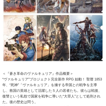
＜『蒼き革命のヴァルキュリア』作品概要＞
“ヴァルキュリア”プロジェクト完全新作 RPG 始動！ 聖暦 1853
年、“死神”「ヴァルキュリア」を擁する帝国との戦争を主導
し、救国の英雄として活躍した５人の若者たち。彼らは戦後、
復讐という私怨で国家を戦争に導いた“大罪人”として処刑され
た。後の歴史は問う。