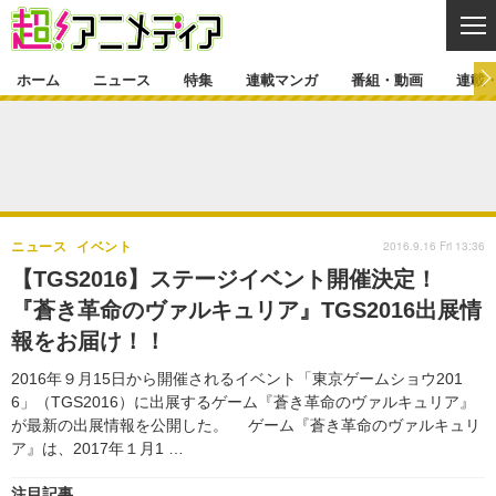
CL
ホーム
ニュース
特集
連載マンガ
番組・動画
連載
ニュース
ニュース一覧
アニメ
特集
ゲーム・アプリ
マンガ
特集一覧
カバー
連載マンガ
2016.9.16 Fri 13:36
ニュース
イベント
映画
音楽
インタビュー
レポート
連載マンガ一覧
連載一覧
番組・動画
【TGS2016】ステージイベント開催決定！
グッズ
イベント
『蒼き革命のヴァルキュリア』TGS2016出展情
ラキりす
番組・動画一覧
ラジオ
連載・ブログ
報をお届け！！
声優
コスプレ
動画
連載・ブログ一覧
コラム
2016年９月15日から開催されるイベント「東京ゲームショウ201
舞台
新帝スタ
6」（TGS2016）に出展するゲーム『蒼き革命のヴァルキュリア』
編集部ブログ・お知らせ
が最新の出展情報を公開した。 ゲーム『蒼き革命のヴァルキュリ
ア』は、2017年１月1 …
注目記事