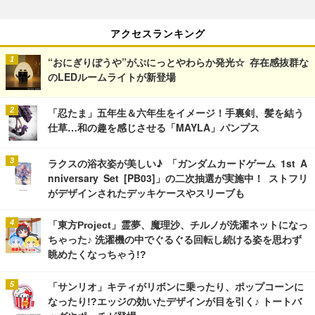
アクセスランキング
“おにぎりぼうや”がぷにっとやわらか発光☆ 存在感抜群な
のLEDルームライトが新登場
「忍たま」五年生＆六年生をイメージ！手裏剣、髪を結う
仕草…和の趣を感じさせる「MAYLA」パンプス
ラクスの浴衣姿が美しい♪ 「ガンダムカードゲーム 1st A
nniversary Set [PB03]」の二次抽選が実施中！ ストフリ
がデザインされたデッキケースやスリーブも
「東方Project」霊夢、魔理沙、チルノが洗濯ネットになっ
ちゃった♪ 洗濯機の中でぐるぐる回転し続ける姿を思わず
眺めたくなっちゃう!?
「サンリオ」キティがリボンに乗ったり、ポップコーンに
なったり!?エッジの効いたデザインが目を引く♪ トートバ