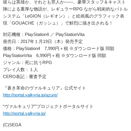
彼らは英雄か、それとも罪人か――。豪華スタッフ＆キャスト
陣による重厚な物語が、レギュラーRPG ながら戦術的なバトル
システム「LeGION（レギオン）」と絵画風のグラフィック表
現「GOUACHE（ガッシュ）」で鮮烈に描き出される！
対応機種：PlayStation4 ／ PlayStationVita
発売日：2017年１月19日（木）発売予定
価格：PlayStation4 7,990円＋税 ※ダウンロード版 同額
PlayStationVita 6,990円＋税 ※ダウンロード版 同額
ジャンル：死に抗うRPG
プレイ人数：１人
CERO表記：審査予定
『蒼き革命のヴァルキュリア』公式サイト
http://portal.valkyria.jp/azure/
“ヴァルキュリア”プロジェクトポータルサイト
http://portal.valkyria.jp/
(C)SEGA