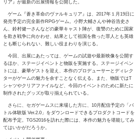
リア』が最新の出展情報を公開した。
ゲーム『蒼き革命のヴァルキュリア』は、2017年１月19日に
発売予定の完全新作RPGゲーム。小野大輔さんや神谷浩史さ
ん、鈴村健一さんなどの豪華キャスト陣が、復讐のために国家
を欺き戦争に向かわせ、結果として祖国を救った罪人とも英雄
とも断じられない、難しい役まわりを演じる。
今回、出展にあたっては、ゲームの試遊や最新映像を公開す
るほか、ステージイベントと物販を実施する。ステージイベン
トには、豪華ゲストを迎え、本作のプロデューサーとディレク
ターがゲームの魅力を余すことなく伝える。また、物販ではT
シャツやクリアファイルなど、今回のイベントのために新たに
制作されたグッズが取り揃えられている。
さらに、セガゲームスに来場した方に、10月配信予定の「バ
トル体験版 Ver.2.0」をダウンロードできるプロダクトコードを
配布予定。TGS2016を訪れた際には、本作の魅力を堪能してみ
てはいかがだろうか。