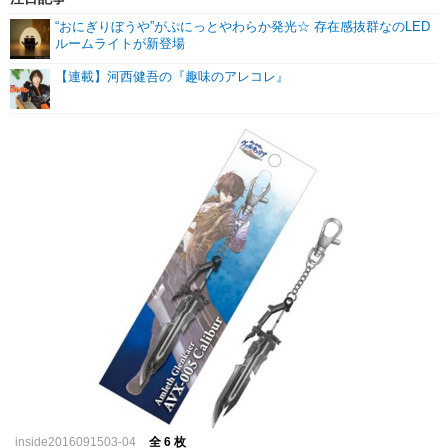
“おにぎりぼうや”がぷにっとやわらか発光☆ 存在感抜群なのLED
ルームライトが新登場
【連載】河西健吾の『趣味のアレコレ』
inside2016091503-04
全 6 枚