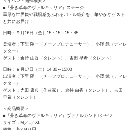
＜イベント開催概要＞
■『蒼き革命のヴァルキュリア』ステージ
重厚な世界観や戦場感あふれるバトル紹介を、華やかなゲスト
と共にお届け！
日時：９月16日（金）15：15～15：45
登壇者：下里 陽一（チーフプロデューサー）、小澤 武（ディレ
クター）
ゲスト：倉持 由香（タレント）、吉田 早希（タレント）
日時：９月17日（土）14:30～15:00
出演者：下里 陽一（チーフプロデューサー）、小澤 武（ディレ
クター）
ゲスト：光田 康典（作曲家）、倉持 由香（タレント）、吉田
早希（タレント）
＜商品概要＞
■『蒼き革命のヴァルキュリア』ヴァナルガンドTシャツ
サイズ：M／L／XL
価格：各2,600 円