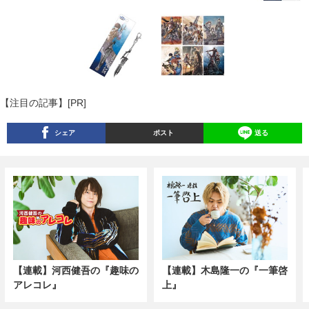
【注目の記事】[PR]
シェア
ポスト
送る
【連載】河西健吾の『趣味の
【連載】木島隆一の『一筆啓
アレコレ』
上』