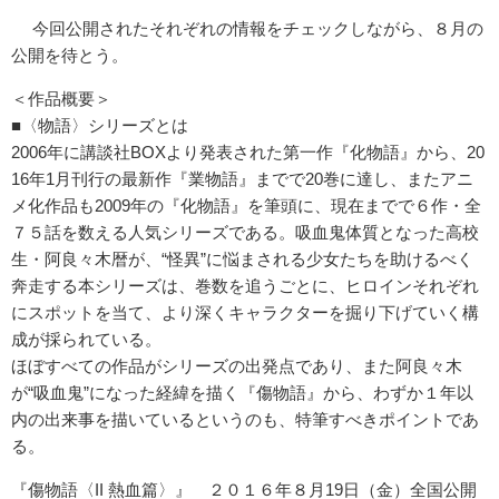
今回公開されたそれぞれの情報をチェックしながら、８月の
公開を待とう。
＜作品概要＞
■〈物語〉シリーズとは
2006年に講談社BOXより発表された第一作『化物語』から、20
16年1月刊行の最新作『業物語』までで20巻に達し、またアニ
メ化作品も2009年の『化物語』を筆頭に、現在までで６作・全
７５話を数える人気シリーズである。吸血鬼体質となった高校
生・阿良々木暦が、“怪異”に悩まされる少女たちを助けるべく
奔走する本シリーズは、巻数を追うごとに、ヒロインそれぞれ
にスポットを当て、より深くキャラクターを掘り下げていく構
成が採られている。
ほぼすべての作品がシリーズの出発点であり、また阿良々木
が“吸血鬼”になった経緯を描く『傷物語』から、わずか１年以
内の出来事を描いているというのも、特筆すべきポイントであ
る。
『傷物語〈II 熱血篇〉』 ２０１６年８月19日（金）全国公開