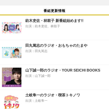
番組更新情報
紡木吏佐・林鼓子 新番組始めます!!
出演：紡木吏佐、林鼓子
田丸篤志のラジオ・おもちゃのたまや
出演：田丸篤志
山下誠一郎のラジオ・YOUR SEICHI BOOKS
出演：山下誠一郎
土岐隼一のラジオ・喫茶トキノワ
出演：土岐隼一