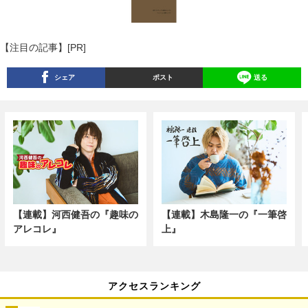
【注目の記事】[PR]
シェア
ポスト
送る
【連載】河西健吾の『趣味の
【連載】木島隆一の『一筆啓
アレコレ』
上』
アクセスランキング