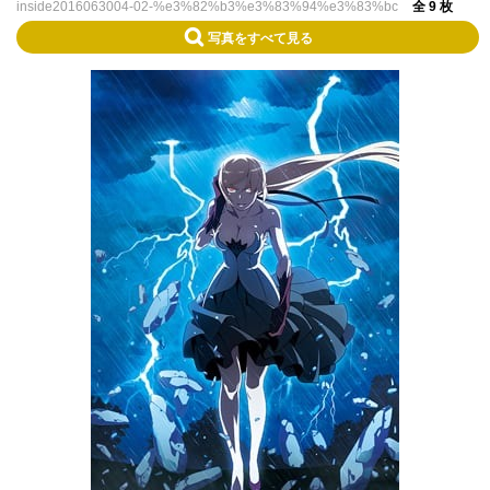
inside2016063004-02-%e3%82%b3%e3%83%94%e3%83%bc
全 9 枚
写真をすべて見る