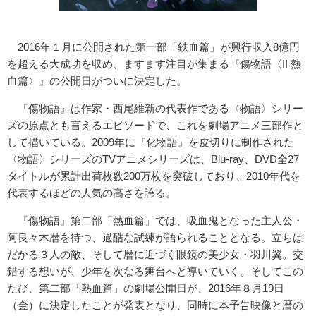
2016年１月に公開された第一部「鉄血篇」が興行収入8億円
を超える大成功を収め、ますます注目が集まる『傷物語〈II 熱
血篇〉』の公開日がついに決定した。
『傷物語』は作家・西尾維新の代表作である〈物語〉シリー
ズの原点とも言えるエピソードで、これを劇場アニメ三部作と
して描いている。2009年に『化物語』を皮切りに制作された
〈物語〉シリーズのTVアニメシリーズは、Blu-ray、DVD全27
タイトルが累計出荷枚数200万枚を突破しており、2010年代を
代表するほどの人気の高さを誇る。
『傷物語』第二部「熱血篇」では、吸血鬼となった主人公・
阿良々木暦を待つ、過酷な試練が語られることとなる。立ちは
だかる３人の敵、そして暦に近づく眼鏡の美少女・羽川翼。交
錯する想いが、少年を次なる舞台へと導いていく。そしてこの
たび、第二部「熱血篇」の劇場公開日が、2016年８月19日
（金）に決定したことが発表となり、同時に本予告映像と暦の