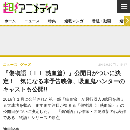
CL
ホーム
ニュース
特集
連載マンガ
番組・動画
連載
ニュース
ニュース一覧
アニメ
特集
ゲーム・アプリ
マンガ
特集一覧
カバー
連載マンガ
2016.6.30 Thu 15:47
ニュース
グッズ
映画
音楽
インタビュー
レポート
連載マンガ一覧
連載一覧
番組・動画
『傷物語〈ＩＩ 熱血篇〉』公開日がついに決
グッズ
イベント
定！ 気になる本予告映像、吸血鬼ハンターの
ラキりす
番組・動画一覧
ラジオ
連載・ブログ
キャストも公開!!
声優
コスプレ
動画
連載・ブログ一覧
コラム
2016年１月に公開された第一部「鉄血篇」が興行収入8億円を超え
舞台
新帝スタ
る大成功を収め、ますます注目が集まる『傷物語〈II 熱血篇〉』の
編集部ブログ・お知らせ
公開日がついに決定した。 『傷物語』は作家・西尾維新の代表作
である〈物語〉シリーズの原点 …
注目記事