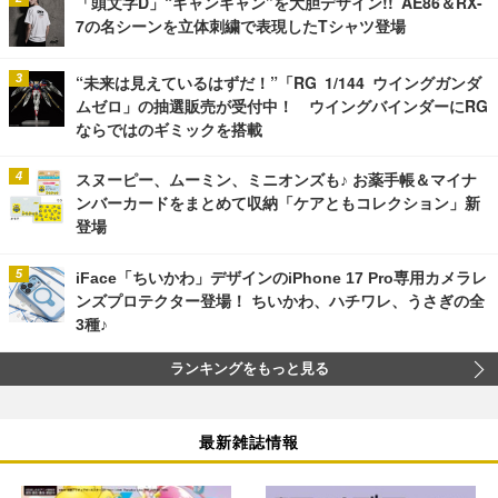
「頭文字D」“ギャンギャン”を大胆デザイン!! AE86＆RX-
7の名シーンを立体刺繍で表現したTシャツ登場
“未来は見えているはずだ！”「RG 1/144 ウイングガンダ
ムゼロ」の抽選販売が受付中！ ウイングバインダーにRG
ならではのギミックを搭載
スヌーピー、ムーミン、ミニオンズも♪ お薬手帳＆マイナ
ンバーカードをまとめて収納「ケアともコレクション」新
登場
iFace「ちいかわ」デザインのiPhone 17 Pro専用カメラレ
ンズプロテクター登場！ ちいかわ、ハチワレ、うさぎの全
3種♪
ランキングをもっと見る
最新雑誌情報