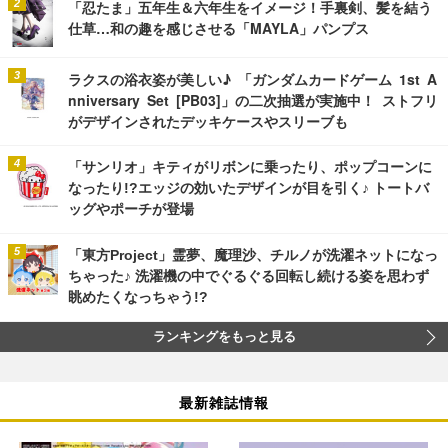
「忍たま」五年生＆六年生をイメージ！手裏剣、髪を結う
仕草…和の趣を感じさせる「MAYLA」パンプス
ラクスの浴衣姿が美しい♪ 「ガンダムカードゲーム 1st A
nniversary Set [PB03]」の二次抽選が実施中！ ストフリ
がデザインされたデッキケースやスリーブも
「サンリオ」キティがリボンに乗ったり、ポップコーンに
なったり!?エッジの効いたデザインが目を引く♪ トートバ
ッグやポーチが登場
「東方Project」霊夢、魔理沙、チルノが洗濯ネットになっ
ちゃった♪ 洗濯機の中でぐるぐる回転し続ける姿を思わず
眺めたくなっちゃう!?
ランキングをもっと見る
最新雑誌情報