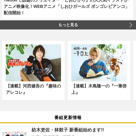
アニメ映像化！WEBアニメ「しおひガールズ ボンゴレビアンコ」
配信開始！
もっと見る
【連載】河西健吾の『趣味の
【連載】木島隆一の『一筆啓
アレコレ』
上』
番組更新情報
紡木吏佐・林鼓子 新番組始めます!!