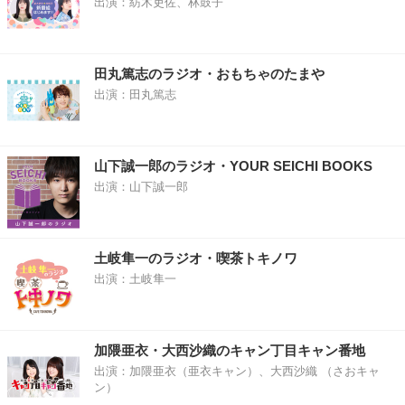
出演：紡木吏佐、林鼓子
田丸篤志のラジオ・おもちゃのたまや
出演：田丸篤志
山下誠一郎のラジオ・YOUR SEICHI BOOKS
出演：山下誠一郎
土岐隼一のラジオ・喫茶トキノワ
出演：土岐隼一
加隈亜衣・大西沙織のキャン丁目キャン番地
出演：加隈亜衣（亜衣キャン）、大西沙織 （さおキャ
ン）