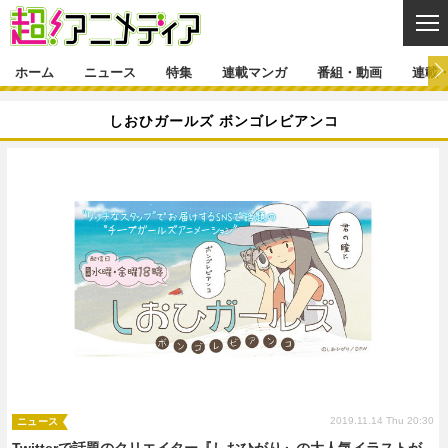
CL
ホーム
ニュース
特集
連載マンガ
番組・動画
連載
ニュース
しおひガールズ ボンゴレビアンコ
ニュース一覧
アニメ
特集
ゲーム・アプリ
マンガ
特集一覧
カバー
連載マンガ
映画
音楽
インタビュー
レポート
連載マンガ一覧
連載一覧
番組・動画
グッズ
イベント
ラキりす
番組・動画一覧
ラジオ
連載・ブログ
声優
コスプレ
動画
連載・ブログ一覧
コラム
舞台
新帝スタ
編集部ブログ・お知らせ
2019.11.14 Thu 20:30
ニュース
Twitterで話題のクリエイター『しおひがり』の大人気イラストが