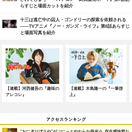
らすじと場面カットを紹介
十三は逃亡中の囚人・ゴンドリーの探索を依頼される
――TVアニメ『ノー・ガンズ・ライフ』第6話あらすじ
と場面写真を紹介
【連載】河西健吾の『趣味の
【連載】木島隆一の『一筆啓
アレコレ』
上』
アクセスランキング
“おにぎりぼうや”がぷにっとやわらか発光☆ 存在感抜群な