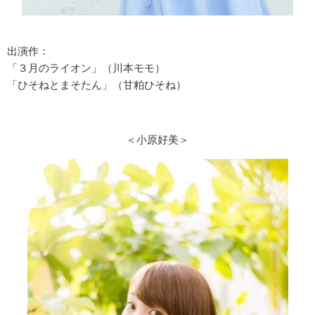
出演作：
「３月のライオン」（川本モモ）
「ひそねとまそたん」（甘粕ひそね）
＜小原好美＞