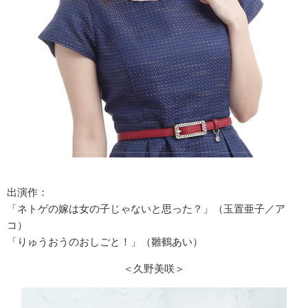
出演作：
「ネトゲの嫁は女の子じゃないと思った？」（玉置亜子／ア
コ）
「りゅうおうのおしごと！」（雛鶴あい）
＜久野美咲＞