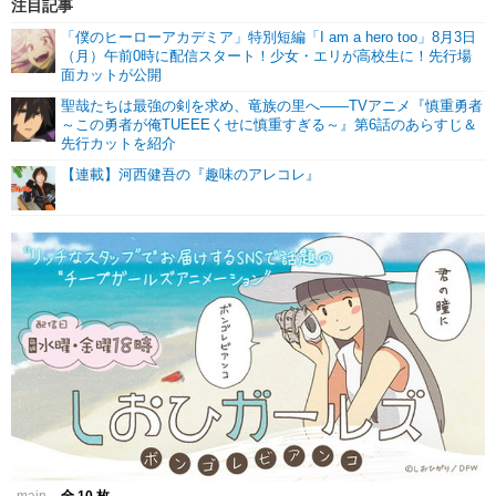
注目記事
「僕のヒーローアカデミア」特別短編「I am a hero too」8月3日
（月）午前0時に配信スタート！少女・エリが高校生に！先行場
面カットが公開
聖哉たちは最強の剣を求め、竜族の里へ――TVアニメ『慎重勇者
～この勇者が俺TUEEEくせに慎重すぎる～』第6話のあらすじ＆
先行カットを紹介
【連載】河西健吾の『趣味のアレコレ』