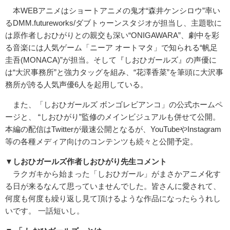
本WEBアニメはショートアニメの鬼才“森井ケンシロウ”率い
るDMM.futureworks/ダブトゥーンスタジオが担当し、主題歌に
は原作者しおひがりとの親交も深い“ONIGAWARA”、劇中を彩
る音楽には人気ゲーム「ニーア オートマタ」で知られる“帆足
圭吾(MONACA)”が担当。そして『しおひガールズ』の声優に
は“大沢事務所”と強力タッグを組み、“花澤香菜”を筆頭に大沢事
務所が誇る人気声優6人を起用している。
また、「しおひガールズ ボンゴレビアンコ」の公式ホームペ
ージと、 “しおひがり”監修のメインビジュアルも併せて公開。
本編の配信はTwitterが最速公開となるが、YouTubeやInstagram
等の各種メディア向けのコンテンツも続々と公開予定。
▼しおひガールズ作者しおひがり先生コメント
ラクガキから始まった「しおひガール」がまさかアニメ化す
る日が来るなんて思っていませんでした。皆さんに愛されて、
何度も何度も繰り返し見て頂けるような作品になったらうれし
いです。 一話短いし。