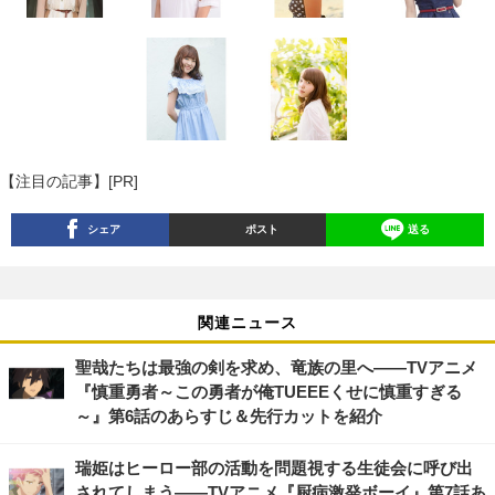
【注目の記事】[PR]
シェア
ポスト
送る
関連ニュース
聖哉たちは最強の剣を求め、竜族の里へ――TVアニメ
『慎重勇者～この勇者が俺TUEEEくせに慎重すぎる
～』第6話のあらすじ＆先行カットを紹介
瑞姫はヒーロー部の活動を問題視する生徒会に呼び出
されてしまう――TVアニメ『厨病激発ボーイ』第7話あ