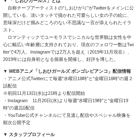
▼ 「 しおひガールズ」とは
自称チープアーティストの“しおひがり”がTwitterをメインに公
開している、淡いタッチで描かれた可愛らしい女の子の絵に、
意味深だけど掴みどころのない不思議な一言が添えられたイラ
スト。
ロマンティックでユーモラスでシニカルな世界観は女性を中
心に幅広い年齢層に支持されており、現在のフォロワー数はTwi
tterで4万人、Instagramでは2万人を超え（2019年11月現在）、
2019年には自身初となる個展を開催し、好評を博した。
▼ WEBアニメ「しおひガールズ ボンゴレビアンコ」配信情報
・アニメ公式Twitterにて毎週“水曜日18時”と“金曜日18時”の週２
話配信
※初回11月13日(水)は21時より配信開始
・Instagram 11月20日(水)より毎週“水曜日19時”と“金曜日19
時”の週2話配信
・YouTube公式チャンネルにて見逃し配信やスペシャル映像を
順次公開予定
▼ スタッフプロフィール