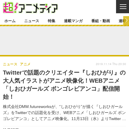
CL
ホーム
ニュース
特集
連載マンガ
番組・動画
連載
ニュース
ニュース一覧
アニメ
特集
ゲーム・アプリ
マンガ
特集一覧
カバー
連載マンガ
2019.11.14 Thu 20:30
ニュース
アニメ
映画
音楽
インタビュー
レポート
連載マンガ一覧
連載一覧
番組・動画
Twitterで話題のクリエイター『しおひがり』の
グッズ
イベント
大人気イラストがアニメ映像化！WEBアニメ
ラキりす
番組・動画一覧
ラジオ
連載・ブログ
「しおひガールズ ボンゴレビアンコ」配信開
声優
コスプレ
動画
連載・ブログ一覧
コラム
始！
舞台
新帝スタ
編集部ブログ・お知らせ
株式会社DMM.futureworksが、“しおひがり”が描く『しおひガール
ズ』をTwitterでの話題化を受け、WEBアニメ「しおひガールズ ボン
ゴレビアンコ」としてアニメ映像化。11月13日（水）よりTwitter …