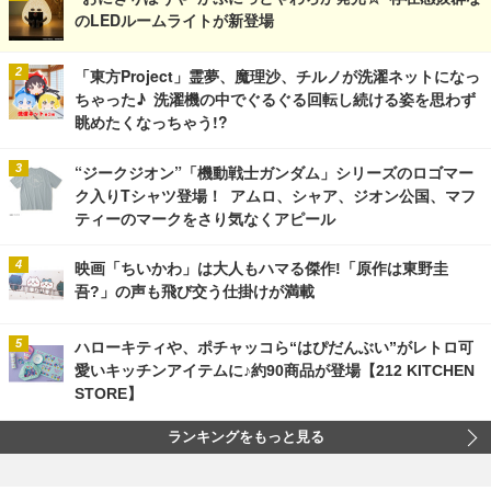
のLEDルームライトが新登場
「東方Project」霊夢、魔理沙、チルノが洗濯ネットになっ
ちゃった♪ 洗濯機の中でぐるぐる回転し続ける姿を思わず
眺めたくなっちゃう!?
“ジークジオン”「機動戦士ガンダム」シリーズのロゴマー
ク入りTシャツ登場！ アムロ、シャア、ジオン公国、マフ
ティーのマークをさり気なくアピール
映画「ちいかわ」は大人もハマる傑作!「原作は東野圭
吾?」の声も飛び交う仕掛けが満載
ハローキティや、ポチャッコら“はぴだんぶい”がレトロ可
愛いキッチンアイテムに♪約90商品が登場【212 KITCHEN
STORE】
ランキングをもっと見る