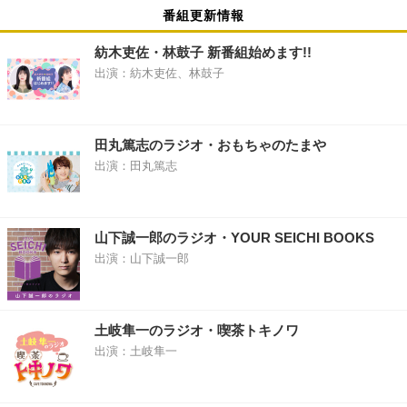
番組更新情報
紡木吏佐・林鼓子 新番組始めます!!
出演：紡木吏佐、林鼓子
田丸篤志のラジオ・おもちゃのたまや
出演：田丸篤志
山下誠一郎のラジオ・YOUR SEICHI BOOKS
出演：山下誠一郎
土岐隼一のラジオ・喫茶トキノワ
出演：土岐隼一