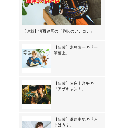
【連載】河西健吾の『趣味のアレコレ』
【連載】木島隆一の『一
筆啓上』
【連載】阿座上洋平の
『アザキャン！』
【連載】桑原由気の『ろ
ぐはうす』