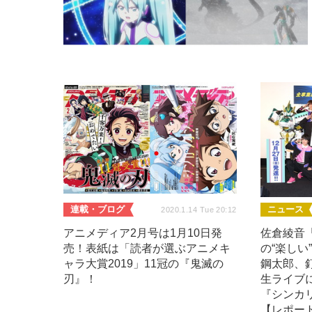
連載・ブログ
ニュース
2020.1.14 Tue 20:12
アニメディア2月号は1月10日発
佐倉綾音
売！表紙は「読者が選ぶアニメキ
の“楽しい
ャラ大賞2019」11冠の『鬼滅の
鋼太郎、
刃』！
生ライブ
『シンカ
【レポー