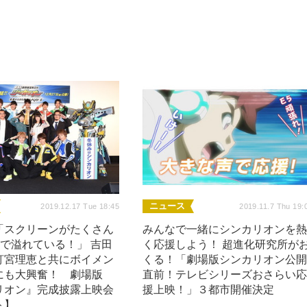
ニュース
2019.12.17 Tue 18:45
2019.11.7 Thu 19:
「スクリーンがたくさん
みんなで一緒にシンカリオンを
”で溢れている！」 吉田
く応援しよう！ 超進化研究所が
釘宮理恵と共にボイメン
くる！「劇場版シンカリオン公
にも大興奮！ 劇場版
直前！テレビシリーズおさらい
リオン』完成披露上映会
援上映！」３都市開催決定
ト】