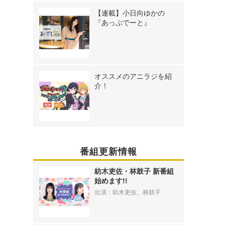
【連載】小日向ゆかの
『あっぷでーと』
オススメのアニラジを紹
介！
番組更新情報
紡木吏佐・林鼓子 新番組
始めます!!
出演：紡木吏佐、林鼓子