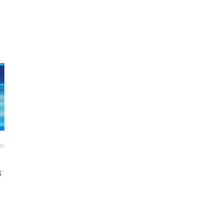
00
熱
お
開
応