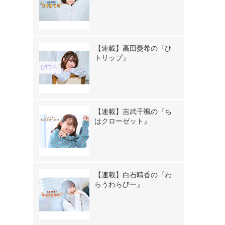
【連載】高田憂希の『ひ
トリップ』
【連載】吉武千颯の『ち
はクローゼット』
【連載】白石晴香の『わ
らうわらびー』