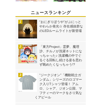
ニュースランキング
“おにぎりぼうや”がぷにっと
やわらか発光☆ 存在感抜群な
のLEDルームライトが新登場
「東方Project」霊夢、魔理
沙、チルノが洗濯ネットにな
っちゃった♪ 洗濯機の中でぐ
るぐる回転し続ける姿を思わ
ず眺めたくなっちゃう!?
“ジークジオン”「機動戦士ガ
ンダム」シリーズのロゴマー
ク入りTシャツ登場！ アム
ロ、シャア、ジオン公国、マ
フティーのマークをさり気な
くアピール