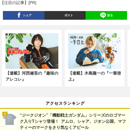
【注目の記事】[PR]
シェア
ポスト
送る
【連載】河西健吾の『趣味の
【連載】木島隆一の『一筆啓
アレコレ』
上』
アクセスランキング
“ジークジオン”「機動戦士ガンダム」シリーズのロゴマー
ク入りTシャツ登場！ アムロ、シャア、ジオン公国、マフ
ティーのマークをさり気なくアピール