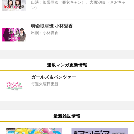
出演：加隈亜衣（亜衣キャン）、大西沙織 （さおキャ
ン）
特命取材班 小林愛香
出演：小林愛香
連載マンガ更新情報
ガールズ＆パンツァー
毎週火曜日更新
最新雑誌情報