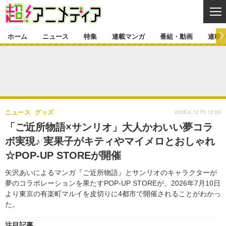
CL
ホーム
ニュース
特集
連載マンガ
番組・動画
連載
ニュース
ニュース一覧
アニメ
特集
ゲーム・アプリ
マンガ
特集一覧
カバー
連載マンガ
2026.6.12 Fri 12:06
ニュース
グッズ
映画
音楽
インタビュー
レポート
連載マンガ一覧
連載一覧
番組・動画
「ご近所物語×サンリオ」大人かわいい夢コラ
グッズ
イベント
ボ実現♪ 実果子がキティやマイメロとおしゃれ
ラキりす
番組・動画一覧
ラジオ
連載・ブログ
☆POP-UP STOREが開催
声優
コスプレ
動画
連載・ブログ一覧
コラム
矢沢あいによるマンガ『ご近所物語』とサンリオのキャラクターが
舞台
新帝スタ
夢のコラボレーションを果たすPOP-UP STOREが、2026年7月10日
編集部ブログ・お知らせ
より東京の有楽町マルイを皮切りに4都市で開催されることがわかっ
た。
注目記事