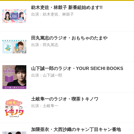
紡木吏佐・林鼓子 新番組始めます!!
出演：紡木吏佐、林鼓子
田丸篤志のラジオ・おもちゃのたまや
出演：田丸篤志
山下誠一郎のラジオ・YOUR SEICHI BOOKS
出演：山下誠一郎
土岐隼一のラジオ・喫茶トキノワ
出演：土岐隼一
加隈亜衣・大西沙織のキャン丁目キャン番地