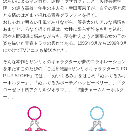
沢あいによるマンガだ。通称「ヤザガク」こと「矢澤芸術学
院」の通う高校一年生の主人公・幸田実果子が、自分の夢と恋
と友情のはざまで揺れる青春グラフティを描く。
おしゃれで明るい作風でありながら、等身大のリアルな感情も
あますところなく描く作風は、女性に限らず誰をも引き込む。
恋や人間関係に悩みながらも、夢を叶えようと頑張る女の子の
姿を描いた青春ドラマの秀作である。1995年9月から1996年9月
にかけてTVアニメも放送された。
そんな本作とサンリオのキャラクターが夢のコラボレーション
を果たすこのたびの「ご近所物語×サンリオキャラクターズ PO
P-UP STORE」では、「ぬいぐるみ」をはじめ「ぬいぐるみキ
ーホルダー」、「ぬいぐるみポーチ／ハッピーベリー」、「ク
ローゼット風アクリルジオラマ」、「2連チャームキーホルダ
ー」。