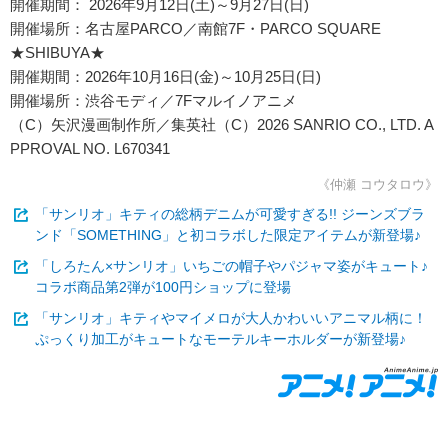
開催期間： 2026年9月12日(土)～9月27日(日)
開催場所：名古屋PARCO／南館7F・PARCO SQUARE
★SHIBUYA★
開催期間：2026年10月16日(金)～10月25日(日)
開催場所：渋谷モディ／7Fマルイノアニメ
（C）矢沢漫画制作所／集英社（C）2026 SANRIO CO., LTD. A
PPROVAL NO. L670341
《仲瀬 コウタロウ》
「サンリオ」キティの総柄デニムが可愛すぎる!! ジーンズブラ
ンド「SOMETHING」と初コラボした限定アイテムが新登場♪
「しろたん×サンリオ」いちごの帽子やパジャマ姿がキュート♪
コラボ商品第2弾が100円ショップに登場
「サンリオ」キティやマイメロが大人かわいいアニマル柄に！
ぷっくり加工がキュートなモーテルキーホルダーが新登場♪