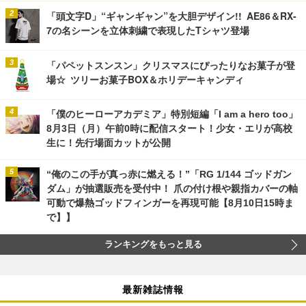
「頭文字D」“ギャンギャン”を大胆デザイン!! AE86＆RX-
7の名シーンを立体刺繍で表現したTシャツ登場
「パペットスンスン」クリスマスにぴったりなお菓子が登
場☆ ツリーお菓子BOX＆ホリデーキャンディ
「僕のヒーローアカデミア」特別短編「I am a hero too」
8月3日（月）午前0時に配信スタート！少女・エリが高校
生に！先行場面カットが公開
“俺のこの手が真っ赤に燃える！”「RG 1/144 ゴッドガン
ダム」が抽選販売を受付中！ 爪の付け根や親指カバーの軸
可動で爆熱ゴッドフィンガーを再現可能【8月10日15時ま
で】】
ランキングをもっと見る
最新雑誌情報