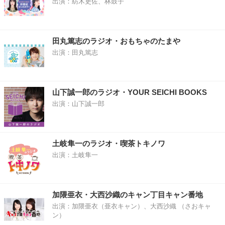
出演：紡木吏佐、林鼓子
田丸篤志のラジオ・おもちゃのたまや
出演：田丸篤志
山下誠一郎のラジオ・YOUR SEICHI BOOKS
出演：山下誠一郎
土岐隼一のラジオ・喫茶トキノワ
出演：土岐隼一
加隈亜衣・大西沙織のキャン丁目キャン番地
出演：加隈亜衣（亜衣キャン）、大西沙織 （さおキャ
ン）