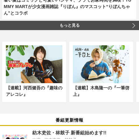
MMY MARTが少女漫画雑誌『りぼん』のマスコット“りぼんちゃ
ん”とコラボ
もっと見る
【連載】河西健吾の『趣味の
【連載】木島隆一の『一筆啓
アレコレ』
上』
番組更新情報
紡木吏佐・林鼓子 新番組始めます!!