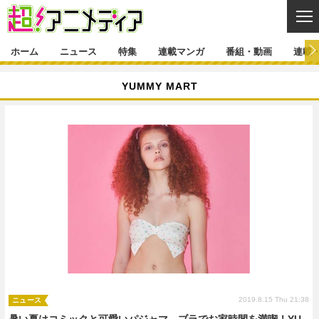
CL
ホーム
ニュース
特集
連載マンガ
番組・動画
連載
ニュース
YUMMY MART
ニュース一覧
アニメ
特集
ゲーム・アプリ
マンガ
特集一覧
カバー
連載マンガ
映画
音楽
インタビュー
レポート
連載マンガ一覧
連載一覧
番組・動画
グッズ
イベント
ラキりす
番組・動画一覧
ラジオ
連載・ブログ
声優
コスプレ
動画
連載・ブログ一覧
コラム
舞台
新帝スタ
編集部ブログ・お知らせ
2019.8.15 Thu 21:38
ニュース
暑い夏はコミックと可愛いパジャマ、ブラでお家時間を満喫！YU