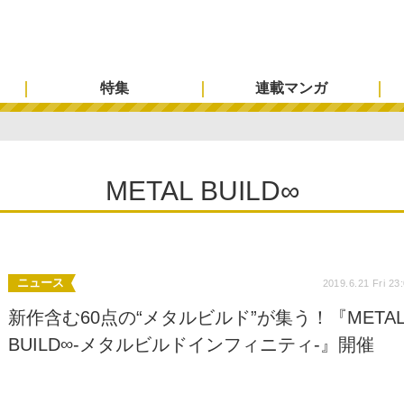
特集
連載マンガ
METAL BUILD∞
ニュース
2019.6.21 Fri 23
新作含む60点の“メタルビルド”が集う！『META
BUILD∞-メタルビルドインフィニティ-』開催