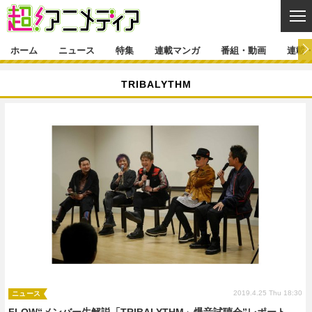
CL
ホーム
ニュース
特集
連載マンガ
番組・動画
連載
ニュース
TRIBALYTHM
ニュース一覧
アニメ
特集
ゲーム・アプリ
マンガ
特集一覧
カバー
連載マンガ
映画
音楽
インタビュー
レポート
連載マンガ一覧
連載一覧
番組・動画
グッズ
イベント
ラキりす
番組・動画一覧
ラジオ
連載・ブログ
声優
コスプレ
動画
連載・ブログ一覧
コラム
舞台
新帝スタ
編集部ブログ・お知らせ
2019.4.25 Thu 18:30
ニュース
FLOW“メンバー生解説「TRIBALYTHM」爆音試聴会”レポート