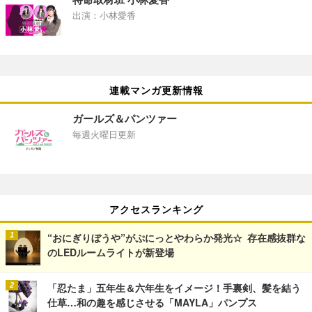
出演：小林愛香
連載マンガ更新情報
ガールズ＆パンツァー
毎週火曜日更新
アクセスランキング
“おにぎりぼうや”がぷにっとやわらか発光☆ 存在感抜群な
のLEDルームライトが新登場
「忍たま」五年生＆六年生をイメージ！手裏剣、髪を結う
仕草…和の趣を感じさせる「MAYLA」パンプス