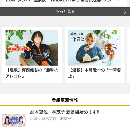
もっと見る
【連載】河西健吾の『趣味の
【連載】木島隆一の『一筆啓
アレコレ』
上』
番組更新情報
紡木吏佐・林鼓子 新番組始めます!!
出演：紡木吏佐、林鼓子