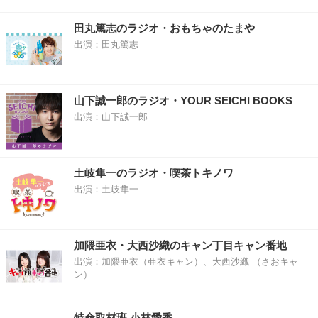
田丸篤志のラジオ・おもちゃのたまや
出演：田丸篤志
山下誠一郎のラジオ・YOUR SEICHI BOOKS
出演：山下誠一郎
土岐隼一のラジオ・喫茶トキノワ
出演：土岐隼一
加隈亜衣・大西沙織のキャン丁目キャン番地
出演：加隈亜衣（亜衣キャン）、大西沙織 （さおキャ
ン）
特命取材班 小林愛香