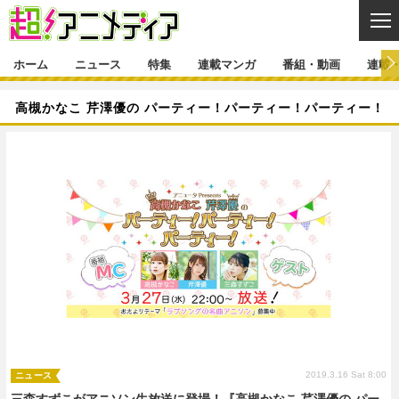
CL
ホーム
ニュース
特集
連載マンガ
番組・動画
連載
ニュース
高槻かなこ 芹澤優の パーティー！パーティー！パーティー！
ニュース一覧
アニメ
特集
ゲーム・アプリ
マンガ
特集一覧
カバー
連載マンガ
映画
音楽
インタビュー
レポート
連載マンガ一覧
連載一覧
番組・動画
グッズ
イベント
ラキりす
番組・動画一覧
ラジオ
連載・ブログ
声優
コスプレ
動画
連載・ブログ一覧
コラム
舞台
新帝スタ
編集部ブログ・お知らせ
2019.3.16 Sat 8:00
ニュース
三森すずこがアニソン生放送に登場！『高槻かなこ 芹澤優の パー