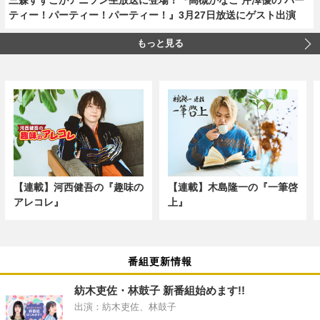
ティー！パーティー！パーティー！』3月27日放送にゲスト出演
もっと見る
【連載】河西健吾の『趣味の
【連載】木島隆一の『一筆啓
アレコレ』
上』
番組更新情報
紡木吏佐・林鼓子 新番組始めます!!
出演：紡木吏佐、林鼓子